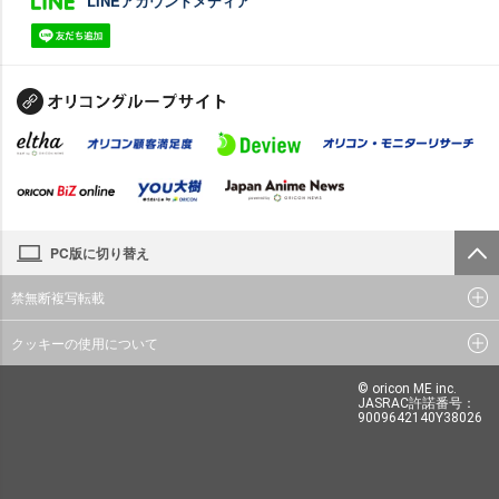
LINEアカウントメディア
PC版に切り替え
禁無断複写転載
クッキーの使用について
© oricon ME inc.
JASRAC許諾番号：
9009642140Y38026