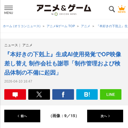
ホーム (オリコンニュース)
アニメ&ゲーム TOP
アニメ
『本好きの下剋上』生
ニュース
アニメ
『本好きの下剋上』生成AI使用発覚でOP映像
差し替え 制作会社も謝罪「制作管理および検
品体制の不備に起因」
2026-04-10 16:47
（画像：9／15）
前へ
次へ