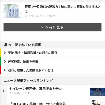
茶葉で一目瞭然の浸透力！味の違いに衝撃を受ける水と
は
オリコンタイアップ特集
もっと見る
今、読まれている記事
亜希 元夫・清原和博との現在の関係
戸塚純貴、結婚を発表
池田と結婚した佐藤佳奈アナとは…
ニュース記事アクセスランキング
セイレーン役声優、選考理由を告白
1
2026-08-07 12:00
『BLEACH』黒崎一護、ついに半虚化