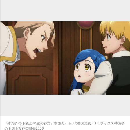
『本好きの下剋上 領主の養女』場面カット (C)香月美夜・TO ブックス/本好き
の下剋上製作委員会2026