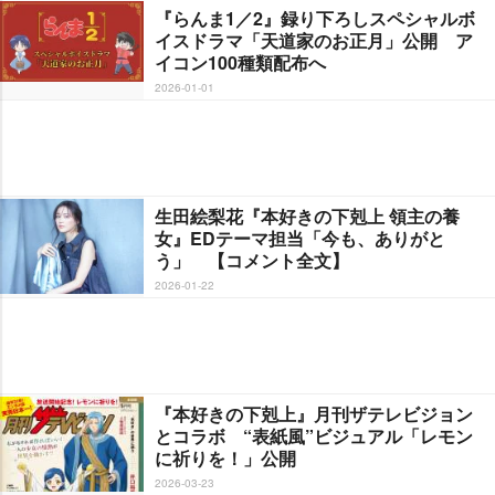
『らんま1／2』録り下ろしスペシャルボ
イスドラマ「天道家のお正月」公開 ア
イコン100種類配布へ
2026-01-01
生田絵梨花『本好きの下剋上 領主の養
女』EDテーマ担当「今も、ありがと
う」 【コメント全文】
2026-01-22
『本好きの下剋上』月刊ザテレビジョン
とコラボ “表紙風”ビジュアル「レモン
に祈りを！」公開
2026-03-23