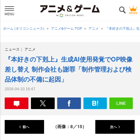
ホーム (オリコンニュース)
アニメ&ゲーム TOP
アニメ
『本好きの下剋上』生
ニュース
アニメ
『本好きの下剋上』生成AI使用発覚でOP映像
差し替え 制作会社も謝罪「制作管理および検
品体制の不備に起因」
2026-04-10 16:47
（画像：8／15）
前へ
次へ