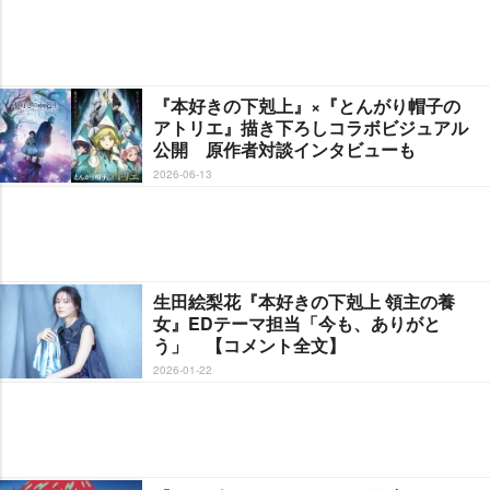
『本好きの下剋上』×『とんがり帽子の
アトリエ』描き下ろしコラボビジュアル
公開 原作者対談インタビューも
2026-06-13
生田絵梨花『本好きの下剋上 領主の養
女』EDテーマ担当「今も、ありがと
う」 【コメント全文】
2026-01-22