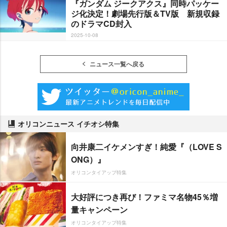
『ガンダム ジークアクス』同時パッケー
ジ化決定！劇場先行版＆TV版 新規収録
のドラマCD封入
2025-10-08
ニュース一覧へ戻る
オリコンニュース イチオシ特集
向井康二イケメンすぎ！純愛『（LOVE S
ONG）』
オリコンタイアップ特集
大好評につき再び！ファミマ名物45％増
量キャンペーン
オリコンタイアップ特集