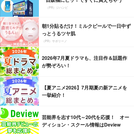
（PR）ジハンピ
朝1分貼るだけ！ミルクピールで一日中ず
っとうるツヤ肌
（PR）サボリーノ
2026年7月夏ドラマも、注目作＆話題作
が勢ぞろい！
【夏アニメ2026】7月期夏の新アニメを
一挙紹介！
芸能界を志す10代～20代を応援！ オー
ディション・スクール情報はDeview