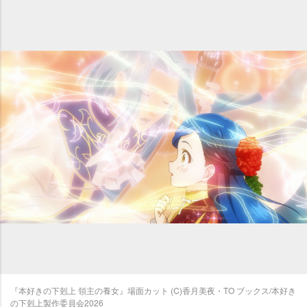
『本好きの下剋上 領主の養女』場面カット (C)香月美夜・TO ブックス/本好き
の下剋上製作委員会2026