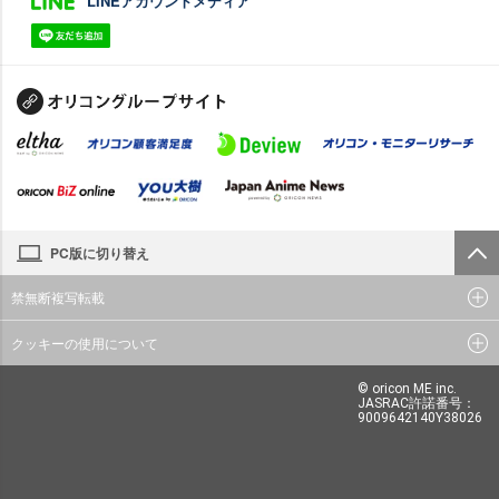
LINEアカウントメディア
PC版に切り替え
禁無断複写転載
クッキーの使用について
© oricon ME inc.
JASRAC許諾番号：
9009642140Y38026