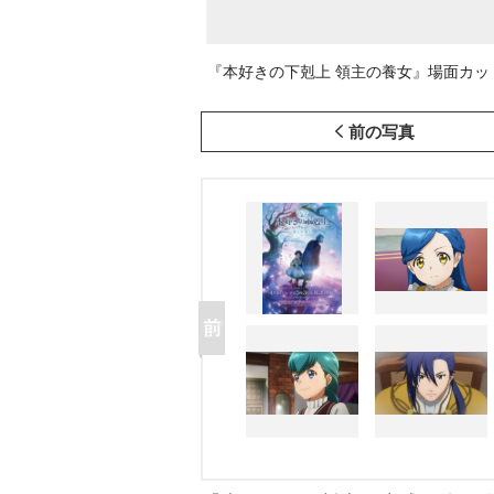
『本好きの下剋上 領主の養女』場面カット 
前の写真