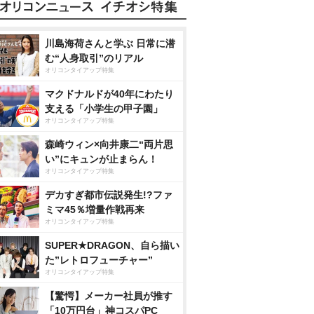
川島海荷さんと学ぶ 日常に潜
む“人身取引”のリアル
オリコンタイアップ特集
マクドナルドが40年にわたり
支える「小学生の甲子園」
オリコンタイアップ特集
森崎ウィン×向井康二“両片思
い”にキュンが止まらん！
オリコンタイアップ特集
デカすぎ都市伝説発生!?ファ
ミマ45％増量作戦再来
オリコンタイアップ特集
SUPER★DRAGON、自ら描い
た”レトロフューチャー”
オリコンタイアップ特集
【驚愕】メーカー社員が推す
「10万円台」神コスパPC