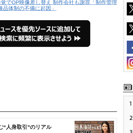
発覚でOP映像差し替え 制作会社も謝罪「制作管理
検品体制の不備に起因」
1
2
む“人身取引”のリアル
3