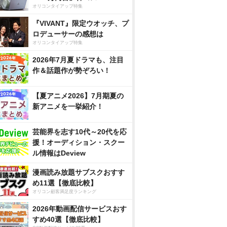
オリコンタイアップ特集
『VIVANT』限定ウオッチ、プ
ロデューサーの感想は
オリコンタイアップ特集
2026年7月夏ドラマも、注目
作＆話題作が勢ぞろい！
【夏アニメ2026】7月期夏の
新アニメを一挙紹介！
芸能界を志す10代～20代を応
援！オーディション・スクー
ル情報はDeview
漫画読み放題サブスクおすす
め11選【徹底比較】
オリコン顧客満足度ランキング
2026年動画配信サービスおす
すめ40選【徹底比較】