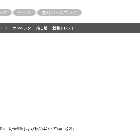
ンガ
ゲーム
無料ゲームプレイ
イフ
ランキング
推し活
新着トレンド
も謝罪「制作管理および検品体制の不備に起因」