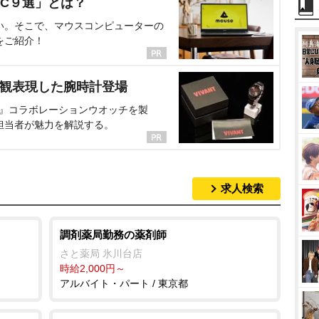
C９選」とは？
い。そこで、マウスコンピューターの
をご紹介！
界観表現した腕時計登場
NT』コラボレーションウオッチを製
担当者が魅力を解説する。
求人検索
調剤薬局勤務の薬剤師
さと薬局 氷川台店
時給2,000円～
アルバイト・パート / 東京都