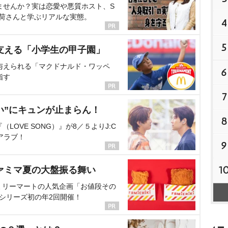
ませんか？実は恋愛や悪質ホスト、S
海荷さんと学ぶリアルな実態。
4
5
支える「小学生の甲子園」
与えられる「マクドナルド・ワッペ
6
指す
7
い”にキュンが止まらん！
8
OVE SONG）』が8／５よりJ:C
アラブ！
9
1
ァミマ夏の大盤振る舞い
ミリーマートの人気企画「お値段その
、シリーズ初の年2回開催！