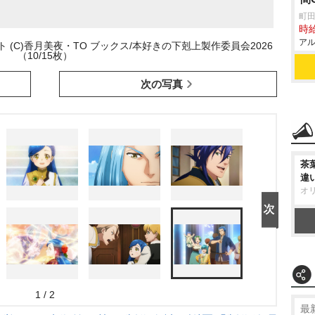
町
時給
アル
(C)香月美夜・TO ブックス/本好きの下剋上製作委員会2026
（10/15枚）
次の写真
茶
違
オ
1 / 2
最