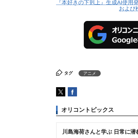
『本好きの下剋上』生成AI使用
および
タグ
アニメ
オリコントピックス
川島海荷さんと学ぶ 日常に潜