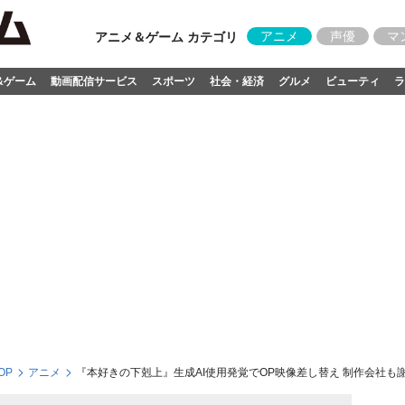
アニメ
声優
マ
アニメ＆ゲーム カテゴリ
&ゲーム
動画配信サービス
スポーツ
社会・経済
グルメ
ビューティ
ラ
OP
アニメ
『本好きの下剋上』生成AI使用発覚でOP映像差し替え 制作会社