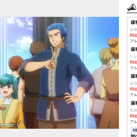
歯
医
時給
アル
歯
た
時給
アル
歯
新宿
時給
アル
歯
医
時給
アル
N
間