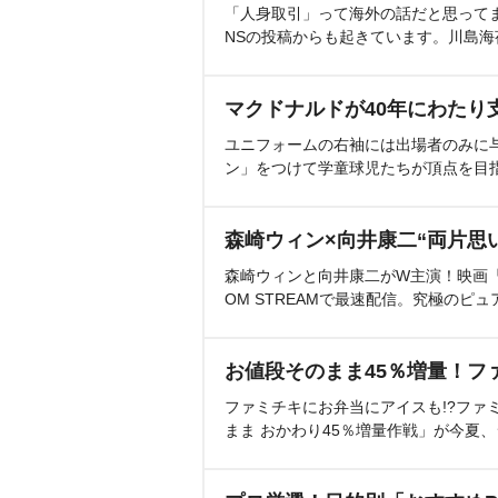
「人身取引」って海外の話だと思って
NSの投稿からも起きています。川島
マクドナルドが40年にわたり
ユニフォームの右袖には出場者のみに
ン」をつけて学童球児たちが頂点を目
森崎ウィン×向井康二“両片思
森崎ウィンと向井康二がW主演！映画『（L
OM STREAMで最速配信。究極のピュ
お値段そのまま45％増量！フ
ファミチキにお弁当にアイスも!?ファ
まま おかわり45％増量作戦」が今夏