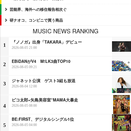
芸能界、海外への移住報告相次ぐ
研ナオコ、コンビニで買う商品
MUSIC NEWS RANKING
『ノノガ』出身「TAKARA」デビュー
1
2026-08-05 21:00
EBiDANがV4 M!LK3曲TOP10
2
2026-08-05 09:21
ジャネット公演 ゲスト3組も放送
3
2026-08-04 12:00
ピコ太郎×矢島美容室“MAMA大暴走
4
2026-08-05 08:00
BE:FIRST、デジタルシングル1位
5
2026-08-05 04:00