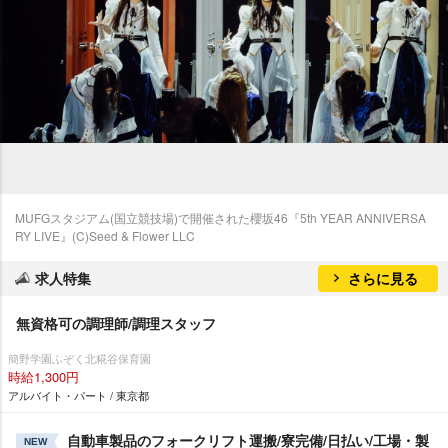
MUFGスタジアム(国立競技場)で開催された櫻坂46『5th YEAR ANNIVERSA
RY LIVE』(C)Seed & Flower LLC
求人特集
さらに見る
無資格可の調理師/調理スタッフ
簡野学園ふぞく北糀谷保育園
時給1,300円
アルバイト・パート / 東京都
自動車製品のフォークリフト運搬/寮完備/日払い/工場・製
NEW