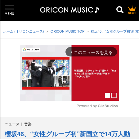
ホーム (オリコンニュース)
ORICON MUSIC TOP
櫻坂46、“女性グループ初”新
このニュースを見る
arrow_forward_ios
Powered by 
GliaStudios
M
ニュース
音楽
u
t
櫻坂46、“女性グループ初”新国立で14万人動
e