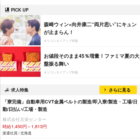
PICK UP
森崎ウィン×向井康二“両片思い”にキュン
が止まらん！
オリコンタイアップ特集
お値段そのまま45％増量！ファミマ夏の大
盤振る舞い
オリコンタイアップ特集
求人特集
さらに見る
「寮完備」自動車用CVT金属ベルトの製造/即入寮/製造・工場/日
勤/日払い/工場・製造
株式会社京栄センター
時給1,450円～1,813円
派遣社員 / 北海道