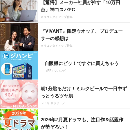
【驚愕】メーカー社員が推す「10万円
台」神コスパPC
オリコンタイアップ特集
『VIVANT』限定ウオッチ、プロデュー
サーの感想は
オリコンタイアップ特集
自販機にピッ！ですぐに買えちゃう
（PR）ジハンピ
朝1分貼るだけ！ミルクピールで一日中ず
っとうるツヤ肌
（PR）サボリーノ
2026年7月夏ドラマも、注目作＆話題作
が勢ぞろい！