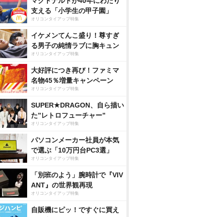
マクドナルドが40年にわたり
支える「小学生の甲子園」
オリコンタイアップ特集
イケメンてんこ盛り！尊すぎ
る男子の純情ラブに胸キュン
オリコンタイアップ特集
大好評につき再び！ファミマ
名物45％増量キャンペーン
オリコンタイアップ特集
SUPER★DRAGON、自ら描い
た”レトロフューチャー”
オリコンタイアップ特集
パソコンメーカー社員が本気
で選ぶ「10万円台PC3選」
オリコンタイアップ特集
「別班のよう」腕時計で『VIV
ANT』の世界観再現
オリコンタイアップ特集
自販機にピッ！ですぐに買え