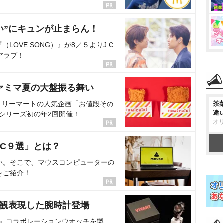
い”にキュンが止まらん！
OVE SONG）』が8／５よりJ:C
アラブ！
ァミマ夏の大盤振る舞い
ミリーマートの人気企画「お値段その
茶
違
、シリーズ初の年2回開催！
オ
C９選」とは？
い。そこで、マウスコンピューターの
をご紹介！
界観表現した腕時計登場
NT』コラボレーションウオッチを製