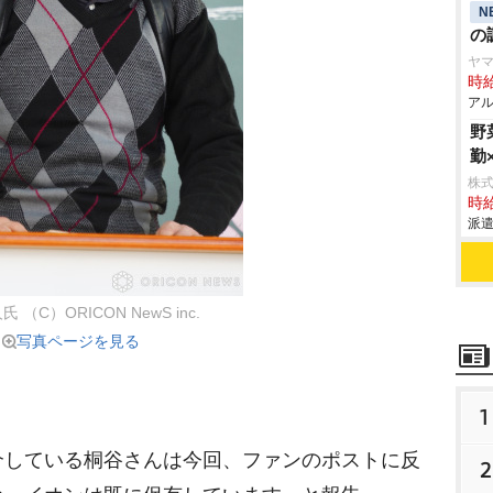
N
の
ヤ
時給
アル
野
勤
株
時給
派遣
 （C）ORICON NewS inc.
写真ページを見る
1
している桐谷さんは今回、ファンのポストに反
2