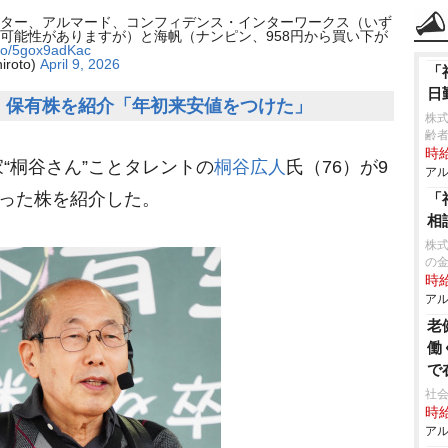
ター、アルマード、コンフィデンス・インターワークス（いず
可能性がありますが）と海帆（ナンピン、958円から買い下が
t.co/5gox9adKac
roto)
April 9, 2026
「
日
、保有株を紹介「年初来安値をつけた」
株
齢者
時給
“桐谷さん”ことタレントの
桐谷広人
氏（76）が9
アル
買った株を紹介した。
「
相
株式
の
時給
アル
老
働
で
社会
時給
アル