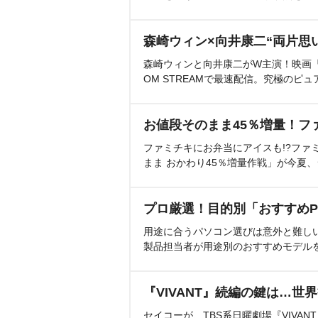
森崎ウィン×向井康二“両片思
森崎ウィンと向井康二がW主演！映画『（L
OM STREAMで最速配信。究極のピュ
お値段そのまま45％増量！フ
ファミチキにお弁当にアイスも!?ファ
まま おかわり45％増量作戦」が今夏
プロ厳選！目的別「おすすめP
用途に合うパソコン選びは意外と難し
製品担当者が用途別のおすすめモデル
『VIVANT』続編の鍵は…世
セイコーが、TBS系日曜劇場『VIVA