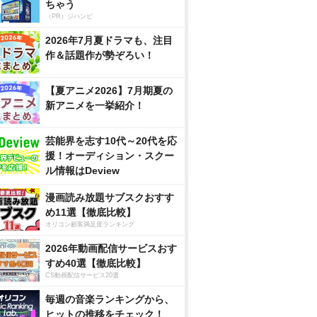
ちゃう
（PR）ジハンピ
2026年7月夏ドラマも、注目
作＆話題作が勢ぞろい！
【夏アニメ2026】7月期夏の
新アニメを一挙紹介！
芸能界を志す10代～20代を応
援！オーディション・スクー
ル情報はDeview
漫画読み放題サブスクおすす
め11選【徹底比較】
オリコン顧客満足度ランキング
2026年動画配信サービスおす
すめ40選【徹底比較】
CS動画配信サービス20選
毎週の音楽ランキングから、
ヒットの推移をチェック！