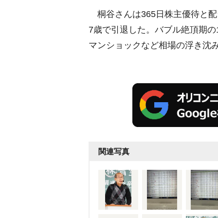
桐谷さんは365日株主優待と配
7歳で引退した。バブル絶頂期の1
マンショックなど相場の浮き沈
関連写真