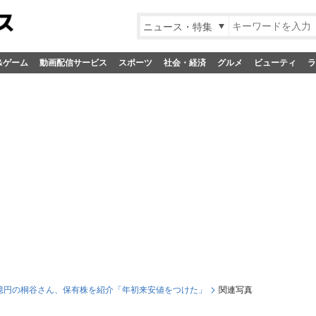
ニュース・特集
&ゲーム
動画配信サービス
スポーツ
社会・経済
グルメ
ビューティ
ラ
億円の桐谷さん、保有株を紹介「年初来安値をつけた」
関連写真