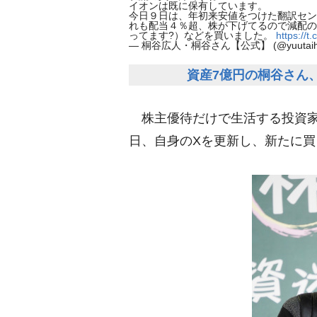
イオンは既に保有しています。
今日９日は、年初来安値をつけた翻訳セン
れも配当４％超、株が下げてるので減配の
ってます?）などを買いました。
https://
— 桐谷広人・桐谷さん【公式】 (@yuutaihi
資産7億円の桐谷さん
株主優待だけで生活する投資家
日、自身のXを更新し、新たに