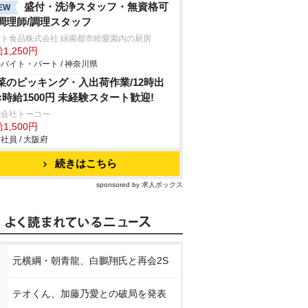
盛付・洗浄スタッフ・無資格可
EW
調理師/調理スタッフ
マト食品株式会社 緑園都市睦愛園内の厨房
1,250円
バイト・パート / 神奈川県
菜のピッキング・入出荷作業/12時出
×時給1500円 未経験スタート歓迎!
式会社トーコー
1,500円
社員 / 大阪府
続きはこちら
sponsored by 求人ボックス
元横綱・朝青龍、白鵬翔氏と再会2S
テオくん、加藤乃愛との破局を発表