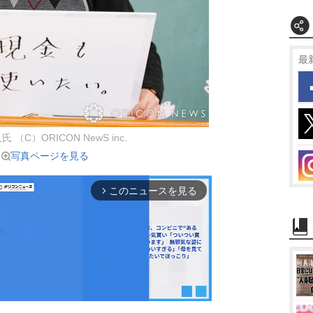
最
 （C）ORICON NewS inc.
写真ページを見る
このニュースを見る
arrow_forward_ios