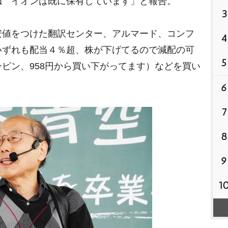
ね イオンは既に保有しています」と報告。
3
値をつけた翻訳センター、アルマード、コンフ
4
いずれも配当４％超、株が下げてるので減配の可
5
ピン、958円から買い下がってます）などを買い
6
7
8
9
1