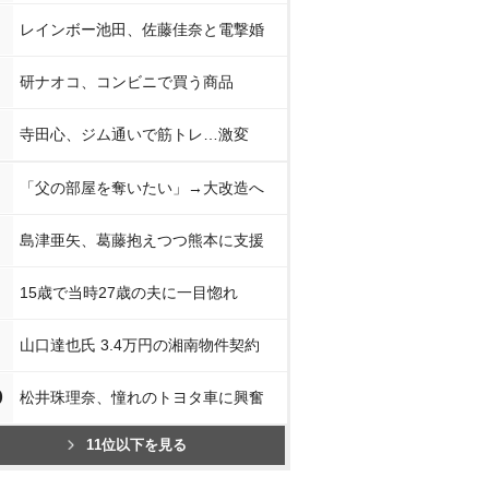
レインボー池田、佐藤佳奈と電撃婚
研ナオコ、コンビニで買う商品
寺田心、ジム通いで筋トレ…激変
「父の部屋を奪いたい」→大改造へ
島津亜矢、葛藤抱えつつ熊本に支援
15歳で当時27歳の夫に一目惚れ
山口達也氏 3.4万円の湘南物件契約
0
松井珠理奈、憧れのトヨタ車に興奮
11位以下を見る