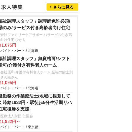
さらに見る
福祉調理スタッフ」調理師免許必須/
勤のみ/サービス付き高齢者向け住宅
式会社ファミリーケアサポート/サービス付き高
向け住宅 ひかり
1,075円
バイト・パート / 北海道
福祉調理スタッフ」無資格可/シフト
談可/介護付き有料老人ホーム
会社優和/介護付有料老人ホーム 至福の館士別
金さん銀さん
1,095円
バイト・パート / 北海道
健勤務の作業療法士/地域に根差して
く時給1932円・駅徒歩5分生活期リハ
在宅復帰を支援
医療法人財団 仁医会
1,932円～
バイト・パート / 東京都