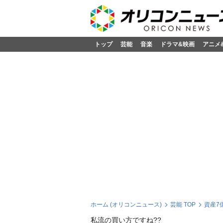
トップ
芸能
音楽
ドラマ&映画
アニメ
ホーム (オリコンニュース)
芸能 TOP
資産7
私流の買い方ですね??