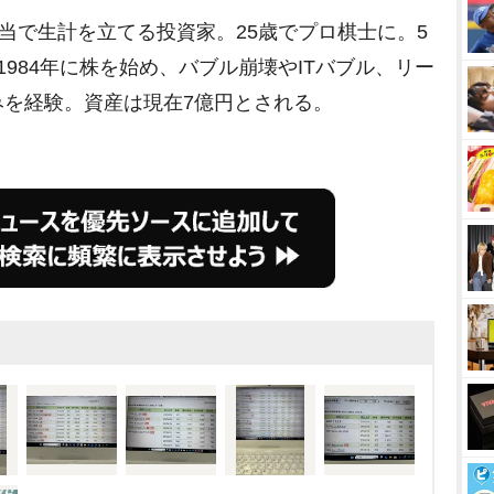
当で生計を立てる投資家。25歳でプロ棋士に。5
M
984年に株を始め、バブル崩壊やITバブル、リー
u
みを経験。資産は現在7億円とされる。
t
e