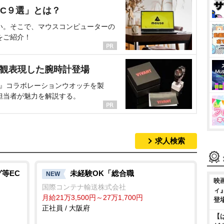
C９選」とは？
い。そこで、マウスコンピューターの
をご紹介！
界観表現した腕時計登場
NT』コラボレーションウオッチを製
担当者が魅力を解説する。
求人検索
等EC
未経験OK「総合職
NEW
映
国際コンテナ輸送株式会社
ィ
月給21万3,500円～27万1,700円
登
正社員 / 大阪府
【