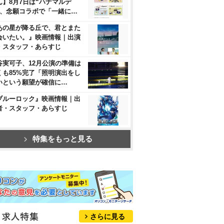
ん】8月7日は“ハナマルデ
”、念願コラボで「一緒に…
あの星が降る丘で、君とまた
会いたい。』映画情報｜出演
・スタッフ・あらすじ
谷実可子、12月公演の準備は
くも85%完了「照明演出をし
いという願望が確信に…
ブルーロック』映画情報｜出
者・スタッフ・あらすじ
特集をもっと見る
さらに見る