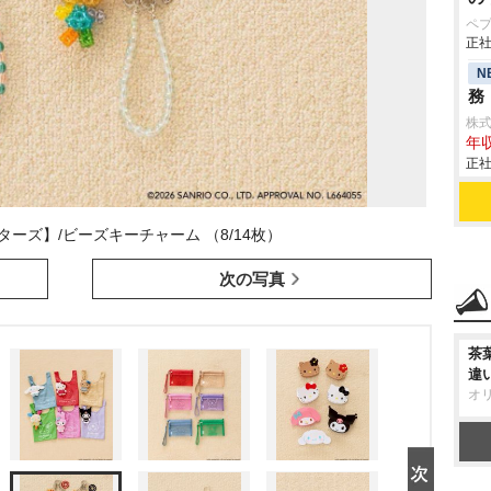
ペ
正社
N
務
株
年収
正社
ーズ】/ビーズキーチャーム （8/14枚）
次の写真
茶
違
オ