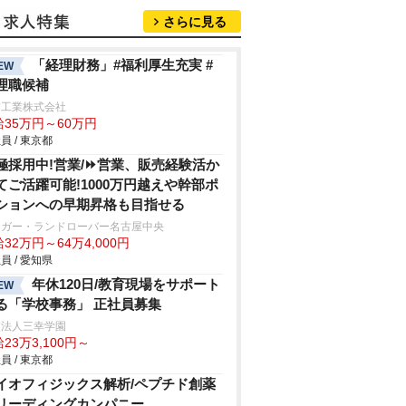
さらに見る
「経理財務」#福利厚生充実 #
EW
理職候補
浦工業株式会社
給35万円～60万円
員 / 東京都
極採用中!営業/⏩️営業、販売経験活か
てご活躍可能!1000万円越えや幹部ポ
ションへの早期昇格も目指せる
ャガー・ランドローバー名古屋中央
32万円～64万4,000円
員 / 愛知県
年休120日/教育現場をサポート
EW
る「学校事務」 正社員募集
校法人三幸学園
23万3,100円～
員 / 東京都
イオフィジックス解析/ペプチド創薬
リーディングカンパニー