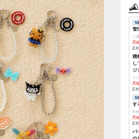
N
管
三
月
正社
積
し
ジ
ジ
月給
正社
N
す
学
月給
正社
バ
の