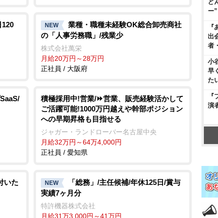
ど
ー
120
業種・職種未経験OK総合卸売商社
NEW
『
の「人事労務職」/残業少
出
者
株式会社萬栄
月給20万円～28万円
小
正社員 / 大阪府
早
た
『
aaS/
積極採用中!営業/⏩️営業、販売経験活かして
演
ご活躍可能!1000万円越えや幹部ポジション
への早期昇格も目指せる
ジャガー・ランドローバー名古屋中央
月給32万円～64万4,000円
正社員 / 愛知県
付いた
「総務」/主任候補/年休125日/賞与
NEW
実績7ヶ月分
特許機器株式会社
月給31万3,000円～41万円