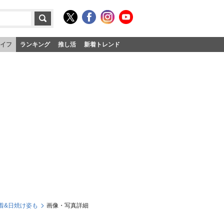
イフ
ランキング
推し活
新着トレンド
着&日焼け姿も
画像・写真詳細