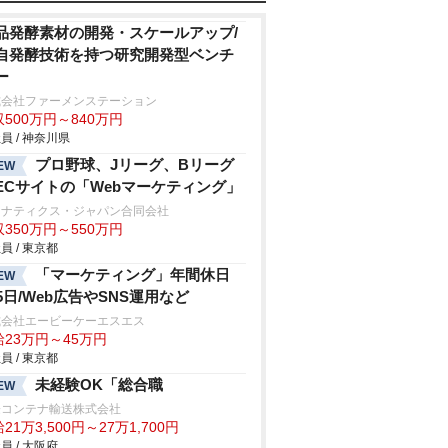
品発酵素材の開発・スケールアップ/
自発酵技術を持つ研究開発型ベンチ
ー
式会社ファーメンステーション
500万円～840万円
員 / 神奈川県
プロ野球、Jリーグ、Bリーグ
EW
ECサイトの「Webマーケティング」
ァナティクス・ジャパン合同会社
350万円～550万円
員 / 東京都
「マーケティング」年間休日
EW
25日/Web広告やSNS運用など
式会社エービーケーエスエス
給23万円～45万円
員 / 東京都
未経験OK「総合職
EW
際コンテナ輸送株式会社
21万3,500円～27万1,700円
員 / 大阪府