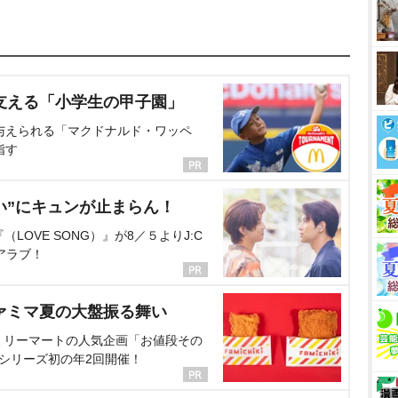
支える「小学生の甲子園」
与えられる「マクドナルド・ワッペ
指す
い”にキュンが止まらん！
OVE SONG）』が8／５よりJ:C
アラブ！
ァミマ夏の大盤振る舞い
ミリーマートの人気企画「お値段その
、シリーズ初の年2回開催！