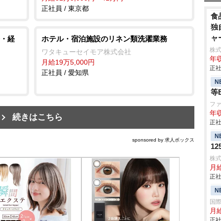
正社員 / 東京都
食
独
ャ
・経
ホテル・宿泊施設のリネン類洗濯業務
株
ワタキューセイモア株式会社
年収
月給19万5,000円
正社
正社員 / 愛知県
N
等
フ
年収
続きはこちら
正社
N
sponsored by 求人ボックス
1
株
月
正社
N
国
月給
正社