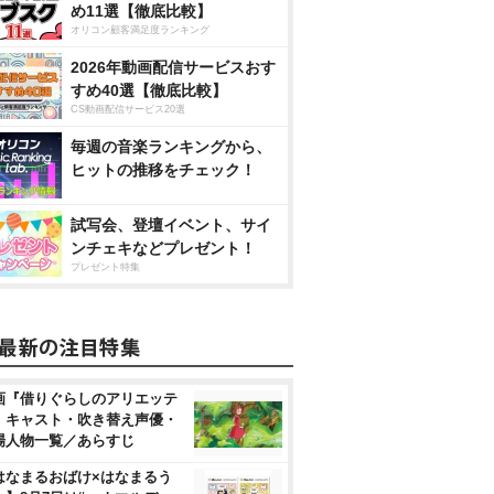
め11選【徹底比較】
オリコン顧客満足度ランキング
2026年動画配信サービスおす
すめ40選【徹底比較】
CS動画配信サービス20選
毎週の音楽ランキングから、
ヒットの推移をチェック！
試写会、登壇イベント、サイ
ンチェキなどプレゼント！
プレゼント特集
画『借りぐらしのアリエッテ
』キャスト・吹き替え声優・
場人物一覧／あらすじ
はなまるおばけ×はなまるう