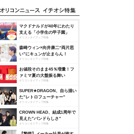
マクドナルドが40年にわたり
支える「小学生の甲子園」
オリコンタイアップ特集
森崎ウィン×向井康二“両片思
い”にキュンが止まらん！
オリコンタイアップ特集
お値段そのまま45％増量！フ
ァミマ夏の大盤振る舞い
オリコンタイアップ特集
SUPER★DRAGON、自ら描い
た”レトロフューチャー”
オリコンタイアップ特集
CROWN HEAD、結成1周年で
見えた”バンドらしさ”
オリコンタイアップ特集
【驚愕】メーカー社員が推す