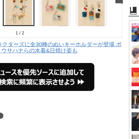
1 / 2
キャラクターズに全30種のぬいキーホルダーが登場 ポ
・ウサハナらの水着&日焼け姿も