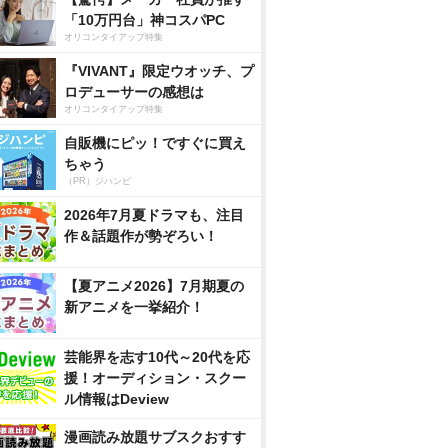
「10万円台」神コスパPC
オリコンタイアップ特集
『VIVANT』限定ウオッチ、プ
ロデューサーの感想は
オリコンタイアップ特集
自販機にピッ！ですぐに買え
ちゃう
（PR）ジハンピ
2026年7月夏ドラマも、注目
作＆話題作が勢ぞろい！
【夏アニメ2026】7月期夏の
新アニメを一挙紹介！
芸能界を志す10代～20代を応
援！オーディション・スクー
ル情報はDeview
漫画読み放題サブスクおすす