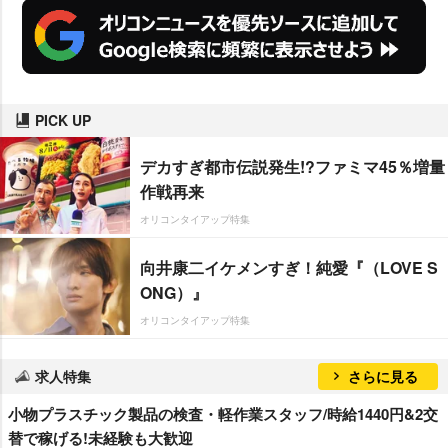
PICK UP
デカすぎ都市伝説発生!?ファミマ45％増量
作戦再来
オリコンタイアップ特集
向井康二イケメンすぎ！純愛『（LOVE S
ONG）』
オリコンタイアップ特集
求人特集
さらに見る
小物プラスチック製品の検査・軽作業スタッフ/時給1440円&2交
替で稼げる!未経験も大歓迎