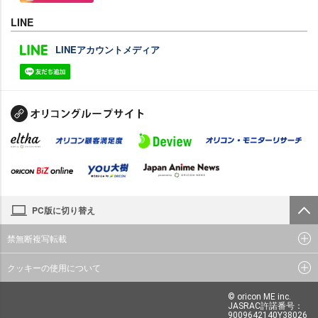
LINE
LINEアカウントメディア
PC版に切り替え
禁無断複写転載
クッキーの使用について
© oricon ME inc.
JASRAC許諾番号：
9009642140Y38026