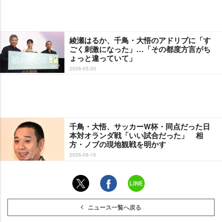
綾瀬はるか、千鳥・大悟のアドリブに「す
ごく刺激になった」…「その都度方言がち
ょっと違っていて」
2026-05-30
千鳥・大悟、サッカーW杯・同点だった日
本対オランダ戦「いい試合だった」 相
方・ノブの現地観戦を明かす
2026-06-15
ニュース一覧へ戻る