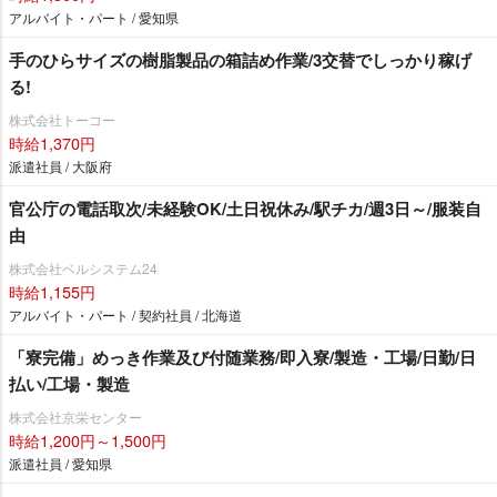
アルバイト・パート / 愛知県
手のひらサイズの樹脂製品の箱詰め作業/3交替でしっかり稼げ
る!
株式会社トーコー
時給1,370円
派遣社員 / 大阪府
官公庁の電話取次/未経験OK/土日祝休み/駅チカ/週3日～/服装自
由
株式会社ベルシステム24
時給1,155円
アルバイト・パート / 契約社員 / 北海道
「寮完備」めっき作業及び付随業務/即入寮/製造・工場/日勤/日
払い/工場・製造
株式会社京栄センター
時給1,200円～1,500円
派遣社員 / 愛知県