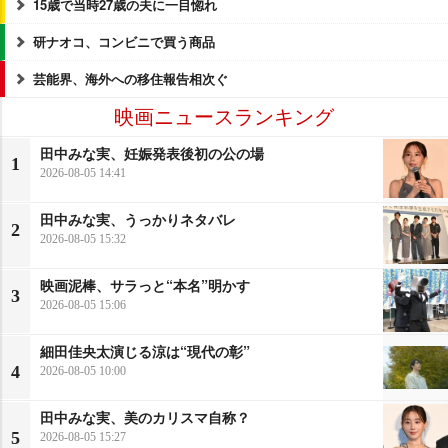
15歳で当時27歳の夫に一目惚れ
研ナオコ、コンビニで買う商品
芸能界、海外への移住報告相次ぐ
映画ニュースランキング
田中みな実、妊娠発表後初の公の場
1
2026-08-05 14:41
田中みな実、うっかりネタバレ
2
2026-08-05 15:32
映画泥棒、サラっと“本名”明かす
3
2026-08-05 15:06
細田佳央太演じる涼は“現代の彰”
4
2026-08-05 10:00
田中みな実、美のカリスマ自称？
5
2026-08-05 15:27