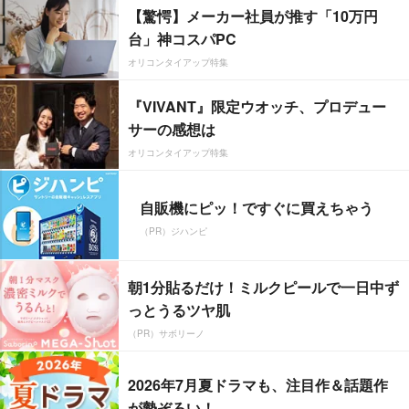
【驚愕】メーカー社員が推す「10万円
台」神コスパPC
オリコンタイアップ特集
『VIVANT』限定ウオッチ、プロデュー
サーの感想は
オリコンタイアップ特集
自販機にピッ！ですぐに買えちゃう
（PR）ジハンピ
朝1分貼るだけ！ミルクピールで一日中ず
っとうるツヤ肌
（PR）サボリーノ
2026年7月夏ドラマも、注目作＆話題作
が勢ぞろい！