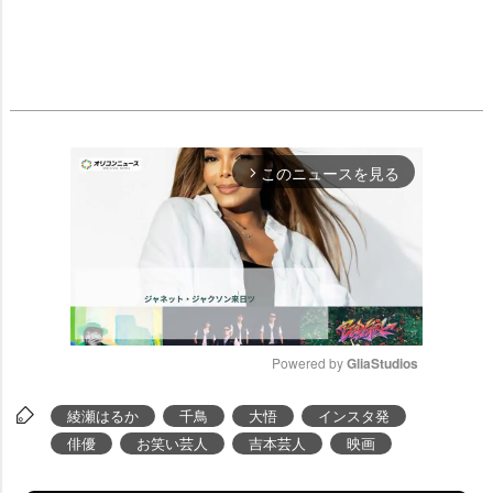
このニュースを見る
arrow_forward_ios
Powered by 
GliaStudios
M
綾瀬はるか
千鳥
大悟
インスタ発
u
俳優
お笑い芸人
吉本芸人
映画
t
e