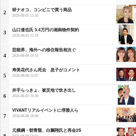
研ナオコ、コンビニで買う商品
2
2026-08-05 15:10
山口達也氏 3.4万円の湘南物件契約
3
2026-08-03 12:18
芸能界、海外への移住報告相次ぐ
4
2026-08-04 19:53
寿美花代さん死去 息子がコメント
5
2026-08-06 12:07
井手らっきょ、被災地で炊き出し
6
2026-08-05 10:39
VIVANTリアルイベントに堺雅人ら
7
2026-08-06 18:00
元横綱・朝青龍、白鵬翔氏と再会2S
2026-08-06 16:16