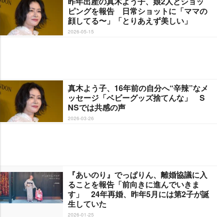
昨年出産の真木よう子、娘2人とショッ
ピングを報告 日常ショットに「ママの
顔してる〜」「とりあえず美しい」
2026-05-15
真木よう子、16年前の自分へ“辛辣”なメ
ッセージ「ベビーグッズ捨てんな」 S
NSでは共感の声
2026-03-26
『あいのり』でっぱりん、離婚協議に入
ることを報告「前向きに進んでいきま
す」 24年再婚、昨年5月には第2子が誕
生していた
2026-01-25