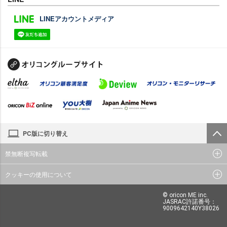
LINEアカウントメディア
PC版に切り替え
禁無断複写転載
クッキーの使用について
© oricon ME inc.
JASRAC許諾番号：
9009642140Y38026