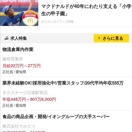
マクドナルドが40年にわたり支える「小学
生の甲子園」
オリコンタイアップ特集
求人特集
さらに見る
物流倉庫内作業
藤前営業所
月給22万円～27万円
正社員 / 愛知県
業界未経験OK!採用強化中!/営業スタッフ/20代平均年収555万
ネクステージ日進駅前店
年収448万円～901万6,000円
正社員 / 愛知県
食品の商品企画・開発/イオングループの大手スーパー
株式会社マルエツ