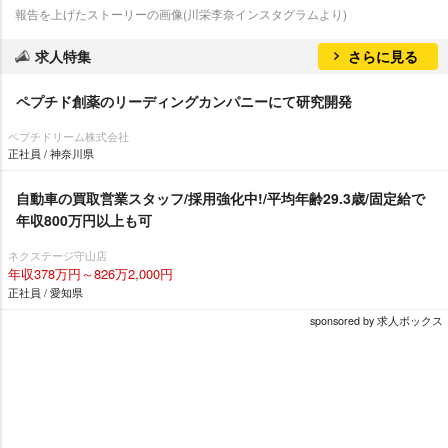
報告を上げたストーリーの画像(川栄李奈インスタグラムより)
求人特集
さらに見る
ペプチド創薬のリーディングカンパニーにて研究開発
ペプチドリーム株式会社
正社員 / 神奈川県
自動車の買取営業スタッフ/採用強化中!/平均年齢29.3歳/固定給で
年収800万円以上も可
ネクステージ守山店
年収378万円～826万2,000円
正社員 / 愛知県
sponsored by 求人ボックス