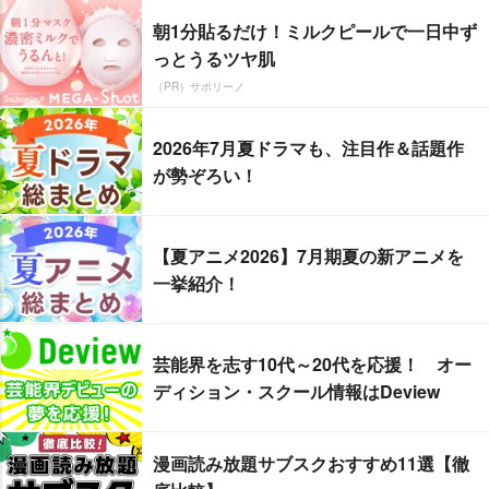
朝1分貼るだけ！ミルクピールで一日中ず
っとうるツヤ肌
（PR）サボリーノ
2026年7月夏ドラマも、注目作＆話題作
が勢ぞろい！
【夏アニメ2026】7月期夏の新アニメを
一挙紹介！
芸能界を志す10代～20代を応援！ オー
ディション・スクール情報はDeview
漫画読み放題サブスクおすすめ11選【徹