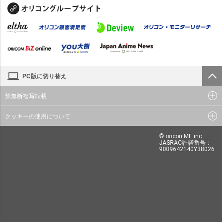
PC版に切り替え
禁無断複写転載
クッキーの使用について
© oricon ME inc.
JASRAC許諾番号：
9009642140Y38026