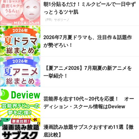
朝1分貼るだけ！ミルクピールで一日中ず
っとうるツヤ肌
（PR）サボリーノ
2026年7月夏ドラマも、注目作＆話題作
が勢ぞろい！
【夏アニメ2026】7月期夏の新アニメを
一挙紹介！
芸能界を志す10代～20代を応援！ オー
ディション・スクール情報はDeview
漫画読み放題サブスクおすすめ11選【徹
底比較】