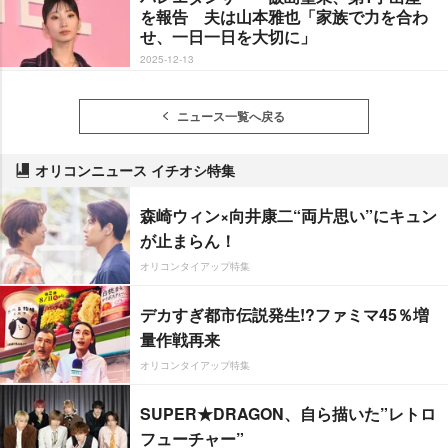
を報告 夫は山本雅也「家族で力を合わ
せ、一日一日を大切に」
2025-12-13
ニュース一覧へ戻る
オリコンニュース イチオシ特集
森崎ウィン×向井康二“両片思い”にキュン
が止まらん！
オリコンタイアップ特集
デカすぎ都市伝説発生!?ファミマ45％増
量作戦再来
オリコンタイアップ特集
SUPER★DRAGON、自ら描いた”レトロ
フューチャー”