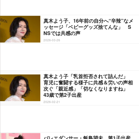
真木よう子、16年前の自分へ“辛辣”なメ
ッセージ「ベビーグッズ捨てんな」 S
NSでは共感の声
2026-03-26
真木よう子「乳首拒否されて詰んだ」
育児に奮闘する様子に共感＆労いの声相
次ぐ「親近感」「切なくなりますね」
43歳で第2子出産
2026-02-21
バレエダンサー・飯島望未、第1子出産