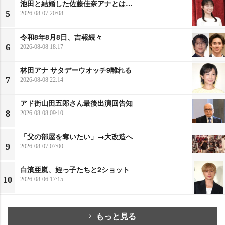
池田と結婚した佐藤佳奈アナとは…
5
2026-08-07 20:08
令和8年8月8日、吉報続々
6
2026-08-08 18:17
林田アナ サタデーウオッチ9離れる
7
2026-08-08 22:14
アド街山田五郎さん最後出演回告知
8
2026-08-08 09:10
「父の部屋を奪いたい」→大改造へ
9
2026-08-07 07:00
白濱亜嵐、姪っ子たちと2ショット
10
2026-08-06 17:15
もっと見る