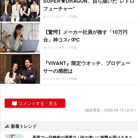
SUPER★DRAGON、自ら描いた”レトロ
フューチャー”
オリコンタイアップ特集
【驚愕】メーカー社員が推す「10万円
台」神コスパPC
オリコンタイアップ特集
『VIVANT』限定ウオッチ、プロデュー
サーの感想は
オリコンタイアップ特集
コメントする・見る
（最終更新：2026-04-10 12:41）
新着トレンド
茶葉で一目瞭然の浸透力！味の違いに衝撃を受ける水と