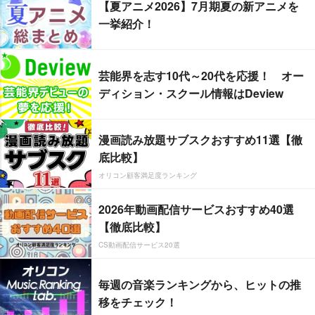
【夏アニメ2026】7月期夏の新アニメを
一挙紹介！
芸能界を志す10代～20代を応援！ オー
ディション・スクール情報はDeview
漫画読み放題サブスクおすすめ11選【徹
底比較】
オリコン顧客満足度ランキング
2026年動画配信サービスおすすめ40選
【徹底比較】
CS動画配信サービス20選
毎週の音楽ランキングから、ヒットの推
移をチェック！