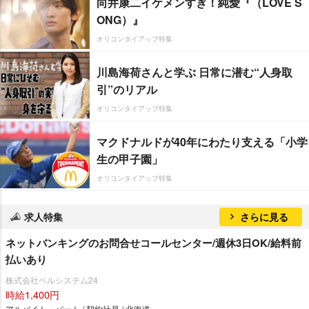
向井康二イケメンすぎ！純愛『（LOVE S
ONG）』
オリコンタイアップ特集
川島海荷さんと学ぶ 日常に潜む“人身取
引”のリアル
オリコンタイアップ特集
マクドナルドが40年にわたり支える「小学
生の甲子園」
オリコンタイアップ特集
求人特集
さらに見る
ネットバンキングのお問合せコールセンター/週休3日OK/給料前
払いあり
株式会社ベルシステム24
時給1,400円
アルバイト・パート / 契約社員 / 北海道