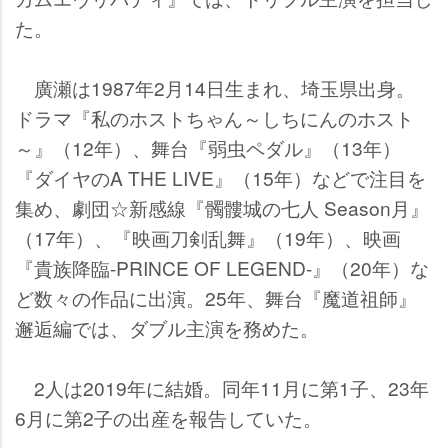
た。
廣瀬は1987年2月14日生まれ、埼玉県出身。
ドラマ『私のホストちゃん～しちにんのホスト
～』（12年）、舞台『弱虫ペダル』（13年）
『ダイヤのA THE LIVE』（15年）などで注目を
集め、劇団☆新感線『髑髏城の七人 Season月』
（17年）、『映画刀剣乱舞』（19年）、映画
『貴族降臨-PRINCE OF LEGEND-』（20年）な
ど数々の作品に出演。25年、舞台『魔道祖師』
邂逅編では、ダブル主演を務めた。
2人は2019年に結婚。同年11月に第1子、23年
6月に第2子の出産を報告していた。