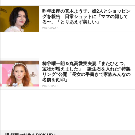
昨年出産の真木よう子、娘2人とショッピン
グを報告 日常ショットに「ママの顔して
る〜」「とりあえず美しい」
2026-05-15
柿谷曜一朗＆丸高愛実夫妻「またひとつ、
宝物が増えました」 誕生石を入れた“特製
リング”公開「長女の手書きで家族みんなの
名前を刻印」
2025-12-08
話題の特集をPICK UP！