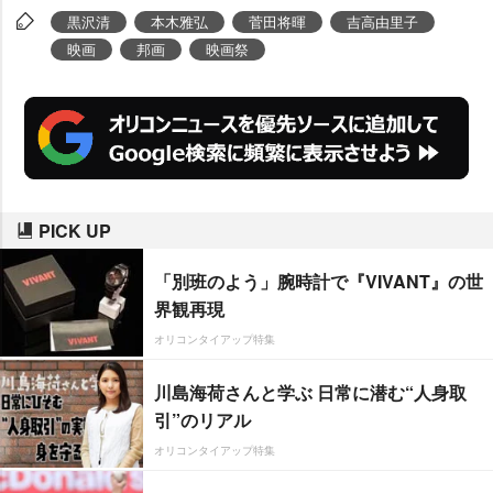
黒沢清
本木雅弘
菅田将暉
吉高由里子
映画
邦画
映画祭
PICK UP
「別班のよう」腕時計で『VIVANT』の世
界観再現
オリコンタイアップ特集
川島海荷さんと学ぶ 日常に潜む“人身取
引”のリアル
オリコンタイアップ特集