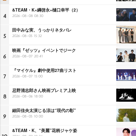
&TEAM・K×綱啓永×樋口幸平（2）
4
2026-08-08 08:30
田中みな実、うっかりネタバレ
5
2026-08-05 15:32
映画『ゼッツ』イベントでジーク
6
2026-08-07 20:41
『マイケル』劇中使用27曲リスト
7
2026-08-07 15:00
忌野清志郎さん映画プレミア上映
8
2026-08-06 18:00
細田佳央太演じる涼は“現代の彰”
9
2026-08-05 10:00
&TEAM・K、“美麗”花柄ジャケ姿