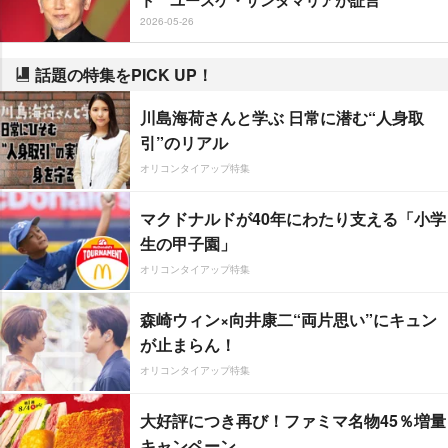
ト ユースケ・サンタマリアが証言
2026-05-26
話題の特集をPICK UP！
川島海荷さんと学ぶ 日常に潜む“人身取
引”のリアル
オリコンタイアップ特集
マクドナルドが40年にわたり支える「小学
生の甲子園」
オリコンタイアップ特集
森崎ウィン×向井康二“両片思い”にキュン
が止まらん！
オリコンタイアップ特集
大好評につき再び！ファミマ名物45％増量
キャンペーン