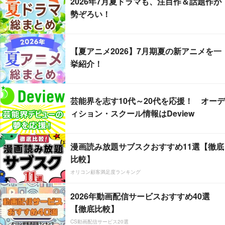
2026年7月夏ドラマも、注目作＆話題作が
勢ぞろい！
【夏アニメ2026】7月期夏の新アニメを一
挙紹介！
芸能界を志す10代～20代を応援！ オーデ
ィション・スクール情報はDeview
漫画読み放題サブスクおすすめ11選【徹底
比較】
オリコン顧客満足度ランキング
2026年動画配信サービスおすすめ40選
【徹底比較】
CS動画配信サービス20選