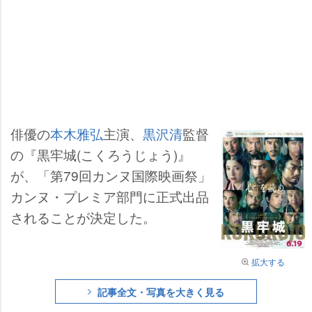
俳優の
本木雅弘
主演、
黒沢清
監督
の『黒牢城(こくろうじょう)』
が、「第79回カンヌ国際映画祭」
カンヌ・プレミア部門に正式出品
されることが決定した。
拡大する
記事全文・写真を大きく見る