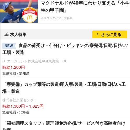
マクドナルドが40年にわたり支える「小学
生の甲子園」
オリコンタイアップ特集
求人特集
さらに見る
食品の荷受け・仕分け・ピッキング/寮完備/日勤/日払い/
NEW
工場・製造
UTエージェント株式会社AGT東海第一CU
時給1,200円
派遣社員 / 愛知県
「寮完備」カップ麺等の製造/即入寮/製造・工場/日勤/日払い/工
場・製造
株式会社京栄センター
時給1,300円～1,625円
派遣社員 / 北海道
「福祉調理スタッフ」調理師免許必須/サービス付き高齢者向け