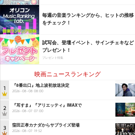
毎週の音楽ランキングから、ヒットの推移
をチェック！
試写会、登壇イベント、サインチェキなど
プレゼント！
プレゼント特集
映画ニュースランキング
『8番出口』地上波初放送決定
1
2026-08-08 08:00
『耳すま』『アリエッティ』IMAXで
2
2026-08-07 07:00
窪田正孝カナダからサプライズ登場
3
2026-08-07 19:52