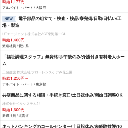
時給1,177円
アルバイト・パート / 大阪府
電子部品の組立て・検査・検品/寮完備/日勤/日払い/工
NEW
場・製造
UTエージェント株式会社AGT東海第一CU
時給1,400円
派遣社員 / 愛知県
「福祉調理スタッフ」無資格可/午後のみ/介護付き有料老人ホー
ム
工藤建設 株式会社/フローレンスケア芦花公園
時給1,256円～
アルバイト・パート / 東京都
共済商品に関する相談・手続き窓口/土日祝休み/開始日調整OK
株式会社ベルシステム24
時給1,600円
派遣社員 / 北海道
ネットバンキングのコールセンター/土日祝休み/未経験歓迎/10