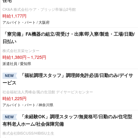
住宅
CK&A 株式会社/ケア・ブリッジ帝塚山2号館
時給1,177円
アルバイト・パート / 大阪府
「寮完備」FA機器の組立/荷受け・出庫/即入寮/製造・工場/日勤/
日払い
株式会社京栄センター
時給1,380円～1,725円
派遣社員 / 愛知県
「福祉調理スタッフ」調理師免許必須/日勤のみ/デイサ
NEW
ービス
社会福祉法人秀峰会/風の生活館 デイサービスセンター
時給1,225円
アルバイト・パート / 神奈川県
「未経験OK」調理スタッフ/無資格可/日勤のみ/住宅型
NEW
有料老人ホーム/社会保障完備
株式会社BISCUSS/HIBISU土生