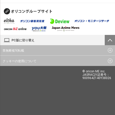
PC版に切り替え
禁無断複写転載
クッキーの使用について
© oricon ME inc.
JASRAC許諾番号：
9009642140Y38026