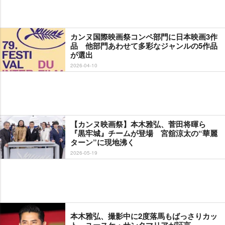
カンヌ国際映画祭コンペ部門に日本映画3作
品 他部門あわせて多彩なジャンルの5作品
が選出
2026-04-10
【カンヌ映画祭】本木雅弘、菅田将暉ら
『黒牢城』チームが登場 宮舘涼太の“華麗
ターン”に現地沸く
2026-05-19
本木雅弘、撮影中に2度落馬もばっさりカッ