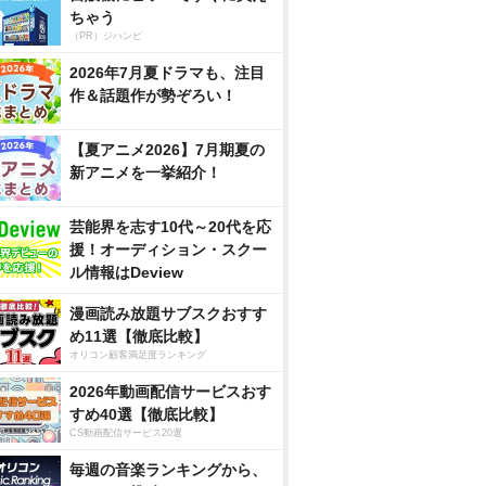
ちゃう
（PR）ジハンピ
2026年7月夏ドラマも、注目
作＆話題作が勢ぞろい！
【夏アニメ2026】7月期夏の
新アニメを一挙紹介！
芸能界を志す10代～20代を応
援！オーディション・スクー
ル情報はDeview
漫画読み放題サブスクおすす
め11選【徹底比較】
オリコン顧客満足度ランキング
2026年動画配信サービスおす
すめ40選【徹底比較】
CS動画配信サービス20選
毎週の音楽ランキングから、