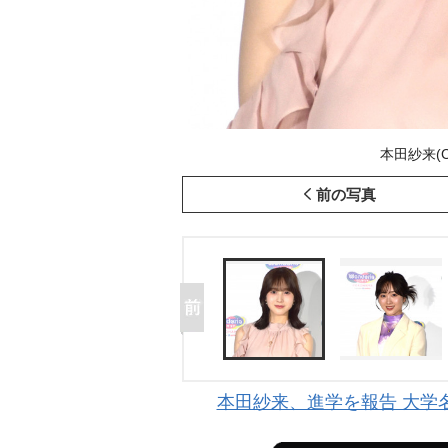
本田紗来(C)
前の写真
本田紗来、進学を報告 大学