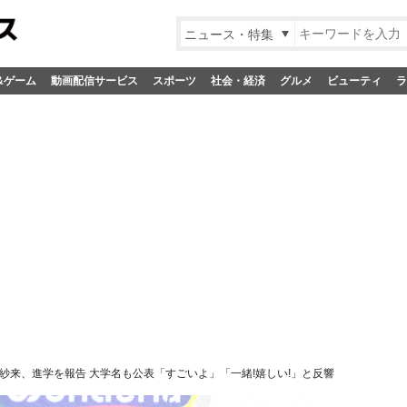
ニュース・特集
&ゲーム
動画配信サービス
スポーツ
社会・経済
グルメ
ビューティ
ラ
紗来、進学を報告 大学名も公表「すごいよ」「一緒!嬉しい!」と反響