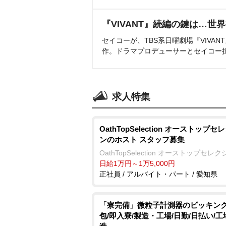
『VIVANT』続編の鍵は…世
セイコーが、TBS系日曜劇場『VIVA
作。ドラマプロデューサーとセイコー
求人特集
OathTopSelection オーストップ
ンのホスト スタッフ募集
OathTopSelection オーストップセレ
日給1万円～1万5,000円
正社員 / アルバイト・パート / 愛知県
「寮完備」微粒子計測器のピッキン
包/即入寮/製造・工場/日勤/日払い/