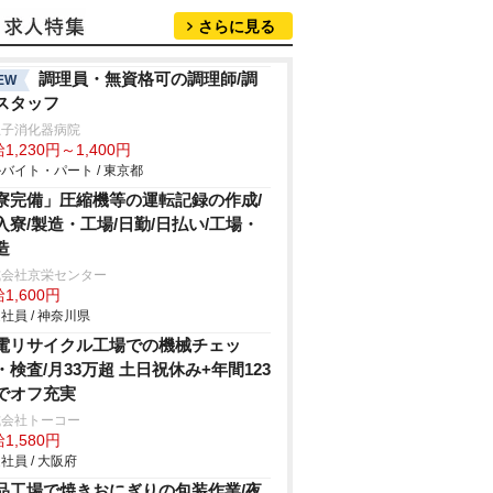
さらに見る
調理員・無資格可の調理師/調
EW
スタッフ
王子消化器病院
1,230円～1,400円
バイト・パート / 東京都
寮完備」圧縮機等の運転記録の作成/
入寮/製造・工場/日勤/日払い/工場・
造
式会社京栄センター
1,600円
社員 / 神奈川県
電リサイクル工場での機械チェッ
・検査/月33万超 土日祝休み+年間123
でオフ充実
式会社トーコー
1,580円
社員 / 大阪府
品工場で焼きおにぎりの包装作業/夜