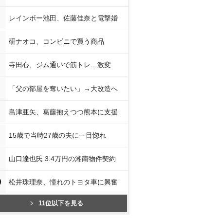
レインボー池田、佐藤佳奈と電撃婚
研ナオコ、コンビニで買う商品
寺田心、ジム通いで筋トレ…激変
「父の部屋を奪いたい」→大改造へ
島津亜矢、葛藤抱えつつ熊本に支援
15歳で当時27歳の夫に一目惚れ
山口達也氏 3.4万円の湘南物件契約
0
松井珠理奈、憧れのトヨタ車に興奮
11位以下を見る