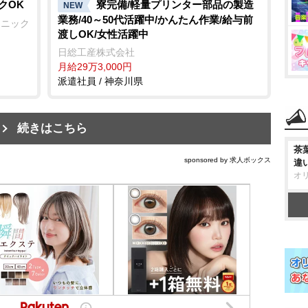
クOK
寮完備/軽量プリンター部品の製造
NEW
業務/40～50代活躍中/かんたん作業/給与前
リニック
渡しOK/女性活躍中
日総工産株式会社
月給29万3,000円
派遣社員 / 神奈川県
続きはこちら
茶
sponsored by 求人ボックス
違
オ