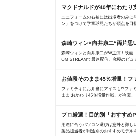
マクドナルドが40年にわたり
ユニフォームの右袖には出場者のみに
ン」をつけて学童球児たちが頂点を目
森崎ウィン×向井康二“両片思
森崎ウィンと向井康二がW主演！映画『（L
OM STREAMで最速配信。究極のピュ
お値段そのまま45％増量！フ
ファミチキにお弁当にアイスも!?ファ
まま おかわり45％増量作戦」が今夏
プロ厳選！目的別「おすすめP
用途に合うパソコン選びは意外と難し
製品担当者が用途別のおすすめモデル