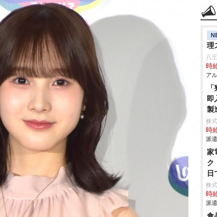
N
理
八
時給
アル
「
即
製
株
時給
派遣
家
ク
日
株
時給
派遣
食