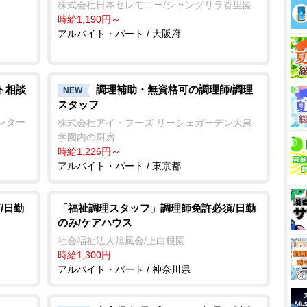
株式会社日本セレモニー/シャングリラ香里園
時給1,190円～
アルバイト・パート / 大阪府
ト相談
調理補助・無資格可の調理師/調理
NEW
スタッフ
ンター
株式会社アイ・フーズ リーシェガーデン大泉
学園内の厨房
時給1,226円～
アルバイト・パート / 東京都
/日勤
「福祉調理スタッフ」調理師免許必須/日勤
のみ/ケアハウス
社会福祉法人旭風会/上白根園
時給1,300円
アルバイト・パート / 神奈川県