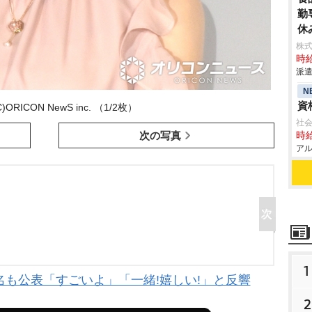
勤
休
株
時給
派遣
N
資
ORICON NewS inc. （1/2枚）
社会
次の写真
時給
アル
1
名も公表「すごいよ」「一緒!嬉しい!」と反響
2