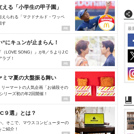
支える「小学生の甲子園」
与えられる「マクドナルド・ワッペ
指す
最
い”にキュンが止まらん！
OVE SONG）』が8／５よりJ:C
アラブ！
ァミマ夏の大盤振る舞い
ミリーマートの人気企画「お値段その
、シリーズ初の年2回開催！
C９選」とは？
い。そこで、マウスコンピューターの
をご紹介！