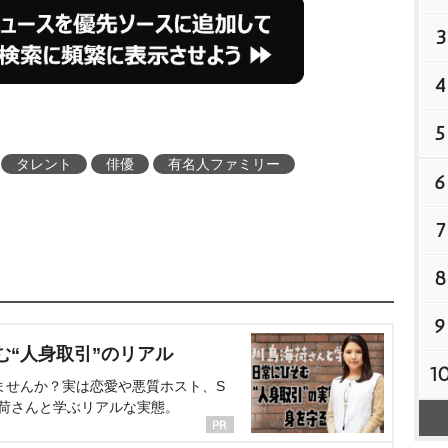
3
4
5
タレント
俳優
有名人ファミリー
6
7
8
9
む“人身取引”のリアル
1
ませんか？実は恋愛や悪質ホスト、S
海荷さんと学ぶリアルな実態。