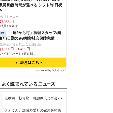
専属 勤務時間が選べる シフト制 日祝
み
式会社トーコー
1,300円
社員 / 大阪府
「週2から可」調理スタッフ/無
EW
格可/日勤のみ/病院/社会保障完備
医療法人社団 順江会 江東病院
1,250円～1,400円
バイト・パート / 東京都
続きはこちら
sponsored by 求人ボックス
元横綱・朝青龍、白鵬翔氏と再会2S
テオくん、加藤乃愛との破局を発表