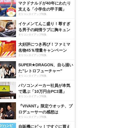
マクドナルドが40年にわたり
支える「小学生の甲子園」
オリコンタイアップ特集
イケメンてんこ盛り！尊すぎ
る男子の純情ラブに胸キュン
オリコンタイアップ特集
大好評につき再び！ファミマ
名物45％増量キャンペーン
オリコンタイアップ特集
SUPER★DRAGON、自ら描い
た”レトロフューチャー”
オリコンタイアップ特集
パソコンメーカー社員が本気
で選ぶ「10万円台PC3選」
オリコンタイアップ特集
『VIVANT』限定ウオッチ、プ
ロデューサーの感想は
オリコンタイアップ特集
自販機にピッ！ですぐに買え