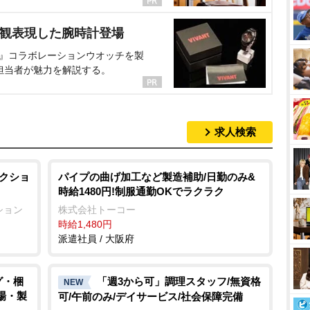
界観表現した腕時計登場
NT』コラボレーションウオッチを製
担当者が魅力を解説する。
求人検索
セレクショ
パイプの曲げ加工など製造補助/日勤のみ&
時給1480円!制服通勤OKでラクラク
クション
株式会社トーコー
時給1,480円
派遣社員 / 大阪府
グ・梱
「週3から可」調理スタッフ/無資格
NEW
工場・製
可/午前のみ/デイサービス/社会保障完備