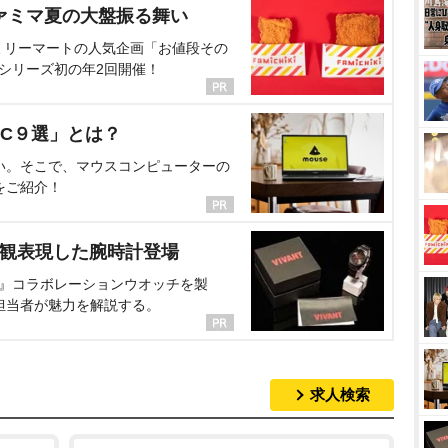
ァミマ夏の大盤振る舞い
ミリーマートの人気企画「お値段その
、シリーズ初の年2回開催！
C９選」とは？
い。そこで、マウスコンピューターの
をご紹介！
界観表現した腕時計登場
NT』コラボレーションウオッチを製
担当者が魅力を解説する。
求人検索