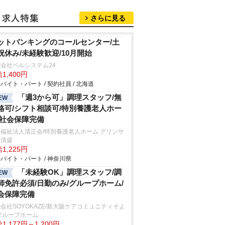
さらに見る
ットバンキングのコールセンター/土
祝休み/未経験歓迎/10月開始
会社ベルシステム24
1,400円
バイト・パート / 契約社員 / 北海道
「週3から可」調理スタッフ/無
EW
格可/シフト相談可/特別養護老人ホー
/社会保障完備
福祉法人清正会/特別養護老人ホーム グリンサ
ド清盛
1,225円
バイト・パート / 神奈川県
「未経験OK」調理スタッフ/調
EW
師免許必須/日勤のみ/グループホーム/
会保障完備
会社SOYOKAZE/新大阪ケアコミュニティそよ
グループホーム
1,177円～1,200円