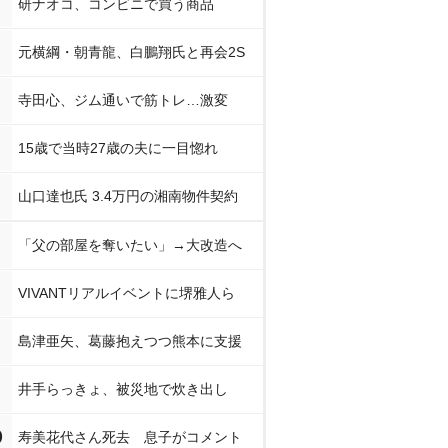
研ナオコ、コンビニで買う商品
元横綱・朝青龍、白鵬翔氏と再会2S
寺田心、ジム通いで筋トレ…激変
15歳で当時27歳の夫に一目惚れ
山口達也氏 3.4万円の湘南物件契約
「父の部屋を奪いたい」→大改造へ
VIVANTリアルイベントに堺雅人ら
島津亜矢、葛藤抱えつつ熊本に支援
井手らっきょ、被災地で炊き出し
0
寿美花代さん死去 息子がコメント