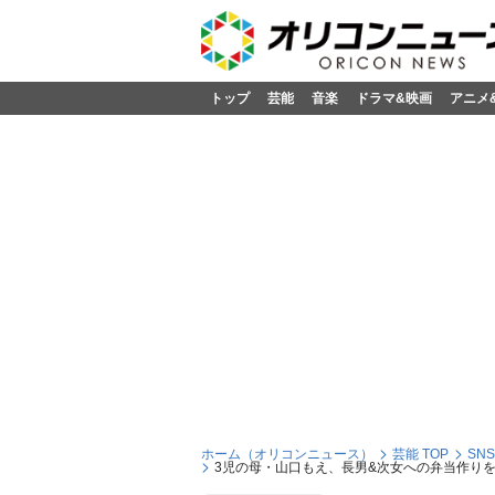
トップ
芸能
音楽
ドラマ&映画
アニメ
ホーム（オリコンニュース）
芸能 TOP
SN
3児の母・山口もえ、長男&次女への弁当作りを