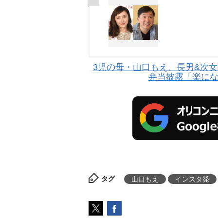
3児の母・山口もえ、長男&次女
弁当披露「楽に
タグ
山口もえ
インスタ発