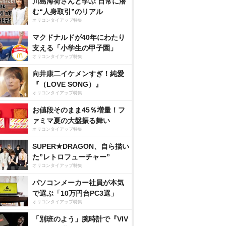
川島海荷さんと学ぶ 日常に潜
む“人身取引”のリアル
オリコンタイアップ特集
マクドナルドが40年にわたり
支える「小学生の甲子園」
オリコンタイアップ特集
向井康二イケメンすぎ！純愛
『（LOVE SONG）』
オリコンタイアップ特集
お値段そのまま45％増量！フ
ァミマ夏の大盤振る舞い
オリコンタイアップ特集
SUPER★DRAGON、自ら描い
た”レトロフューチャー”
オリコンタイアップ特集
パソコンメーカー社員が本気
で選ぶ「10万円台PC3選」
オリコンタイアップ特集
「別班のよう」腕時計で『VIV