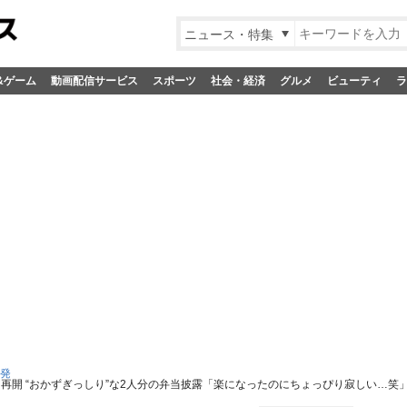
ニュース・特集
&ゲーム
動画配信サービス
スポーツ
社会・経済
グルメ
ビューティ
ラ
S発
再開 “おかずぎっしり”な2人分の弁当披露「楽になったのにちょっぴり寂しい…笑