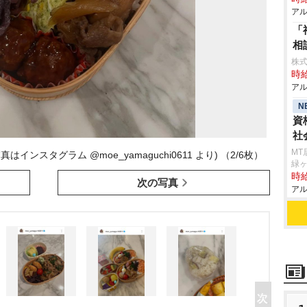
アル
「
相
株
時給
アル
N
資
社
MT
スタグラム @moe_yamaguchi0611 より) （2/6枚）
緑
時給
次の写真
アル