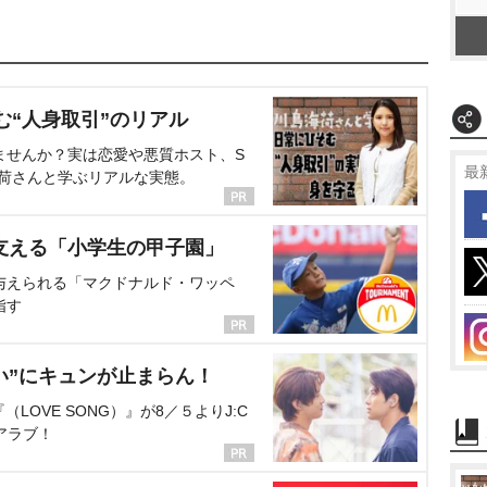
む“人身取引”のリアル
ませんか？実は恋愛や悪質ホスト、S
最
海荷さんと学ぶリアルな実態。
支える「小学生の甲子園」
与えられる「マクドナルド・ワッペ
指す
い”にキュンが止まらん！
OVE SONG）』が8／５よりJ:C
アラブ！