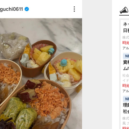
ネ
日
株式
時給
アル
N
資
ム
社会
イ
時給
アル
N
理
社
株式
風 
時給