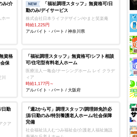
のみ/介
「福祉調理スタッフ」無資格可/日
NEW
勤のみ/デイサービス
人ホー
株式会社日本ライフデザイン/やまと笑楽庵
時給1,225円
アルバイト・パート / 神奈川県
/無資格
「福祉調理スタッフ」無資格可/シフト相談
可/住宅型有料老人ホーム
社会保
医療法人一亀会/ナーシングホーム レイ クラデ
ィア
淀川
時給1,177円～
アルバイト・パート / 大阪府
/日勤
「週2から可」調理スタッフ/調理師免許必
須/日勤のみ/特別養護老人ホーム/社会保障
完備
アクア
社会福祉法人むつみ福祉会/介護老人福祉施設
寿湘ケ丘老人ホーム