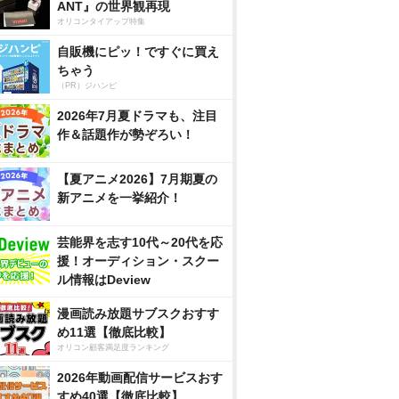
ANT』の世界観再現
オリコンタイアップ特集
自販機にピッ！ですぐに買え
ちゃう
（PR）ジハンピ
2026年7月夏ドラマも、注目
作＆話題作が勢ぞろい！
【夏アニメ2026】7月期夏の
新アニメを一挙紹介！
芸能界を志す10代～20代を応
援！オーディション・スクー
ル情報はDeview
漫画読み放題サブスクおすす
め11選【徹底比較】
オリコン顧客満足度ランキング
2026年動画配信サービスおす
すめ40選【徹底比較】