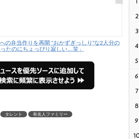
1
2
3
への弁当作りを再開 “おかずぎっしり”な2人分の
4
なったのにちょっぴり寂しい…笑」
5
6
7
8
タレント
有名人ファミリー
9
1