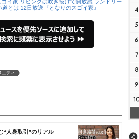
ゴイ家 リビングは吹き抜けで開放感 ランドリー
道とは 12日放送『となりのスゴイ家』
4
5
6
7
8
ラエティ
9
1
む“人身取引”のリアル