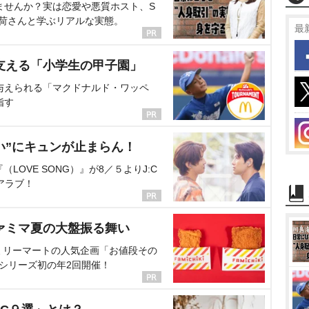
ませんか？実は恋愛や悪質ホスト、S
海荷さんと学ぶリアルな実態。
最
支える「小学生の甲子園」
与えられる「マクドナルド・ワッペ
指す
い”にキュンが止まらん！
OVE SONG）』が8／５よりJ:C
アラブ！
ァミマ夏の大盤振る舞い
ミリーマートの人気企画「お値段その
、シリーズ初の年2回開催！