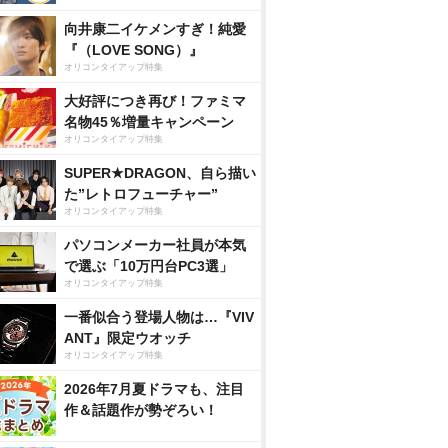
向井康二イケメンすぎ！純愛
『（LOVE SONG）』
オリコンタイアップ特集
大好評につき再び！ファミマ
名物45％増量キャンペーン
オリコンタイアップ特集
SUPER★DRAGON、自ら描い
た”レトロフューチャー”
オリコンタイアップ特集
パソコンメーカー社員が本気
で選ぶ「10万円台PC3選」
オリコンタイアップ特集
一番似合う登場人物は…『VIV
ANT』限定ウオッチ
オリコンタイアップ特集
2026年7月夏ドラマも、注目
作＆話題作が勢ぞろい！