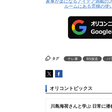
家事が楽になるアイデア満載のス
ルームにある雲梯の使い
タグ
テレ東
BS放送
バ
オリコントピックス
川島海荷さんと学ぶ 日常に潜