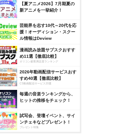
【夏アニメ2026】7月期夏の
新アニメを一挙紹介！
芸能界を志す10代～20代を応
援！オーディション・スクー
ル情報はDeview
漫画読み放題サブスクおすす
め11選【徹底比較】
オリコン顧客満足度ランキング
2026年動画配信サービスおす
すめ40選【徹底比較】
CS動画配信サービス20選
毎週の音楽ランキングから、
ヒットの推移をチェック！
試写会、登壇イベント、サイ
ンチェキなどプレゼント！
プレゼント特集