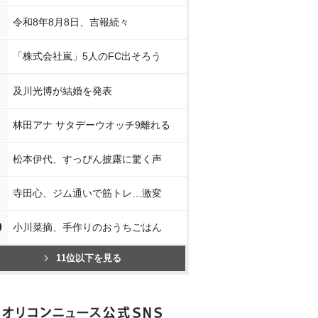
令和8年8月8日、吉報続々
「株式会社嵐」5人のFC出そろう
及川光博が結婚を発表
林田アナ サタデーウオッチ9離れる
松本伊代、すっぴん披露に驚く声
寺田心、ジム通いで筋トレ…激変
0
小川菜摘、手作りのおうちごはん
11位以下を見る