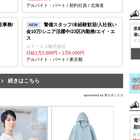
アルバイト・パート / 契約社員 / 北海道
注事務/
警備スタッフ/未経験歓迎/入社祝い
NEW
茶
金10万/シニア活躍中/23区内勤務/エイ・エ
違
ス
オ
エイ・エス株式会社
日給1万2,000円～1万6,000円
アルバイト・パート / 東京都
続きはこちら
sponsored by 求人ボックス
電
期
株式