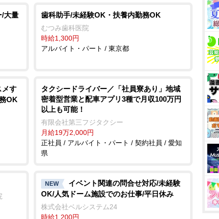
/大量
歯科助手/未経験OK・扶養内勤務OK
むつみ歯科医院
時給1,300円
アルバイト・パート / 東京都
スメす
タクシードライバー／「社員寮あり」地域
密着型営業と配車アプリ3種で月収100万円
務OK
以上も可能！
有限会社第三フジタクシー
月給19万2,000円
正社員 / アルバイト・パート / 契約社員 / 愛知
県
イベント関連の問合せ対応/未経験
NEW
OK/人気ドーム施設でのお仕事/平日休み
院
株式会社ベルシステム24
時給1,200円