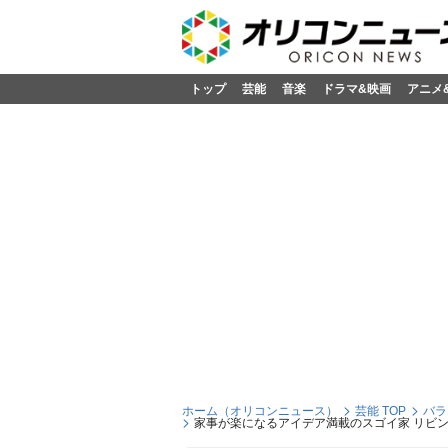
トップ
芸能
音楽
ドラマ&映画
アニメ
ホーム（オリコンニュース）
芸能 TOP
バラ
家事が楽になるアイデア満載のスゴイ家 リビン