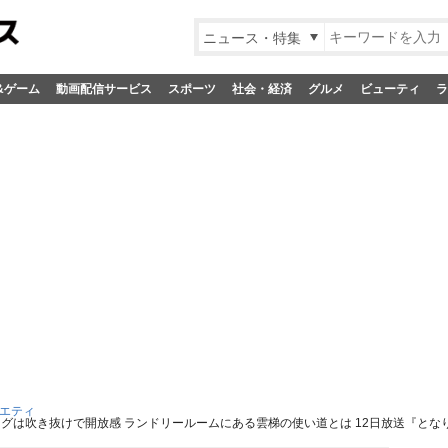
ニュース・特集
&ゲーム
動画配信サービス
スポーツ
社会・経済
グルメ
ビューティ
ラ
エティ
グは吹き抜けで開放感 ランドリールームにある雲梯の使い道とは 12日放送『とな