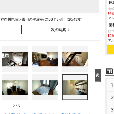
休
株式
時給
アル
奈川県藤沢市宅の洗濯室(C)BSテレ東 （20/43枚）
歯
次の写真
はつ
時給
アル
1
2
2 / 5
3