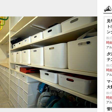
見
ト
ン
株式
時給
アル
夕
テ
株式
時給
アル
マ
大
株式
時給
アル
管