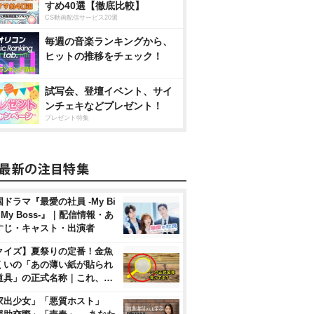
すめ40選【徹底比較】
CS動画配信サービス20選
毎週の音楽ランキングから、
ヒットの推移をチェック！
試写会、登壇イベント、サイ
ンチェキなどプレゼント！
プレゼント特集
ドラマ『最愛の社員 -My Bi
, My Boss-』｜配信情報・あ
すじ・キャスト・出演者
クイズ】夏祭りの定番！金魚
くいの「あの薄い紙が貼られ
道具」の正式名称｜これ、…
家出少女」「悪質ホスト」