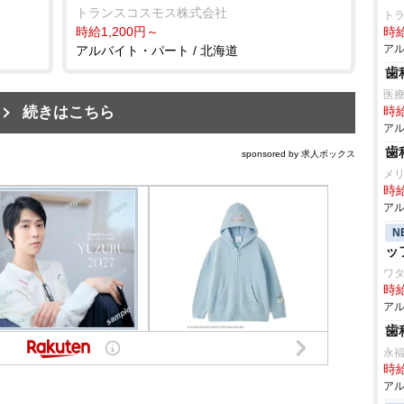
トランスコスモス株式会社
ト
時給1,200円～
時給
アル
アルバイト・パート / 北海道
歯
医
続きはこちら
時給
アル
歯
sponsored by 求人ボックス
メ
時給
アル
N
ッ
ワ
時給
アル
歯
永
時給
アル