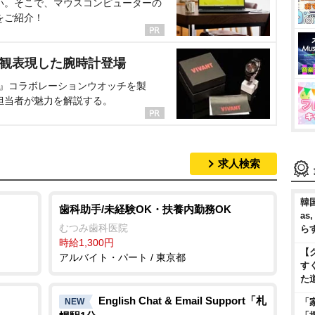
い。そこで、マウスコンピューターの
をご紹介！
界観表現した腕時計登場
NT』コラボレーションウオッチを製
担当者が魅力を解説する。
求人検索
韓国
歯科助手/未経験OK・扶養内勤務OK
as
むつみ歯科医院
ら
時給1,300円
【
アルバイト・パート / 東京都
す
た
English Chat & Email Support「札
NEW
「