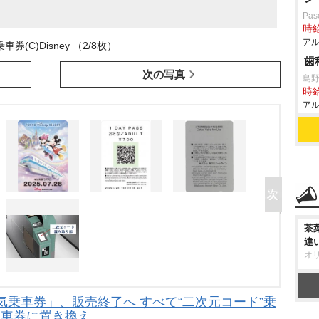
Pa
時給
アル
車券(C)Disney （2/8枚）
歯
次の写真
島
時給
アル
茶
違
オ
乗車券」、販売終了へ すべて“二次元コード”乗
車券に置き換え