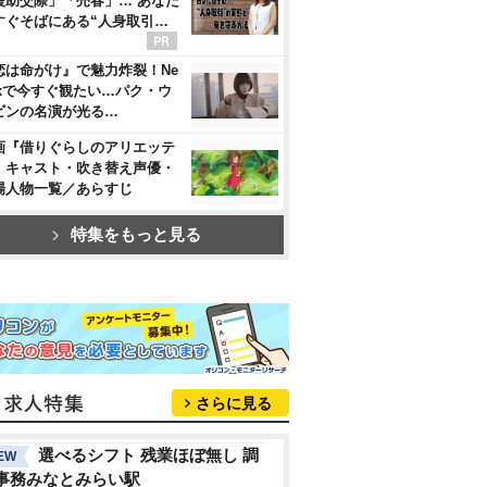
援助交際」「売春」… あなた
すぐそばにある“人身取引…
恋は命がけ』で魅力炸裂！Ne
flixで今すぐ観たい…パク・ウ
ビンの名演が光る…
画『借りぐらしのアリエッテ
』キャスト・吹き替え声優・
場人物一覧／あらすじ
特集をもっと見る
さらに見る
選べるシフト 残業ほぼ無し 調
EW
事務みなとみらい駅