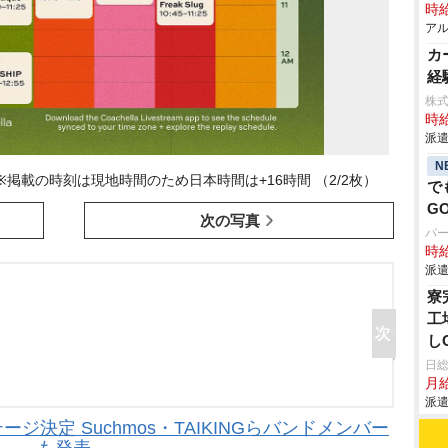
時給
アル
カ
経
株式
時給
派遣
N
※掲載の時刻は現地時間のため日本時間は+16時間 （2/2枚）
で
G
次の写真
パ
時給
派遣
寮
工
し
日
月給
派遣
テージ決定 Suchmos・TAIKINGらバンドメンバー