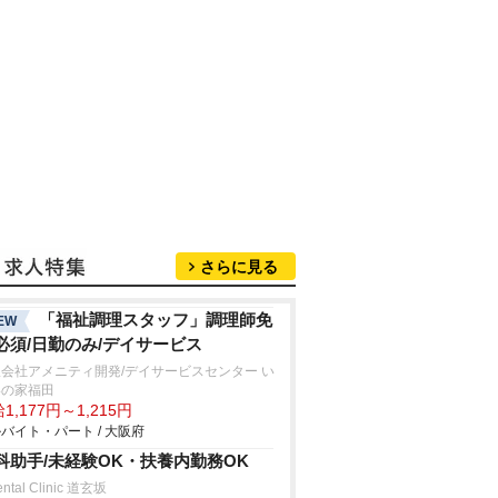
さらに見る
「福祉調理スタッフ」調理師免
EW
必須/日勤のみ/デイサービス
会社アメニティ開発/デイサービスセンター い
いの家福田
1,177円～1,215円
バイト・パート / 大阪府
科助手/未経験OK・扶養内勤務OK
ental Clinic 道玄坂