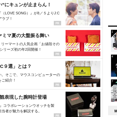
い”にキュンが止まらん！
OVE SONG）』が8／５よりJ:C
アラブ！
ァミマ夏の大盤振る舞い
ミリーマートの人気企画「お値段その
、シリーズ初の年2回開催！
C９選」とは？
い。そこで、マウスコンピューターの
をご紹介！
界観表現した腕時計登場
NT』コラボレーションウオッチを製
担当者が魅力を解説する。