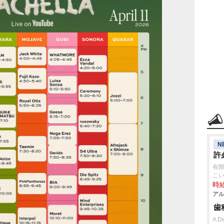
N
許
有限
こ
時給
アル
歯
A D