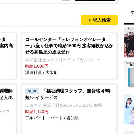
求人検索
ータ
コールセンター「テレフォンオペレータ
新案内高
ー」/座り仕事で時給1600円 接客経験が活か
せる高島屋の通販受付
株式会社センチュリーアンドカンパニー
時給1,600円
派遣社員 / 大阪府
/調理師
「福祉調理スタッフ」無資格可/時
NEW
料老人ホ
短/デイサービス
ふるさと 株式会社/SPA FURUSATO 梅坪
ライフ
時給1,140円
アルバイト・パート / 愛知県