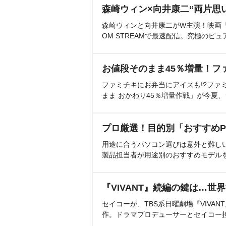
森崎ウィン×向井康二“両片思
森崎ウィンと向井康二がW主演！映画『（L
OM STREAMで最速配信。究極のピュ
お値段そのまま45％増量！フ
ファミチキにお弁当にアイスも!?ファ
まま おかわり45％増量作戦」が今夏
プロ厳選！目的別「おすすめP
用途に合うパソコン選びは意外と難し
製品担当者が用途別のおすすめモデル
『VIVANT』続編の鍵は…世
セイコーが、TBS系日曜劇場『VIVA
作。ドラマプロデューサーとセイコー