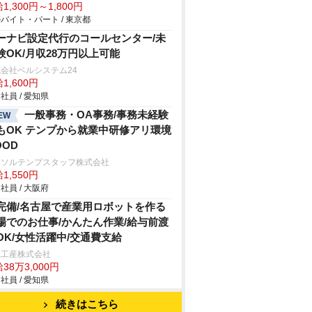
1,300円～1,800円
バイト・パート / 東京都
ーナビ設定代行のコールセンター/未
験OK/月収28万円以上可能
会社ベルシステム24
1,600円
社員 / 愛知県
一般事務・OA事務/事務未経験
EW
もOK テンプから就業中研修アリ環境
OOD
ーソルテンプスタッフ株式会社
1,550円
社員 / 大阪府
完備/名古屋で産業用ロボットを作る
場でのお仕事/かんたん作業/給与前渡
OK/女性活躍中/交通費支給
総工産株式会社
38万3,000円
社員 / 愛知県
続きはこちら