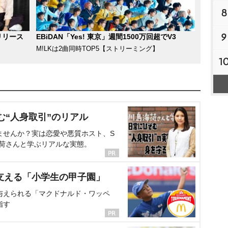
8
9
リリース
EBiDAN「Yes! 東京」週間1500万回超でV3
M!LKは2曲同時TOP5【ストリーミング】
1
む“人身取引”のリアル
ませんか？実は恋愛や悪質ホスト、S
海荷さんと学ぶリアルな実態。
支える「小学生の甲子園」
与えられる「マクドナルド・ワッペ
指す