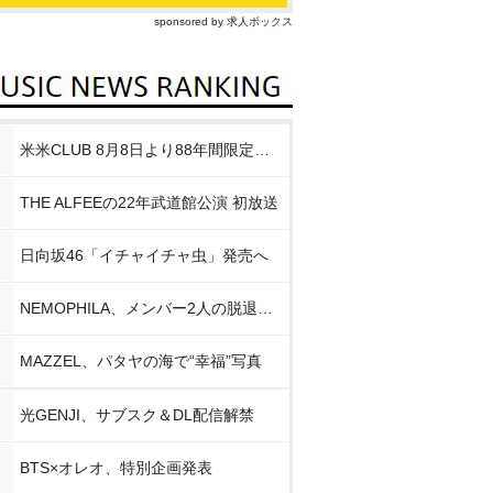
sponsored by 求人ボックス
米米CLUB 8月8日より88年間限定企画
THE ALFEEの22年武道館公演 初放送
日向坂46「イチャイチャ虫」発売へ
NEMOPHILA、メンバー2人の脱退発表
MAZZEL、パタヤの海で“幸福”写真
光GENJI、サブスク＆DL配信解禁
BTS×オレオ、特別企画発表