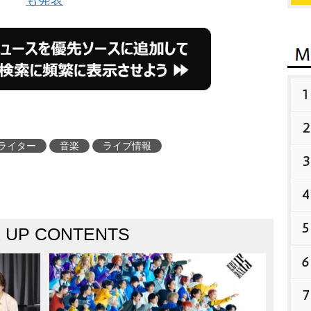
も発表
1
2
ライター
音楽
ライブ情報
3
4
5
K UP CONTENTS
6
7