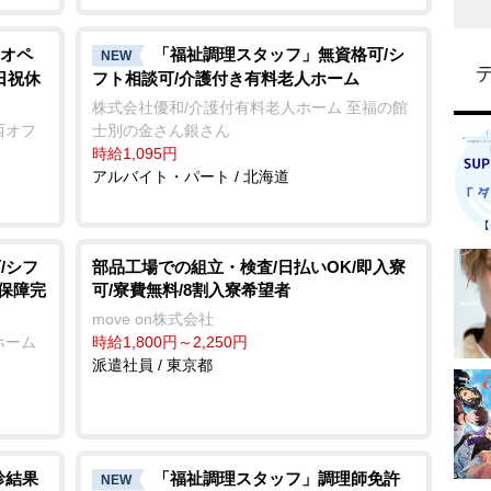
オペ
「福祉調理スタッフ」無資格可/シ
NEW
日祝休
フト相談可/介護付き有料老人ホーム
株式会社優和/介護付有料老人ホーム 至福の館
西オフ
士別の金さん銀さん
時給1,095円
アルバイト・パート / 北海道
/シフ
部品工場での組立・検査/日払いOK/即入寮
会保障完
可/寮費無料/8割入寮希望者
move on株式会社
ホーム
時給1,800円～2,250円
派遣社員 / 東京都
診結果
「福祉調理スタッフ」調理師免許
NEW