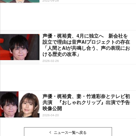
2022-09-28
声優・梶裕貴、4月に独立へ 新会社を
設立で理由は音声AIプロジェクトの存在
「人間とAIが共鳴し合う、声の表現にお
ける歴史の改革」
2026-02-26
声優・梶裕貴、妻・竹達彩奈とテレビ初
共演 『おしゃれクリップ』出演で予告
映像公開
2026-04-20
ニュース一覧へ戻る