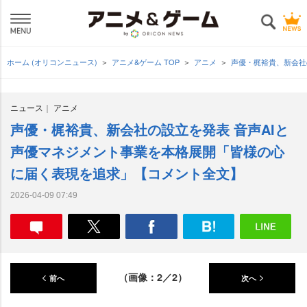
ホーム (オリコンニュース)
アニメ&ゲーム TOP
アニメ
声優・梶裕貴、新会社
ニュース
アニメ
声優・梶裕貴、新会社の設立を発表 音声AIと
声優マネジメント事業を本格展開「皆様の心
に届く表現を追求」【コメント全文】
2026-04-09 07:49
（画像：2／2）
前へ
次へ