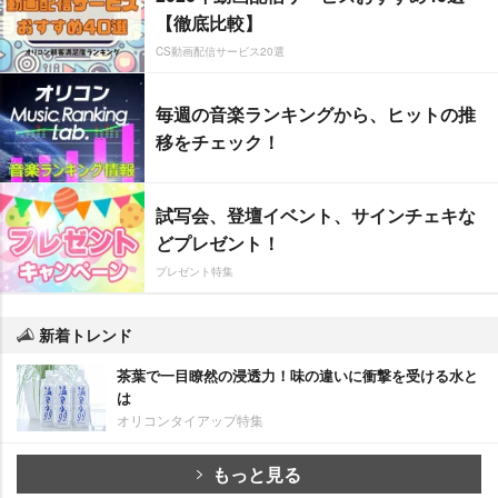
【徹底比較】
CS動画配信サービス20選
毎週の音楽ランキングから、ヒットの推
移をチェック！
試写会、登壇イベント、サインチェキな
どプレゼント！
プレゼント特集
新着トレンド
茶葉で一目瞭然の浸透力！味の違いに衝撃を受ける水と
は
オリコンタイアップ特集
もっと見る