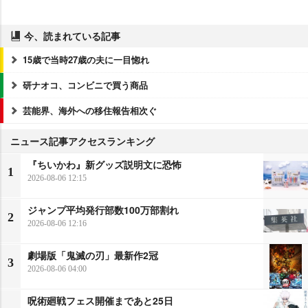
今、読まれている記事
15歳で当時27歳の夫に一目惚れ
研ナオコ、コンビニで買う商品
芸能界、海外への移住報告相次ぐ
ニュース記事アクセスランキング
『ちいかわ』新グッズ説明文に恐怖
1
2026-08-06 12:15
ジャンプ平均発行部数100万部割れ
2
2026-08-06 12:16
劇場版「鬼滅の刃」最新作2冠
3
2026-08-06 04:00
呪術廻戦フェス開催まであと25日