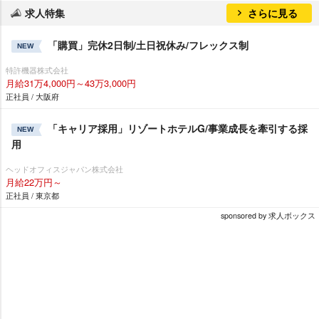
求人特集
さらに見る
「購買」完休2日制/土日祝休み/フレックス制
NEW
特許機器株式会社
月給31万4,000円～43万3,000円
正社員 / 大阪府
「キャリア採用」リゾートホテルG/事業成長を牽引する採
NEW
用
ヘッドオフィスジャパン株式会社
月給22万円～
正社員 / 東京都
sponsored by 求人ボックス