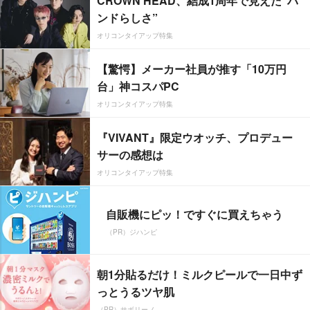
CROWN HEAD、結成1周年で見えた”バ
ンドらしさ”
オリコンタイアップ特集
【驚愕】メーカー社員が推す「10万円
台」神コスパPC
オリコンタイアップ特集
『VIVANT』限定ウオッチ、プロデュー
サーの感想は
オリコンタイアップ特集
自販機にピッ！ですぐに買えちゃう
（PR）ジハンピ
朝1分貼るだけ！ミルクピールで一日中ず
っとうるツヤ肌
（PR）サボリーノ