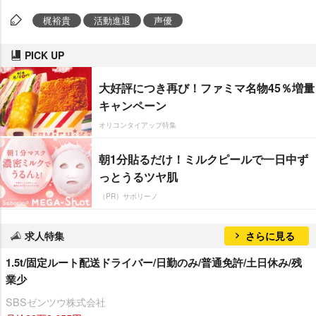
梶裕貴
活動進退
声優
PICK UP
大好評につき再び！ファミマ名物45％増量
キャンペーン
オリコンタイアップ特集
朝1分貼るだけ！ミルクピールで一日中ず
っとうるツヤ肌
（PR）サボリーノ
求人特集
さらに見る
1.5t/固定ルート配送ドライバー/日勤のみ/普通免許/土日休み/残
業少
SBSゼンツウ株式会社