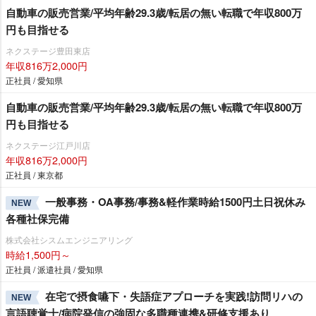
自動車の販売営業/平均年齢29.3歳/転居の無い転職で年収800万
円も目指せる
ネクステージ豊田東店
年収816万2,000円
正社員 / 愛知県
自動車の販売営業/平均年齢29.3歳/転居の無い転職で年収800万
円も目指せる
ネクステージ江戸川店
年収816万2,000円
正社員 / 東京都
一般事務・OA事務/事務&軽作業時給1500円土日祝休み
NEW
各種社保完備
株式会社シスムエンジニアリング
時給1,500円～
正社員 / 派遣社員 / 愛知県
在宅で摂食嚥下・失語症アプローチを実践!訪問リハの
NEW
言語聴覚士/病院発信の強固な多職種連携&研修支援あり