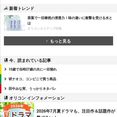
新着トレンド
茶葉で一目瞭然の浸透力！味の違いに衝撃を受ける水と
は
オリコンタイアップ特集
もっと見る
今、読まれている記事
15歳で当時27歳の夫に一目惚れ
研ナオコ、コンビニで買う商品
田中みな実、うっかりネタバレ
オリコン インフォメーション
2026年7月夏ドラマも、注目作＆話題作が