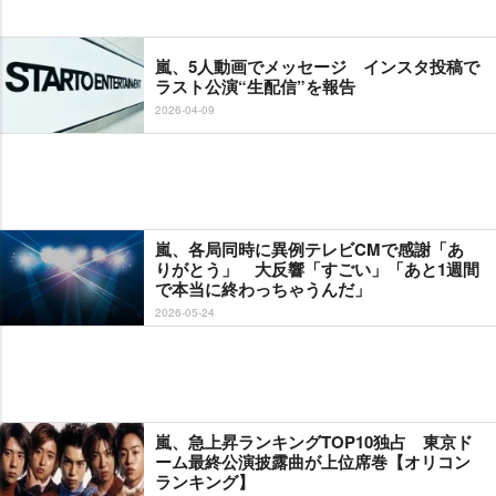
嵐、5人動画でメッセージ インスタ投稿で
ラスト公演“生配信”を報告
2026-04-09
嵐、各局同時に異例テレビCMで感謝「あ
りがとう」 大反響「すごい」「あと1週間
で本当に終わっちゃうんだ」
2026-05-24
嵐、急上昇ランキングTOP10独占 東京ド
ーム最終公演披露曲が上位席巻【オリコン
ランキング】