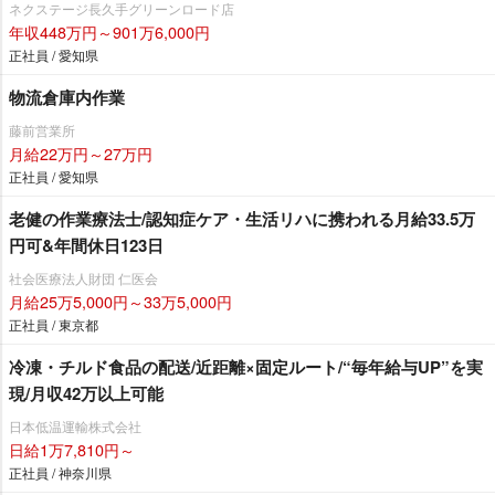
ネクステージ⾧久手グリーンロード店
年収448万円～901万6,000円
正社員 / 愛知県
物流倉庫内作業
藤前営業所
月給22万円～27万円
正社員 / 愛知県
老健の作業療法士/認知症ケア・生活リハに携われる月給33.5万
円可&年間休日123日
社会医療法人財団 仁医会
月給25万5,000円～33万5,000円
正社員 / 東京都
冷凍・チルド食品の配送/近距離×固定ルート/“毎年給与UP”を実
現/月収42万以上可能
日本低温運輸株式会社
日給1万7,810円～
正社員 / 神奈川県