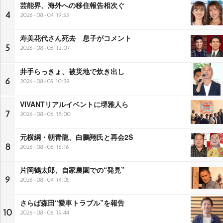
芸能界、海外への移住報告相次ぐ
4
2026-08-04 19:53
寿美花代さん死去 息子がコメント
5
2026-08-06 12:07
井手らっきょ、被災地で炊き出し
6
2026-08-05 10:39
VIVANTリアルイベントに堺雅人ら
7
2026-08-06 18:00
元横綱・朝青龍、白鵬翔氏と再会2S
8
2026-08-06 16:16
片岡鶴太郎、自家農園での“発見”
9
2026-08-04 14:05
さらば森田“愛車トラブル”を報告
10
2026-08-06 15:44