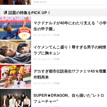
2026-06-04
話題の特集をPICK UP！
マクドナルドが40年にわたり支える「小学
生の甲子園」
オリコンタイアップ特集
イケメンてんこ盛り！尊すぎる男子の純情
ラブに胸キュン
オリコンタイアップ特集
デカすぎ都市伝説発生!?ファミマ45％増量
作戦再来
オリコンタイアップ特集
SUPER★DRAGON、自ら描いた”レトロ
フューチャー”