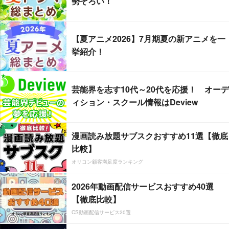
勢ぞろい！
【夏アニメ2026】7月期夏の新アニメを一
挙紹介！
芸能界を志す10代～20代を応援！ オーデ
ィション・スクール情報はDeview
漫画読み放題サブスクおすすめ11選【徹底
比較】
オリコン顧客満足度ランキング
2026年動画配信サービスおすすめ40選
【徹底比較】
CS動画配信サービス20選