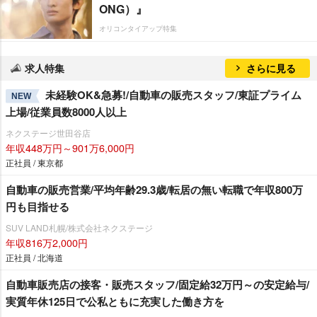
ONG）』
オリコンタイアップ特集
求人特集
さらに見る
未経験OK&急募!/自動車の販売スタッフ/東証プライム
NEW
上場/従業員数8000人以上
ネクステージ世田谷店
年収448万円～901万6,000円
正社員 / 東京都
自動車の販売営業/平均年齢29.3歳/転居の無い転職で年収800万
円も目指せる
SUV LAND札幌/株式会社ネクステージ
年収816万2,000円
正社員 / 北海道
自動車販売店の接客・販売スタッフ/固定給32万円～の安定給与/
実質年休125日で公私ともに充実した働き方を