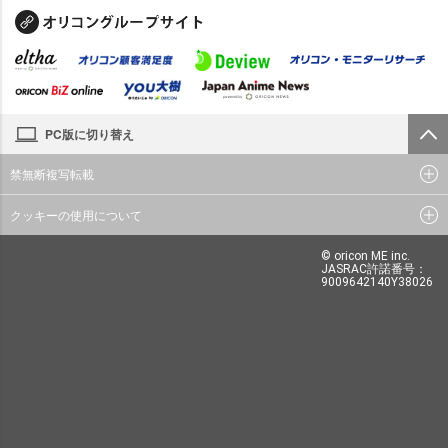
PC版に切り替え
禁無断複写転載
クッキーの使用について
© oricon ME inc.
JASRAC許諾番号：
9009642140Y38026