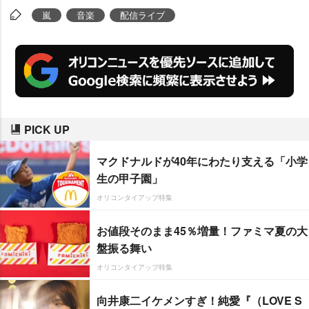
映像の配信を予定している。
嵐
音楽
配信ライブ
PICK UP
マクドナルドが40年にわたり支える「小学
生の甲子園」
オリコンタイアップ特集
お値段そのまま45％増量！ファミマ夏の大
盤振る舞い
オリコンタイアップ特集
向井康二イケメンすぎ！純愛『（LOVE S