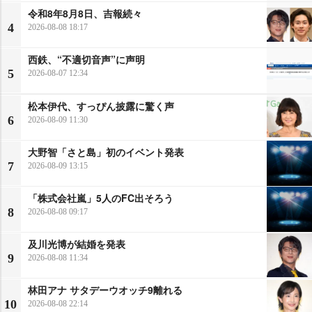
令和8年8月8日、吉報続々
4
2026-08-08 18:17
西鉄、“不適切音声”に声明
5
2026-08-07 12:34
松本伊代、すっぴん披露に驚く声
6
2026-08-09 11:30
大野智「さと島」初のイベント発表
7
2026-08-09 13:15
「株式会社嵐」5人のFC出そろう
8
2026-08-08 09:17
及川光博が結婚を発表
9
2026-08-08 11:34
林田アナ サタデーウオッチ9離れる
10
2026-08-08 22:14