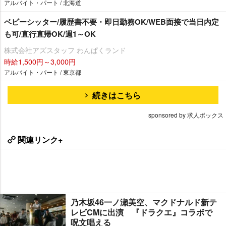
アルバイト・パート / 北海道
ベビーシッター/履歴書不要・即日勤務OK/WEB面接で当日内定
も可/直行直帰OK/週1～OK
株式会社アズスタッフ わんぱくランド
時給1,500円～3,000円
アルバイト・パート / 東京都
続きはこちら
sponsored by 求人ボックス
関連リンク+
乃木坂46一ノ瀬美空、マクドナルド新テ
レビCMに出演 『ドラクエ』コラボで
呪文唱える