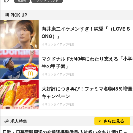
動画
マクドナルド
PICK UP
向井康二イケメンすぎ！純愛『（LOVE S
ONG）』
オリコンタイアップ特集
マクドナルドが40年にわたり支える「小学
生の甲子園」
オリコンタイアップ特集
大好評につき再び！ファミマ名物45％増量
キャンペーン
オリコンタイアップ特集
求人特集
さらに見る
日勤・日暮里駅周辺の交通誘導警備員/入社祝い金あり/週1日～