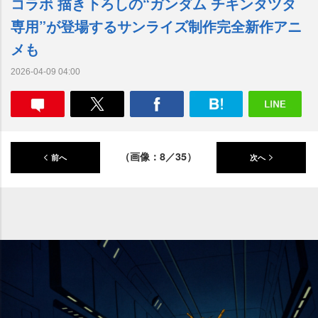
コラボ 描き下ろしの“ガンダム チキンタツタ
専用”が登場するサンライズ制作完全新作アニ
メも
2026-04-09 04:00
（画像：8／35）
前へ
次へ