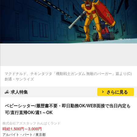
マクドナルド、チキンタツタ「機動戦士ガンダム 無敵のバーガー」篇より(C)
創通・サンライズ
求人特集
さらに見る
ベビーシッター/履歴書不要・即日勤務OK/WEB面接で当日内定も
可/直行直帰OK/週1～OK
株式会社アズスタッフ わんぱくランド
時給1,500円～3,000円
アルバイト・パート / 東京都