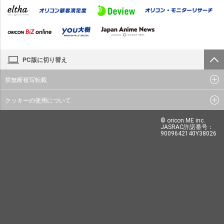
PC版に切り替え
禁無断複写転載
クッキーの使用について
© oricon ME inc.
JASRAC許諾番号：
9009642140Y38026