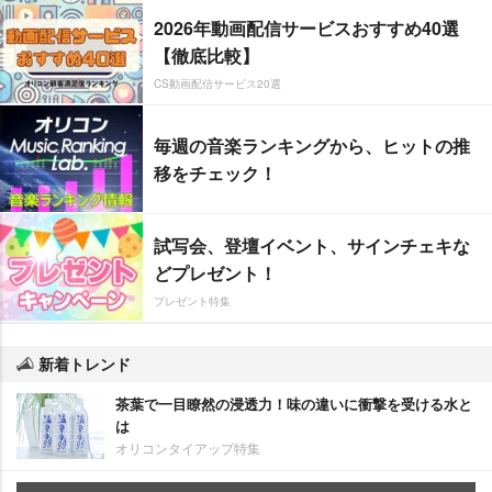
2026年動画配信サービスおすすめ40選
【徹底比較】
CS動画配信サービス20選
毎週の音楽ランキングから、ヒットの推
移をチェック！
試写会、登壇イベント、サインチェキな
どプレゼント！
プレゼント特集
新着トレンド
茶葉で一目瞭然の浸透力！味の違いに衝撃を受ける水と
は
オリコンタイアップ特集