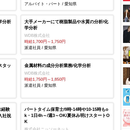
アルバイト・パート / 愛知県
学分析
大手メーカーにて樹脂製品や水質の分析/化
学分析
WDB株式会社
時給1,700円～1,750円
派遣社員 / 愛知県
スタッ
金属材料の成分分析業務/化学分析
WDB株式会社
時給1,750円～1,850円
派遣社員 / 愛知県
未経験
パートタイム保育士/9時-14時や10-15時もo
k・1日4h～/週3～OK/夏休み明けスタートO
/入社祝
K
株式会社ニッソーネット