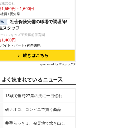
B株式会社
1,550円～1,600円
社員 / 愛知県
社会保険完備の職場で調理師/
EW
理スタッフ
ローバルキッズ子安駅前保育園
1,460円
バイト・パート / 神奈川県
続きはこちら
sponsored by 求人ボックス
15歳で当時27歳の夫に一目惚れ
研ナオコ、コンビニで買う商品
井手らっきょ、被災地で炊き出し