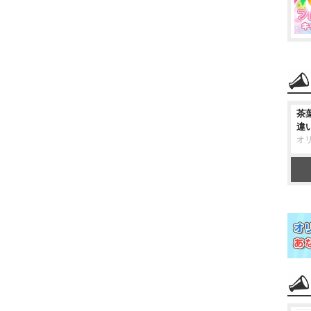
茶
違
オ