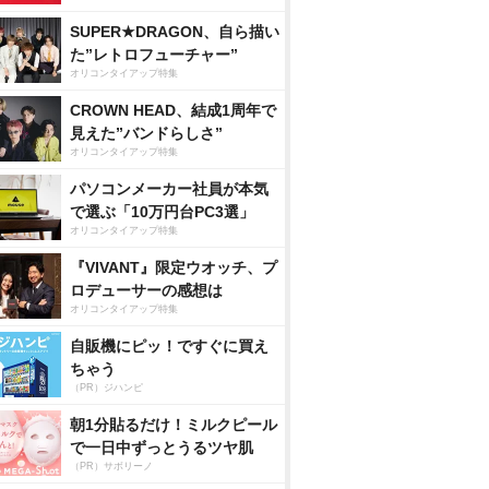
SUPER★DRAGON、自ら描い
た”レトロフューチャー”
オリコンタイアップ特集
CROWN HEAD、結成1周年で
見えた”バンドらしさ”
オリコンタイアップ特集
パソコンメーカー社員が本気
で選ぶ「10万円台PC3選」
オリコンタイアップ特集
『VIVANT』限定ウオッチ、プ
ロデューサーの感想は
オリコンタイアップ特集
自販機にピッ！ですぐに買え
ちゃう
（PR）ジハンピ
朝1分貼るだけ！ミルクピール
で一日中ずっとうるツヤ肌
（PR）サボリーノ