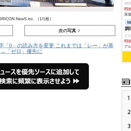
WD
時給
派遣
ORICON NewS inc. （1/1枚）
N
調
次の写真
グ
時給
字「0」の読み方を変更 これまでは「レー」が基
アル
本→「ゼロ」優先に
1
2
3