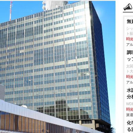
無
シ
ト
時給
アル
調
ッ
太
ト
時給
アル
水
分
WD
時給
派遣
化
る