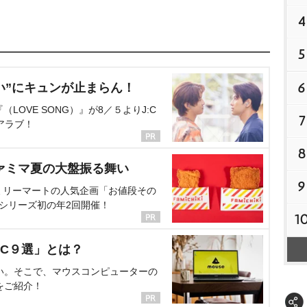
4
5
6
い”にキュンが止まらん！
OVE SONG）』が8／５よりJ:C
7
アラブ！
8
ァミマ夏の大盤振る舞い
9
ミリーマートの人気企画「お値段その
、シリーズ初の年2回開催！
1
C９選」とは？
い。そこで、マウスコンピューターの
をご紹介！