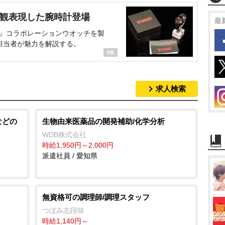
界観表現した腕時計登場
最
NT』コラボレーションウオッチを製
担当者が魅力を解説する。
求人検索
などの
生物由来医薬品の開発補助/化学分析
WDB株式会社
時給1,950円～2,000円
派遣社員 / 愛知県
無資格可の調理師/調理スタッフ
つぼみ志段味
時給1,140円～