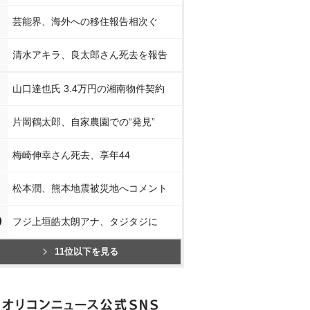
芸能界、海外への移住報告相次ぐ
清水アキラ、良太郎さん死去を報告
山口達也氏 3.4万円の湘南物件契約
片岡鶴太郎、自家農園での“発見”
梅崎伸幸さん死去、享年44
松本潤、熊本地震被災地へコメント
0
フジ上垣皓太朗アナ、タジタジに
11位以下を見る