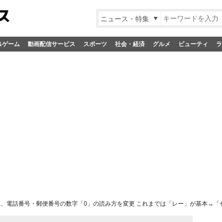
ニュース・特集
&ゲーム
動画配信サービス
スポーツ
社会・経済
グルメ
ビューティ
ラ
K、電話番号・郵便番号の数字「0」の読み方を変更 これまでは「レー」が基本→「