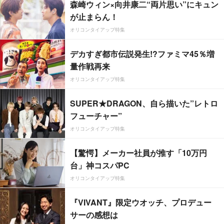
森崎ウィン×向井康二“両片思い”にキュン
が止まらん！
オリコンタイアップ特集
デカすぎ都市伝説発生!?ファミマ45％増
量作戦再来
オリコンタイアップ特集
SUPER★DRAGON、自ら描いた”レトロ
フューチャー”
オリコンタイアップ特集
【驚愕】メーカー社員が推す「10万円
台」神コスパPC
オリコンタイアップ特集
『VIVANT』限定ウオッチ、プロデュー
サーの感想は