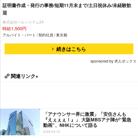
証明書作成・発行の事務/短期11月末まで/土日祝休み/未経験歓
迎
株式会社ベルシステム24
時給1,500円
アルバイト・パート / 契約社員 / 東京都
続きはこちら
sponsored by 求人ボックス
関連リンク+
「アナウンサー界に激震」「安住さんも
『えぇぇぇ！』」 大阪MBSアナ陣が“緊急
動画”、NHKについて語る
2026-04-19