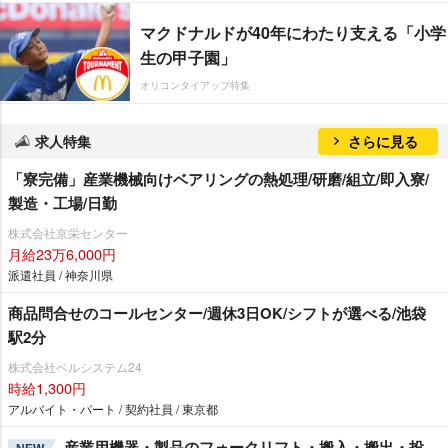
マクドナルドが40年にわたり支える「小学
生の甲子園」
オリコンタイアップ特集
求人特集
さらに見る
「寮完備」産業機械向けベアリングの熱処理/研磨/組立/即入寮/
製造・工場/日勤
株式会社京栄センター
月給23万6,000円
派遣社員 / 神奈川県
商品問合せのコールセンター/週休3日OK/シフトが選べる/池袋
駅2分
株式会社ベルシステム24
時給1,300円
アルバイト・パート / 契約社員 / 東京都
産業用機器・製品のフォークリフト・搬入・搬出・投