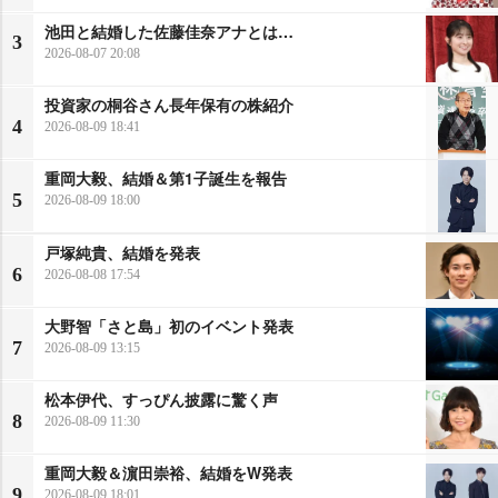
池田と結婚した佐藤佳奈アナとは…
3
2026-08-07 20:08
投資家の桐谷さん長年保有の株紹介
4
2026-08-09 18:41
重岡大毅、結婚＆第1子誕生を報告
5
2026-08-09 18:00
戸塚純貴、結婚を発表
6
2026-08-08 17:54
大野智「さと島」初のイベント発表
7
2026-08-09 13:15
松本伊代、すっぴん披露に驚く声
8
2026-08-09 11:30
重岡大毅＆濵田崇裕、結婚をW発表
9
2026-08-09 18:01