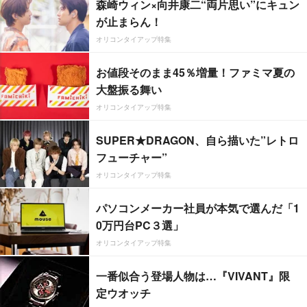
森崎ウィン×向井康二“両片思い”にキュン
が止まらん！
オリコンタイアップ特集
お値段そのまま45％増量！ファミマ夏の
大盤振る舞い
オリコンタイアップ特集
SUPER★DRAGON、自ら描いた”レトロ
フューチャー”
オリコンタイアップ特集
パソコンメーカー社員が本気で選んだ「1
0万円台PC３選」
オリコンタイアップ特集
一番似合う登場人物は…『VIVANT』限
定ウオッチ