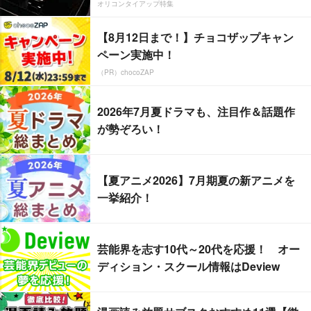
オリコンタイアップ特集
【8月12日まで！】チョコザップキャン
ペーン実施中！
（PR）chocoZAP
2026年7月夏ドラマも、注目作＆話題作
が勢ぞろい！
【夏アニメ2026】7月期夏の新アニメを
一挙紹介！
芸能界を志す10代～20代を応援！ オー
ディション・スクール情報はDeview