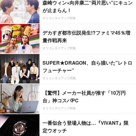
森崎ウィン×向井康二“両片思い”にキュン
が止まらん！
オリコンタイアップ特集
デカすぎ都市伝説発生!?ファミマ45％増
量作戦再来
オリコンタイアップ特集
SUPER★DRAGON、自ら描いた”レトロ
フューチャー”
オリコンタイアップ特集
【驚愕】メーカー社員が推す「10万円
台」神コスパPC
オリコンタイアップ特集
一番似合う登場人物は…『VIVANT』限
定ウオッチ