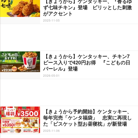
【きょうから】ケンタッキー、『香るゆ
ず七味チキン』登場 ピリッとした刺激
がアクセント
2025-11-05
【きょうから】ケンタッキー、チキン7
ピース入りで420円お得 『こどもの日
バーレル』登場
2026-05-01
【きょうから予約開始】ケンタッキー、
毎年完売「ケンタ福袋」 忠実に再現し
た「ビスケット型お昼寝枕」が新登場
2025-11-06