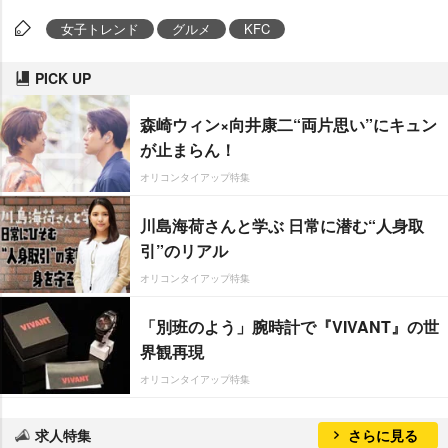
女子トレンド
グルメ
KFC
PICK UP
森崎ウィン×向井康二“両片思い”にキュン
が止まらん！
オリコンタイアップ特集
川島海荷さんと学ぶ 日常に潜む“人身取
引”のリアル
オリコンタイアップ特集
「別班のよう」腕時計で『VIVANT』の世
界観再現
オリコンタイアップ特集
求人特集
さらに見る