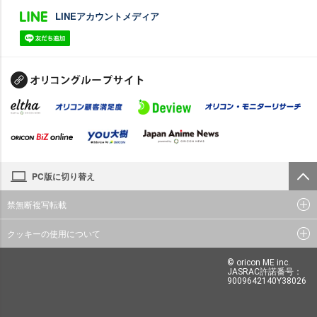
LINEアカウントメディア
PC版に切り替え
禁無断複写転載
クッキーの使用について
© oricon ME inc.
JASRAC許諾番号：
9009642140Y38026