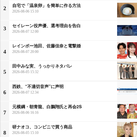
自宅で「温泉卵」を簡単に作る方法
2
2026-08-06 15:10
セイレーン役声優、選考理由を告白
3
2026-08-07 12:00
レインボー池田、佐藤佳奈と電撃婚
4
2026-08-07 20:00
田中みな実、うっかりネタバレ
5
2026-08-05 15:32
西鉄、“不適切音声”に声明
6
2026-08-07 12:34
元横綱・朝青龍、白鵬翔氏と再会2S
7
2026-08-06 16:16
研ナオコ、コンビニで買う商品
8
2026-08-05 15:10