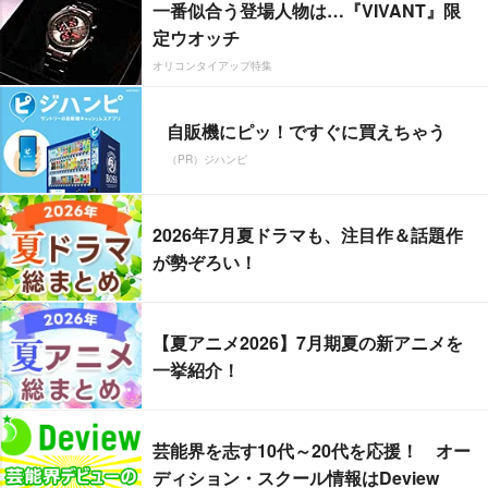
一番似合う登場人物は…『VIVANT』限
定ウオッチ
オリコンタイアップ特集
自販機にピッ！ですぐに買えちゃう
（PR）ジハンピ
2026年7月夏ドラマも、注目作＆話題作
が勢ぞろい！
【夏アニメ2026】7月期夏の新アニメを
一挙紹介！
芸能界を志す10代～20代を応援！ オー
ディション・スクール情報はDeview