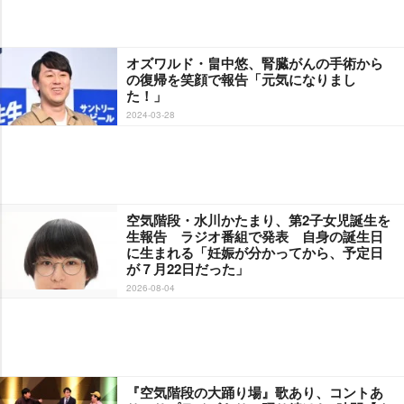
オズワルド・畠中悠、腎臓がんの手術から
の復帰を笑顔で報告「元気になりまし
た！」
2024-03-28
空気階段・水川かたまり、第2子女児誕生を
生報告 ラジオ番組で発表 自身の誕生日
に生まれる「妊娠が分かってから、予定日
が７月22日だった」
2026-08-04
『空気階段の大踊り場』歌あり、コントあ