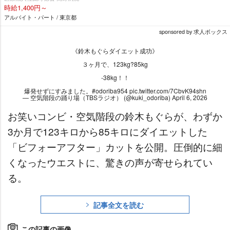
時給1,400円～
アルバイト・パート / 東京都
sponsored by 求人ボックス
《鈴木もぐらダイエット成功》
３ヶ月で、123kg?85kg
-38kg！！
爆発せずにすみました。
#odoriba954
pic.twitter.com/7CbvK94shn
— 空気階段の踊り場（TBSラジオ） (@kuki_odoriba)
April 6, 2026
お笑いコンビ・空気階段の鈴木もぐらが、わずか
3か月で123キロから85キロにダイエットした
「ビフォーアフター」カットを公開。圧倒的に細
くなったウエストに、驚きの声が寄せられてい
る。
記事全文を読む
この記事の画像