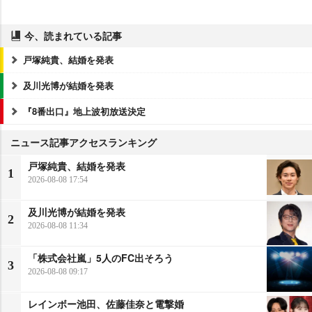
今、読まれている記事
戸塚純貴、結婚を発表
及川光博が結婚を発表
『8番出口』地上波初放送決定
ニュース記事アクセスランキング
戸塚純貴、結婚を発表
1
2026-08-08 17:54
及川光博が結婚を発表
2
2026-08-08 11:34
「株式会社嵐」5人のFC出そろう
3
2026-08-08 09:17
レインボー池田、佐藤佳奈と電撃婚