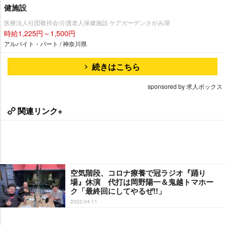
健施設
医療法人社団敬祥会/介護老人保健施設 ケアガーデンさがみ湖
時給1,225円～1,500円
アルバイト・パート / 神奈川県
続きはこちら
sponsored by 求人ボックス
関連リンク+
空気階段、コロナ療養で冠ラジオ『踊り
場』休演 代打は岡野陽一＆鬼越トマホー
ク「最終回にしてやるぜ!!」
2022-04-11