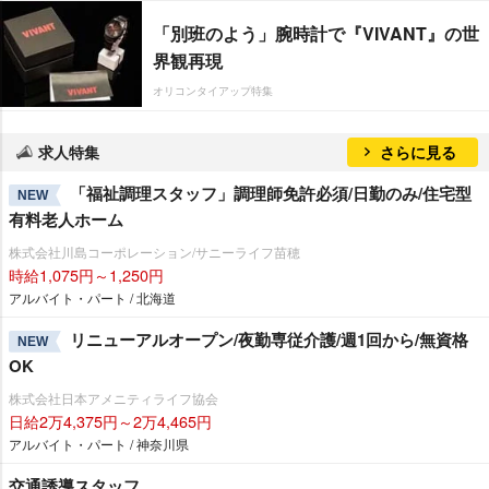
「別班のよう」腕時計で『VIVANT』の世
界観再現
オリコンタイアップ特集
求人特集
さらに見る
「福祉調理スタッフ」調理師免許必須/日勤のみ/住宅型
NEW
有料老人ホーム
株式会社川島コーポレーション/サニーライフ苗穂
時給1,075円～1,250円
アルバイト・パート / 北海道
リニューアルオープン/夜勤専従介護/週1回から/無資格
NEW
OK
株式会社日本アメニティライフ協会
日給2万4,375円～2万4,465円
アルバイト・パート / 神奈川県
交通誘導スタッフ