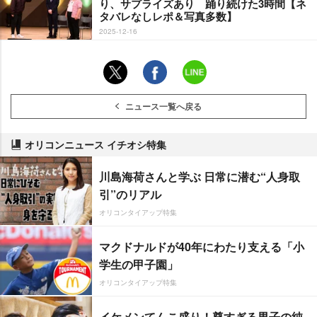
り、サプライズあり 踊り続けた3時間【ネ
タバレなしレポ＆写真多数】
2025-12-16
ニュース一覧へ戻る
オリコンニュース イチオシ特集
川島海荷さんと学ぶ 日常に潜む“人身取
引”のリアル
オリコンタイアップ特集
マクドナルドが40年にわたり支える「小
学生の甲子園」
オリコンタイアップ特集
イケメンてんこ盛り！尊すぎる男子の純