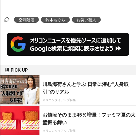
空気階段
鈴木もぐら
お笑い芸人
PICK UP
川島海荷さんと学ぶ 日常に潜む“人身取
引”のリアル
オリコンタイアップ特集
お値段そのまま45％増量！ファミマ夏の大
盤振る舞い
オリコンタイアップ特集