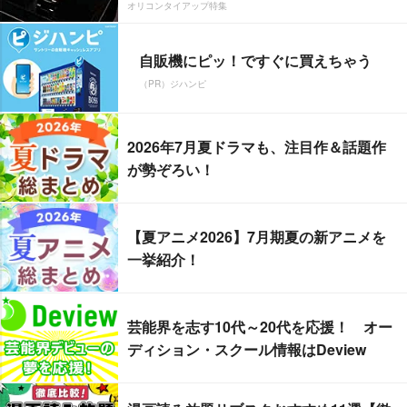
オリコンタイアップ特集
自販機にピッ！ですぐに買えちゃう
（PR）ジハンピ
2026年7月夏ドラマも、注目作＆話題作
が勢ぞろい！
【夏アニメ2026】7月期夏の新アニメを
一挙紹介！
芸能界を志す10代～20代を応援！ オー
ディション・スクール情報はDeview