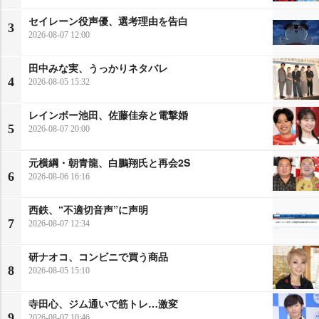
セイレーン役声優、選考理由を告白
3
2026-08-07 12:00
田中みな実、うっかりネタバレ
4
2026-08-05 15:32
レインボー池田、佐藤佳奈と電撃婚
5
2026-08-07 20:00
元横綱・朝青龍、白鵬翔氏と再会2S
6
2026-08-06 16:16
西鉄、“不適切音声”に声明
7
2026-08-07 12:34
研ナオコ、コンビニで買う商品
8
2026-08-05 15:10
寺田心、ジム通いで筋トレ…激変
9
2026-08-07 10:46