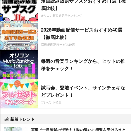
漫画読み放題サブスクおすすめ11選【徹
底比較】
オリコン顧客満足度ランキング
2026年動画配信サービスおすすめ40選
【徹底比較】
CS動画配信サービス20選
毎週の音楽ランキングから、ヒットの推
移をチェック！
試写会、登壇イベント、サインチェキな
どプレゼント！
プレゼント特集
新着トレンド
茶葉で一目瞭然の浸透力！味の違いに衝撃を受ける水と