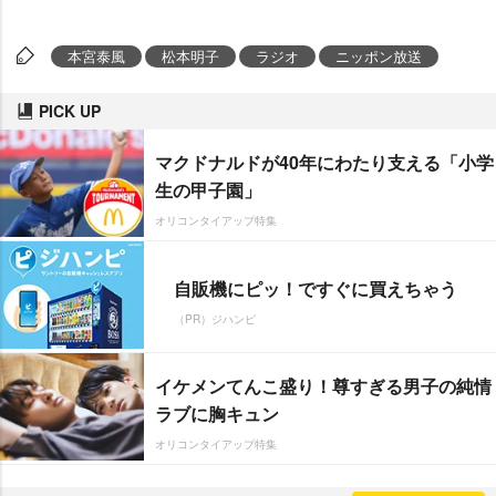
本宮泰風
松本明子
ラジオ
ニッポン放送
PICK UP
マクドナルドが40年にわたり支える「小学
生の甲子園」
オリコンタイアップ特集
自販機にピッ！ですぐに買えちゃう
（PR）ジハンピ
イケメンてんこ盛り！尊すぎる男子の純情
ラブに胸キュン
オリコンタイアップ特集