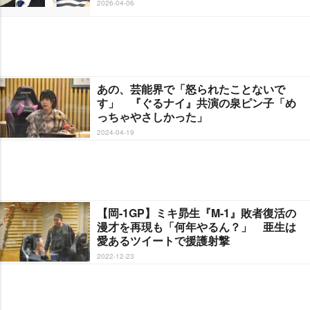
2026-04-06
あの、芸能界で「怒られたことないで
す」 『ぐるナイ』共演の泉ピン子「め
っちゃやさしかった」
2024-04-19
【岡-1GP】ミキ昴生『M-1』敗者復活の
漫才を再現も「何年やるん？」 亜生は
愛あるツイートで援護射撃
2022-12-23