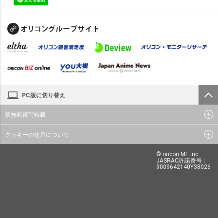
PC版に切り替え
禁無断複写転載
クッキーの使用について
© oricon ME inc.
JASRAC許諾番号：
9009642140Y38026