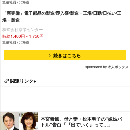
派遣社員 / 北海道
「寮完備」電子部品の製造/即入寮/製造・工場/日勤/日払い/工
場・製造
株式会社京栄センター
時給1,400円～1,750円
派遣社員 / 北海道
続きはこちら
sponsored by 求人ボックス
関連リンク+
本宮泰風、母と妻・松本明子の“嫁姑バ
トル”告白「『出ていく』って…」