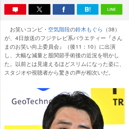
お笑いコンビ・
空気階段
の
鈴木もぐら
（38）
が、4日放送のフジテレビ系バラエティー『さん
まのお笑い向上委員会』（後11：10）に出演
し、大幅な減量と股関節手術後の近況を明かし
た。以前とは見違えるほどスリムになった姿に、
スタジオや視聴者から驚きの声が相次いだ。