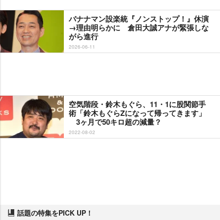
バナナマン設楽統『ノンストップ！』休演
→理由明らかに 倉田大誠アナが緊張しな
がら進行
2026-06-11
空気階段・鈴木もぐら、11・1に股関節手
術「鈴木もぐらZになって帰ってきます」
3ヶ月で50キロ超の減量？
2022-08-02
話題の特集をPICK UP！