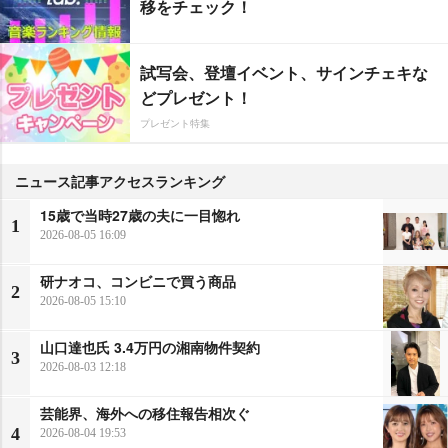
移をチェック！
試写会、登壇イベント、サインチェキな
どプレゼント！
プレゼント特集
ニュース記事アクセスランキング
15歳で当時27歳の夫に一目惚れ
1
2026-08-05 16:09
研ナオコ、コンビニで買う商品
2
2026-08-05 15:10
山口達也氏 3.4万円の湘南物件契約
3
2026-08-03 12:18
芸能界、海外への移住報告相次ぐ
4
2026-08-04 19:53