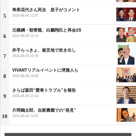
寿美花代さん死去 息子がコメント
5
2026-08-06 12:07
元横綱・朝青龍、白鵬翔氏と再会2S
6
2026-08-06 16:16
井手らっきょ、被災地で炊き出し
7
2026-08-05 10:39
VIVANTリアルイベントに堺雅人ら
8
2026-08-06 18:00
さらば森田“愛車トラブル”を報告
9
2026-08-06 15:44
片岡鶴太郎、自家農園での“発見”
10
2026-08-04 14:05