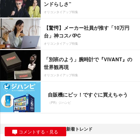
ンドらしさ”
オリコンタイアップ特集
【驚愕】メーカー社員が推す「10万円
台」神コスパPC
オリコンタイアップ特集
「別班のよう」腕時計で『VIVANT』の
世界観再現
オリコンタイアップ特集
自販機にピッ！ですぐに買えちゃう
（PR）ジハンピ
新着トレンド
コメントする・見る