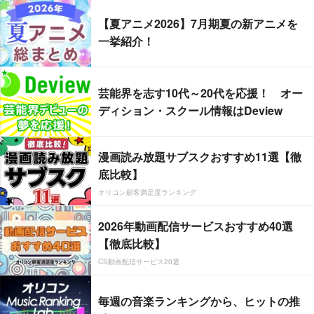
【夏アニメ2026】7月期夏の新アニメを
一挙紹介！
芸能界を志す10代～20代を応援！ オー
ディション・スクール情報はDeview
漫画読み放題サブスクおすすめ11選【徹
底比較】
オリコン顧客満足度ランキング
2026年動画配信サービスおすすめ40選
【徹底比較】
CS動画配信サービス20選
毎週の音楽ランキングから、ヒットの推