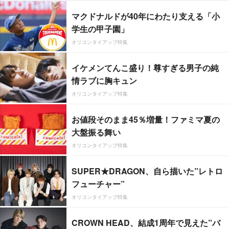
マクドナルドが40年にわたり支える「小
学生の甲子園」
オリコンタイアップ特集
イケメンてんこ盛り！尊すぎる男子の純
情ラブに胸キュン
オリコンタイアップ特集
お値段そのまま45％増量！ファミマ夏の
大盤振る舞い
オリコンタイアップ特集
SUPER★DRAGON、自ら描いた”レトロ
フューチャー”
オリコンタイアップ特集
CROWN HEAD、結成1周年で見えた”バ