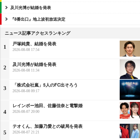
及川光博が結婚を発表
『8番出口』地上波初放送決定
ニュース記事アクセスランキング
戸塚純貴、結婚を発表
1
2026-08-08 17:54
及川光博が結婚を発表
2
2026-08-08 11:34
「株式会社嵐」5人のFC出そろう
3
2026-08-08 09:17
レインボー池田、佐藤佳奈と電撃婚
4
2026-08-07 20:00
テオくん、加藤乃愛との破局を発表
5
2026-08-07 21:21