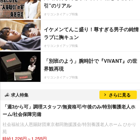
引”のリアル
オリコンタイアップ特集
イケメンてんこ盛り！尊すぎる男子の純情
ラブに胸キュン
オリコンタイアップ特集
「別班のよう」腕時計で『VIVANT』の世
界観再現
オリコンタイアップ特集
求人特集
さらに見る
「週3から可」調理スタッフ/無資格可/午後のみ/特別養護老人ホ
ーム/社会保障完備
社会福祉法人恩賜財団東京都同胞援護会/特別養護老人ホーム ひかり
苑
時給1,226円～1,255円