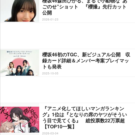
櫻坂46森田ひかる、まるで小動物な“あ
ごのせ”ショット 『櫻撮』先行カット
公開
2026-01-23
櫻坂46初のTGC、新ビジュアル公開 収
録カード詳細＆メンバー考案プレイマッ
トも発表
2025-10-05
『アニメ化してほしいマンガランキン
グ』1位は『となりの席のヤツがそうい
う目で見てくる』 総投票数22万票超
【TOP10一覧】
2026-03-04