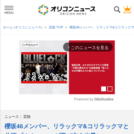
ホーム (オリコンニュース)
芸能 TOP
櫻坂46メンバー、リラックマ&コリラック
このニュースを見る
arrow_forward_ios
Powered by 
GliaStudios
M
ニュース
芸能
u
t
櫻坂46メンバー、リラックマ&コリラックマと
e