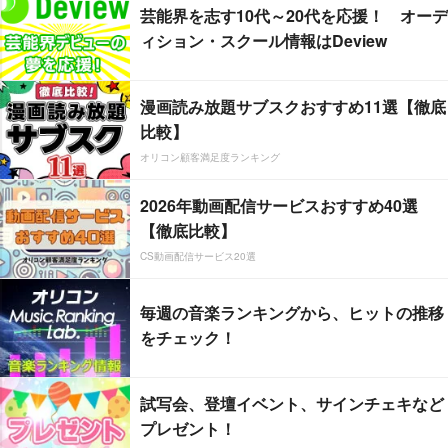
芸能界を志す10代～20代を応援！ オーデ
ィション・スクール情報はDeview
漫画読み放題サブスクおすすめ11選【徹底
比較】
オリコン顧客満足度ランキング
2026年動画配信サービスおすすめ40選
【徹底比較】
CS動画配信サービス20選
毎週の音楽ランキングから、ヒットの推移
をチェック！
試写会、登壇イベント、サインチェキなど
プレゼント！