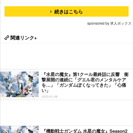
続きはこちら
sponsored by 求人ボックス
関連リンク+
『水星の魔女』第1クール最終話に反響 衝
撃展開の連続に「グエル君のメンタルケア
を…」「ガンダムぽくなってきた」「心痛
い」
2023-01-08
『機動戦士ガンダム 水星の魔女』Season2