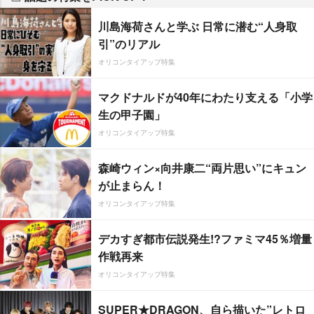
川島海荷さんと学ぶ 日常に潜む“人身取
引”のリアル
オリコンタイアップ特集
マクドナルドが40年にわたり支える「小学
生の甲子園」
オリコンタイアップ特集
森崎ウィン×向井康二“両片思い”にキュン
が止まらん！
オリコンタイアップ特集
デカすぎ都市伝説発生!?ファミマ45％増量
作戦再来
オリコンタイアップ特集
SUPER★DRAGON、自ら描いた”レトロ