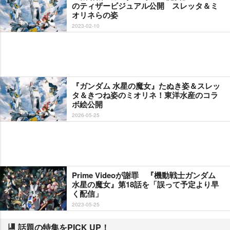
のティザービジュアル公開 スレッタ＆ミ
オリネらの姿
2023-02-10
『ガンダム 水星の魔女』たぬき姿＆スレッ
タ＆きつね姿のミオリネ！東洋水産のコラ
ボ絵公開
2026-05-25
Prime Videoが謝罪 『機動戦士ガンダム
水星の魔女』第18話を「誤って予定より早
く配信」
2023-05-25
話題の特集をPICK UP！