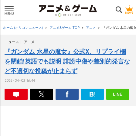
ホーム (オリコンニュース)
アニメ&ゲーム TOP
アニメ
『ガンダム 水星の魔
ニュース
アニメ
『ガンダム 水星の魔女』公式X、リプライ欄
を閉鎖!英語でも説明 誹謗中傷や差別的発言な
ど不適切な投稿が止まらず
2026-04-03 16:44