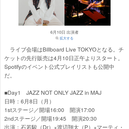
6月10日 出演者
拡大する
ライブ会場はBillboard Live TOKYOとなる。チ
ケットの先行販売は4月10日正午よりスタート。
Spotifyのイベント公式プレイリストも公開中
だ。
■Day1 JAZZ NOT ONLY JAZZ in MAJ
日時：6月8日（月）
1stステージ／開場16:00 開演17:00
2ndステージ／開場19:45 開演20:30
出演：石若駿（Dr）×渡辺翔太（P）×マーティ・