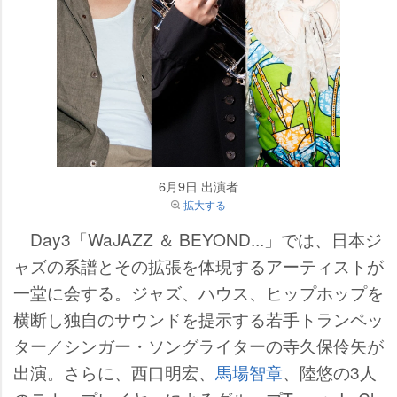
6月9日 出演者
拡大する
Day3「WaJAZZ ＆ BEYOND...」では、日本ジ
ャズの系譜とその拡張を体現するアーティストが
一堂に会する。ジャズ、ハウス、ヒップホップを
横断し独自のサウンドを提示する若手トランペッ
ター／シンガー・ソングライターの寺久保伶矢が
出演。さらに、西口明宏、
馬場智章
、陸悠の3人