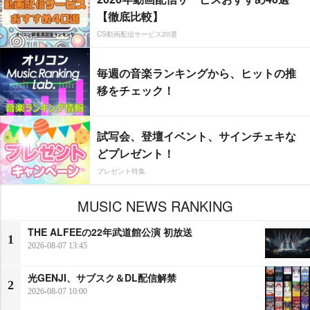
【徹底比較】
CS動画配信サービス20選
毎週の音楽ランキングから、ヒットの推
移をチェック！
試写会、登壇イベント、サインチェキな
どプレゼント！
プレゼント特集
MUSIC NEWS RANKING
THE ALFEEの22年武道館公演 初放送
1
2026-08-07 13:45
光GENJI、サブスク＆DL配信解禁
2
2026-08-07 10:00