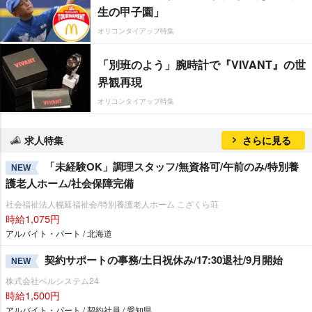
生の甲子園」
オリコンタイアップ特集
「別班のよう」腕時計で『VIVANT』の世
界観再現
オリコンタイアップ特集
求人特集
さらに見る
「未経験OK」調理スタッフ/無資格可/午前のみ/特別養
NEW
護老人ホーム/社会保障完備
社会福祉法人幌延福祉会/特別養護老人ホーム こざくら荘
時給1,075円
アルバイト・パート / 北海道
契約サポートの事務/土日祝休み/17:30退社/9月開始
NEW
株式会社ベルシステム24
時給1,500円
アルバイト・パート / 契約社員 / 愛知県