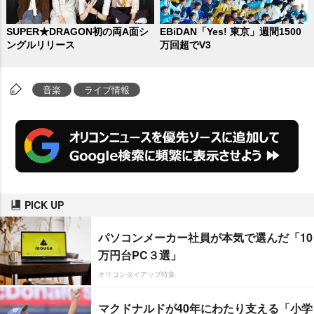
SUPER★DRAGON初の両A面シ
EBiDAN「Yes! 東京」週間1500
ングルリリース
万回超でV3
音楽
ライブ情報
PICK UP
パソコンメーカー社員が本気で選んだ「10
万円台PC３選」
オリコンタイアップ特集
マクドナルドが40年にわたり支える「小学