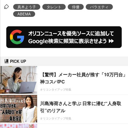
真木よう子
タレント
俳優
バラエティ
ABEMA
PICK UP
【驚愕】メーカー社員が推す「10万円台」
神コスパPC
オリコンタイアップ特集
川島海荷さんと学ぶ 日常に潜む“人身取
引”のリアル
オリコンタイアップ特集