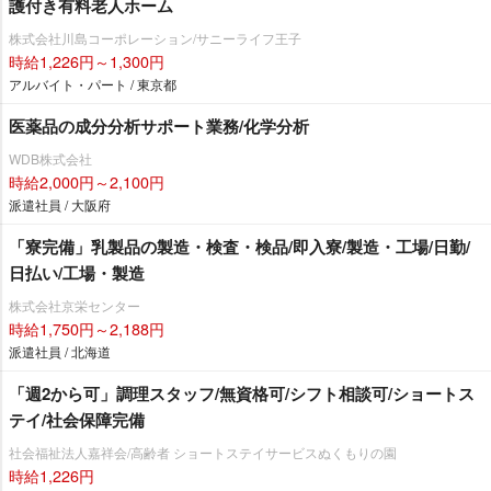
護付き有料老人ホーム
株式会社川島コーポレーション/サニーライフ王子
時給1,226円～1,300円
アルバイト・パート / 東京都
医薬品の成分分析サポート業務/化学分析
WDB株式会社
時給2,000円～2,100円
派遣社員 / 大阪府
「寮完備」乳製品の製造・検査・検品/即入寮/製造・工場/日勤/
日払い/工場・製造
株式会社京栄センター
時給1,750円～2,188円
派遣社員 / 北海道
「週2から可」調理スタッフ/無資格可/シフト相談可/ショートス
テイ/社会保障完備
社会福祉法人嘉祥会/高齢者 ショートステイサービスぬくもりの園
時給1,226円