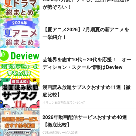
が勢ぞろい！
【夏アニメ2026】7月期夏の新アニメを
一挙紹介！
芸能界を志す10代～20代を応援！ オー
ディション・スクール情報はDeview
漫画読み放題サブスクおすすめ11選【徹
底比較】
オリコン顧客満足度ランキング
2026年動画配信サービスおすすめ40選
【徹底比較】
CS動画配信サービス20選