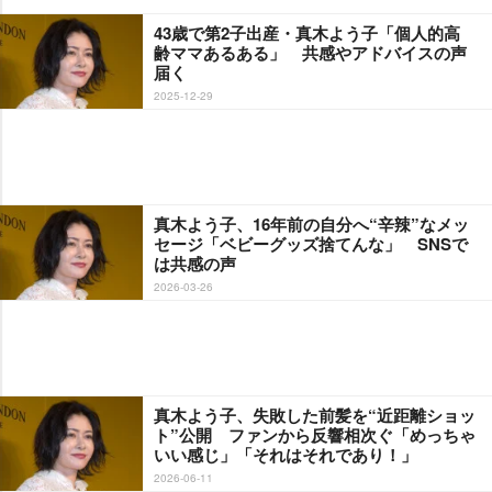
43歳で第2子出産・真木よう子「個人的高
齢ママあるある」 共感やアドバイスの声
届く
2025-12-29
真木よう子、16年前の自分へ“辛辣”なメッ
セージ「ベビーグッズ捨てんな」 SNSで
は共感の声
2026-03-26
真木よう子、失敗した前髪を“近距離ショッ
ト”公開 ファンから反響相次ぐ「めっちゃ
いい感じ」「それはそれであり！」
2026-06-11