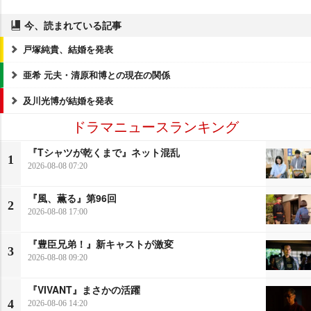
今、読まれている記事
戸塚純貴、結婚を発表
亜希 元夫・清原和博との現在の関係
及川光博が結婚を発表
ドラマニュースランキング
『Tシャツが乾くまで』ネット混乱
1
2026-08-08 07:20
『風、薫る』第96回
2
2026-08-08 17:00
『豊臣兄弟！』新キャストが激変
3
2026-08-08 09:20
『VIVANT』まさかの活躍
4
2026-08-06 14:20