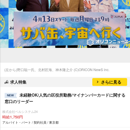
(左から)野口聡一氏、北村匠海、神木隆之介 (C)ORICON NewS inc.
求人特集
さらに見る
未経験OK/人気の区役所勤務/マイナンバーカードに関する
NEW
窓口のリーダー
株式会社ベルシステム24
時給1,750円
アルバイト・パート / 契約社員 / 東京都