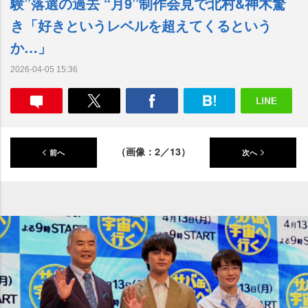
験”落選の過去 “月9”制作会見で北村&神木驚
き「好きというレベルを超えてくるという
か…」
2026-04-05 15:36
（画像：2／13）
前へ
次へ