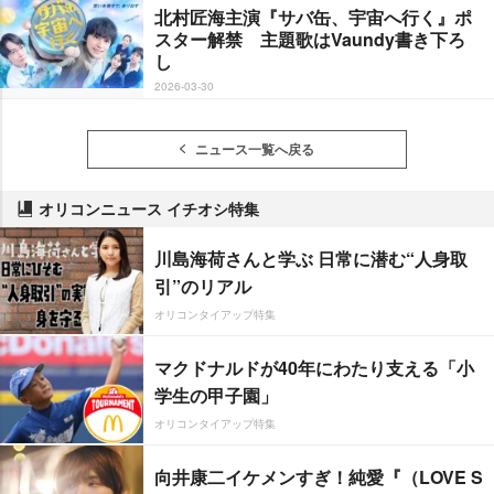
北村匠海主演『サバ缶、宇宙へ行く』ポ
スター解禁 主題歌はVaundy書き下ろ
し
2026-03-30
ニュース一覧へ戻る
オリコンニュース イチオシ特集
川島海荷さんと学ぶ 日常に潜む“人身取
引”のリアル
オリコンタイアップ特集
マクドナルドが40年にわたり支える「小
学生の甲子園」
オリコンタイアップ特集
向井康二イケメンすぎ！純愛『（LOVE S