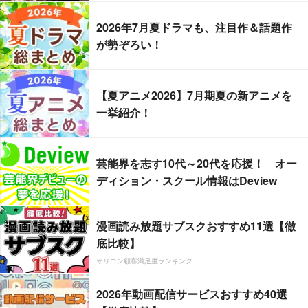
2026年7月夏ドラマも、注目作＆話題作
が勢ぞろい！
【夏アニメ2026】7月期夏の新アニメを
一挙紹介！
芸能界を志す10代～20代を応援！ オー
ディション・スクール情報はDeview
漫画読み放題サブスクおすすめ11選【徹
底比較】
オリコン顧客満足度ランキング
2026年動画配信サービスおすすめ40選