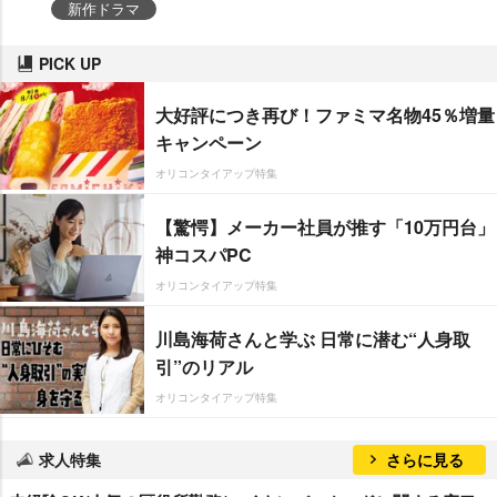
新作ドラマ
PICK UP
大好評につき再び！ファミマ名物45％増量
キャンペーン
オリコンタイアップ特集
【驚愕】メーカー社員が推す「10万円台」
神コスパPC
オリコンタイアップ特集
川島海荷さんと学ぶ 日常に潜む“人身取
引”のリアル
オリコンタイアップ特集
求人特集
さらに見る