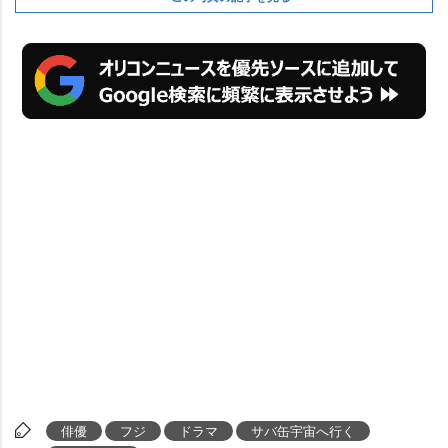
俳優
フジ
ドラマ
サバ缶宇宙へ行く