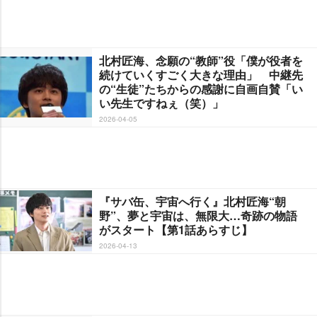
北村匠海、念願の“教師”役「僕が役者を
続けていくすごく大きな理由」 中継先
の“生徒”たちからの感謝に自画自賛「い
い先生ですねぇ（笑）」
2026-04-05
『サバ缶、宇宙へ行く』北村匠海“朝
野”、夢と宇宙は、無限大…奇跡の物語
がスタート【第1話あらすじ】
2026-04-13