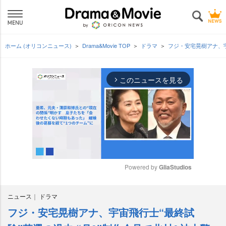
ホーム (オリコンニュース)
Drama&Movie TOP
ドラマ
フジ・安宅晃樹アナ、宇
このニュースを見る
arrow_forward_ios
Powered by 
GliaStudios
M
ニュース
ドラマ
u
t
フジ・安宅晃樹アナ、宇宙飛行士“最終試
e