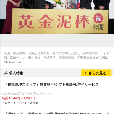
映画『黄金泥棒』公開記念舞台あいさつに登壇した(左から)中村祐美子、石川
恋、森崎ウィン、田中麗奈、宮崎美子、阿諏訪泰義、萱野孝幸監督 (C)ORIC
ON NewS inc.
求人特集
さらに見る
「福祉調理スタッフ」無資格可/シフト相談可/デイサービス
社会福祉法人アゼリヤ会/美山デイホーム
時給1,244円～1,260円
アルバイト・パート / 東京都