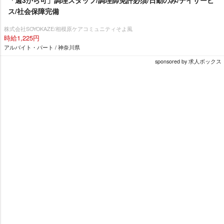
「週3から可」調理スタッフ/調理師免許必須/日勤のみ/デイサービ
ス/社会保障完備
株式会社SOYOKAZE/相模原ケアコミュニティそよ風
時給1,225円
アルバイト・パート / 神奈川県
sponsored by 求人ボックス