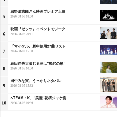
忌野清志郎さん映画プレミア上映
5
2026-08-06 18:00
映画『ゼッツ』イベントでジーク
6
2026-08-07 20:41
『マイケル』劇中使用27曲リスト
7
2026-08-07 15:00
細田佳央太演じる涼は“現代の彰”
8
2026-08-05 10:00
田中みな実、うっかりネタバレ
9
2026-08-05 15:32
&TEAM・K、“美麗”花柄ジャケ姿
10
2026-08-07 19:36