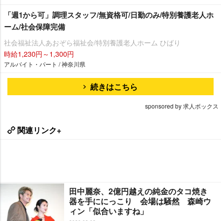
「週1から可」調理スタッフ/無資格可/日勤のみ/特別養護老人ホ
ーム/社会保障完備
社会福祉法人あおぞら福祉会/特別養護老人ホーム ひばり
時給1,230円～1,300円
アルバイト・パート / 神奈川県
続きはこちら
sponsored by 求人ボックス
関連リンク+
田中麗奈、2億円越えの純金のタコ焼き
器を手ににっこり 会場は騒然 森崎ウ
ィン「似合いますね」