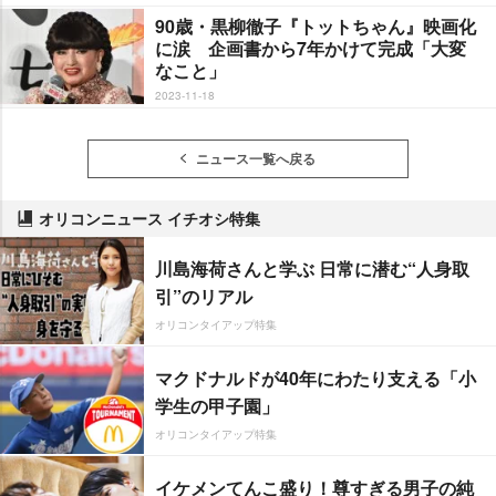
90歳・黒柳徹子『トットちゃん』映画化
に涙 企画書から7年かけて完成「大変
なこと」
2023-11-18
ニュース一覧へ戻る
オリコンニュース イチオシ特集
川島海荷さんと学ぶ 日常に潜む“人身取
引”のリアル
オリコンタイアップ特集
マクドナルドが40年にわたり支える「小
学生の甲子園」
オリコンタイアップ特集
イケメンてんこ盛り！尊すぎる男子の純