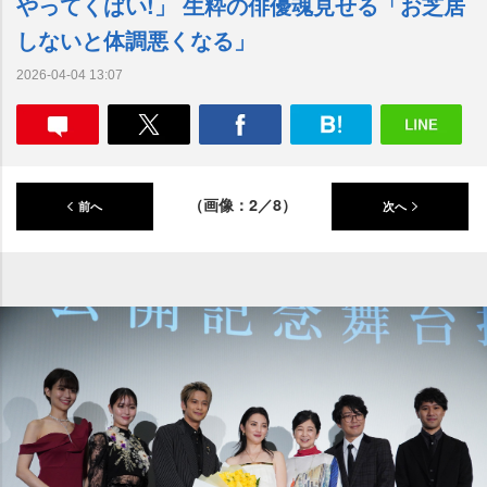
ってくばい!」 生粋の俳優魂見せる「お芝居
しないと体調悪くなる」
2026-04-04 13:07
（画像：2／8）
前へ
次へ