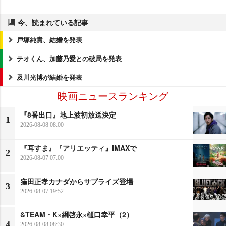
今、読まれている記事
戸塚純貴、結婚を発表
テオくん、加藤乃愛との破局を発表
及川光博が結婚を発表
映画ニュースランキング
『8番出口』地上波初放送決定
1
2026-08-08 08:00
『耳すま』『アリエッティ』IMAXで
2
2026-08-07 07:00
窪田正孝カナダからサプライズ登場
3
2026-08-07 19:52
&TEAM・K×綱啓永×樋口幸平（2）
4
2026-08-08 08:30