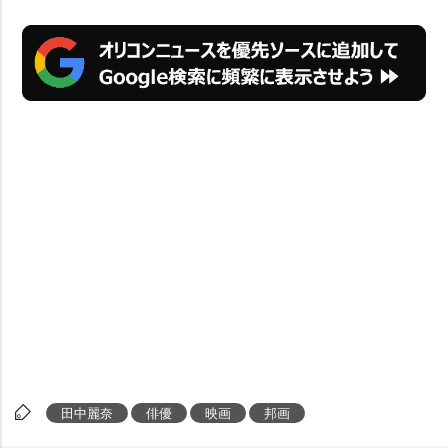
田中麗奈
俳優
映画
邦画