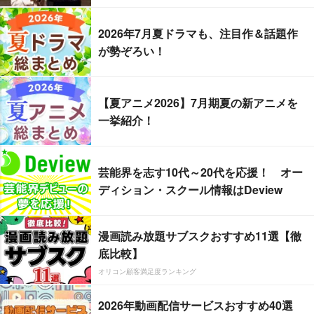
2026年7月夏ドラマも、注目作＆話題作
が勢ぞろい！
【夏アニメ2026】7月期夏の新アニメを
一挙紹介！
芸能界を志す10代～20代を応援！ オー
ディション・スクール情報はDeview
漫画読み放題サブスクおすすめ11選【徹
底比較】
オリコン顧客満足度ランキング
2026年動画配信サービスおすすめ40選