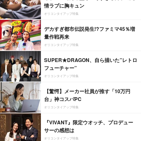
情ラブに胸キュン
オリコンタイアップ特集
デカすぎ都市伝説発生!?ファミマ45％増
量作戦再来
オリコンタイアップ特集
SUPER★DRAGON、自ら描いた”レトロ
フューチャー”
オリコンタイアップ特集
【驚愕】メーカー社員が推す「10万円
台」神コスパPC
オリコンタイアップ特集
『VIVANT』限定ウオッチ、プロデュー
サーの感想は
オリコンタイアップ特集