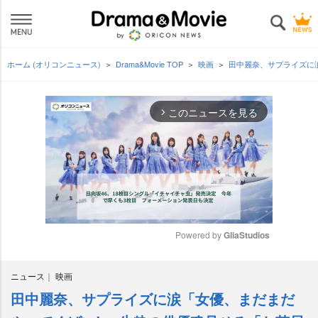
ホーム (オリコンニュース)
Drama&Movie TOP
映画
田中麗奈、サプライズに
このニュースを見る
arrow_forward_ios
Powered by 
GliaStudios
M
ニュース
映画
u
t
田中麗奈、サプライズに涙「女優、まだまだ
e