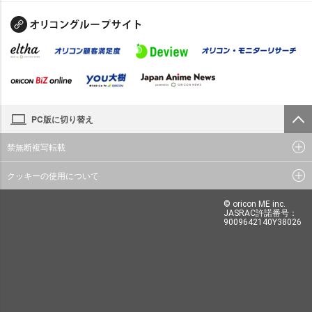
PC版に切り替え
禁無断複写転載
クッキーの使用について
© oricon ME inc.
JASRAC許諾番号：
9009642140Y38026