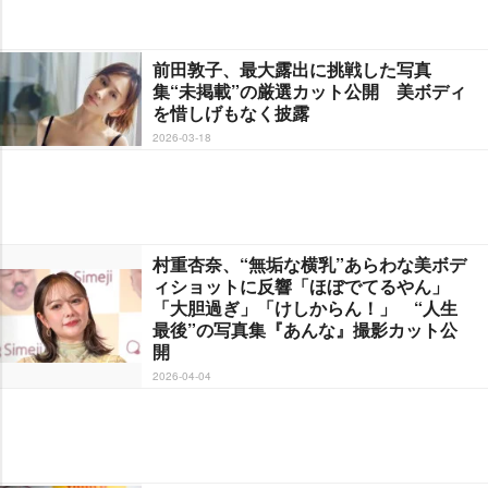
前田敦子、最大露出に挑戦した写真
集“未掲載”の厳選カット公開 美ボディ
を惜しげもなく披露
2026-03-18
村重杏奈、“無垢な横乳”あらわな美ボデ
ィショットに反響「ほぼでてるやん」
「大胆過ぎ」「けしからん！」 “人生
最後”の写真集『あんな』撮影カット公
開
2026-04-04