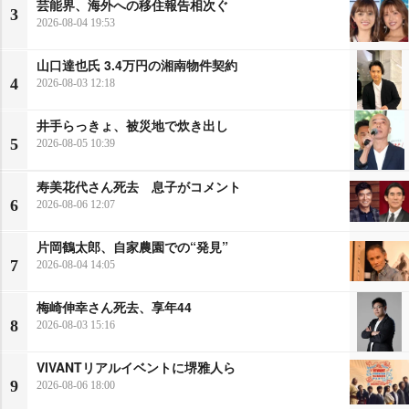
芸能界、海外への移住報告相次ぐ
3
2026-08-04 19:53
山口達也氏 3.4万円の湘南物件契約
4
2026-08-03 12:18
井手らっきょ、被災地で炊き出し
5
2026-08-05 10:39
寿美花代さん死去 息子がコメント
6
2026-08-06 12:07
片岡鶴太郎、自家農園での“発見”
7
2026-08-04 14:05
梅崎伸幸さん死去、享年44
8
2026-08-03 15:16
VIVANTリアルイベントに堺雅人ら
9
2026-08-06 18:00