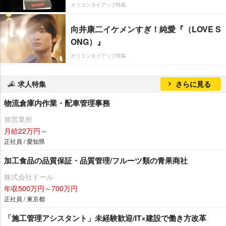
オリコンタイアップ特集
向井康二イケメンすぎ！純愛『（LOVE S
ONG）』
オリコンタイアップ特集
求人特集
さらに見る
物流倉庫内作業・配車管理事務
旭営業所
月給22万円～
正社員 / 愛知県
加工食品の品質保証・品質管理/フルーツ類の青果商社
株式会社ドール
年収500万円～700万円
正社員 / 東京都
「施工管理アシスタント」未経験歓迎/IT×建設で働き方改革