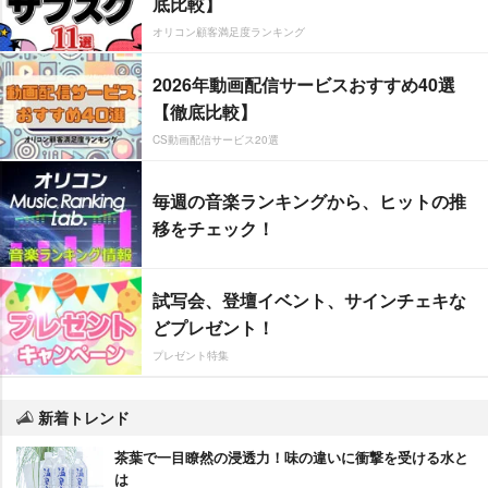
底比較】
オリコン顧客満足度ランキング
2026年動画配信サービスおすすめ40選
【徹底比較】
CS動画配信サービス20選
毎週の音楽ランキングから、ヒットの推
移をチェック！
試写会、登壇イベント、サインチェキな
どプレゼント！
プレゼント特集
新着トレンド
茶葉で一目瞭然の浸透力！味の違いに衝撃を受ける水と
は