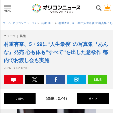
ホーム (オリコンニュース)
芸能 TOP
村重杏奈、5・29に“人生最後”の写真集『
ニュース
芸能
村重杏奈、5・29に“人生最後”の写真集『あん
な』発売 心も体も“すべて“を出した意欲作 都
内でお渡し会も実施
2026-04-02 18:00
（画像：2／4）
前へ
次へ