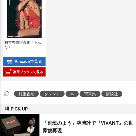
村重杏奈写真集「あん
な」
Amazonで見る
楽天ブックスで見る
村重杏奈
タレント
本
写真集
講談社
PICK UP
「別班のよう」腕時計で『VIVANT』の世
界観再現