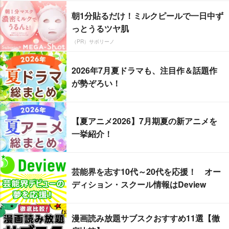
朝1分貼るだけ！ミルクピールで一日中ず
っとうるツヤ肌
（PR）サボリーノ
2026年7月夏ドラマも、注目作＆話題作
が勢ぞろい！
【夏アニメ2026】7月期夏の新アニメを
一挙紹介！
芸能界を志す10代～20代を応援！ オー
ディション・スクール情報はDeview
漫画読み放題サブスクおすすめ11選【徹