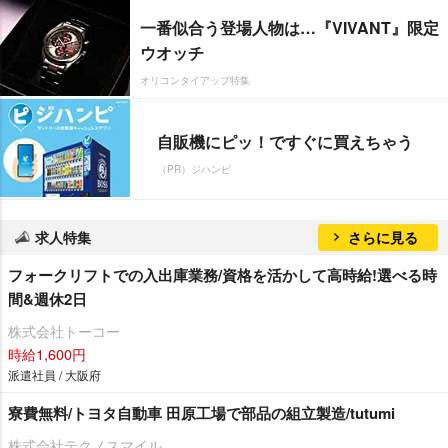
一番似合う登場人物は…『VIVANT』限定
ウオッチ
オリコンタイアップ特集
自販機にピッ！ですぐに買えちゃう
（PR）ジハンピ
求人特集
さらに見る
フォークリフトでの入出庫業務/資格を活かして高時給!選べる時
間&週休2日
株式会社トーコー
時給1,600円
派遣社員 / 大阪府
寮費無料/トヨタ自動車 田原工場で部品の組立製造/tutumi
株式会社テクノスマイル