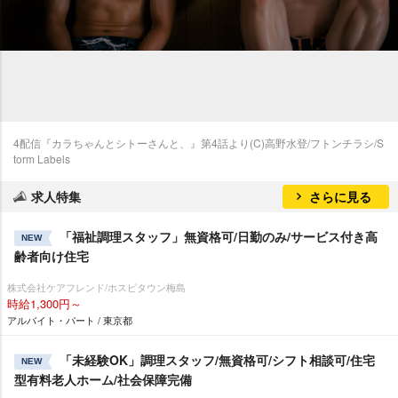
4配信『カラちゃんとシトーさんと、』第4話より(C)高野水登/フトンチラシ/S
torm Labels
求人特集
さらに見る
「福祉調理スタッフ」無資格可/日勤のみ/サービス付き高
NEW
齢者向け住宅
株式会社ケアフレンド/ホスピタウン梅島
時給1,300円～
アルバイト・パート / 東京都
「未経験OK」調理スタッフ/無資格可/シフト相談可/住宅
NEW
型有料老人ホーム/社会保障完備