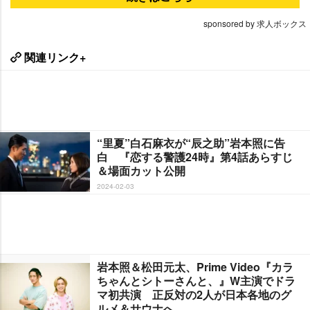
sponsored by 求人ボックス
関連リンク+
“里夏”白石麻衣が“辰之助”岩本照に告
白 『恋する警護24時』第4話あらすじ
＆場面カット公開
2024-02-03
本照＆松田元太、Prime Video『カラ
ちゃんとシトーさんと、』W主演でドラ
マ初共演 正反対の2人が日本各地のグ
ルメ＆サウナへ