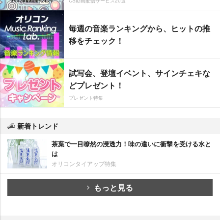
CS動画配信サービス20選
毎週の音楽ランキングから、ヒットの推
移をチェック！
試写会、登壇イベント、サインチェキな
どプレゼント！
プレゼント特集
新着トレンド
茶葉で一目瞭然の浸透力！味の違いに衝撃を受ける水と
は
オリコンタイアップ特集
もっと見る