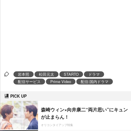
本照
松田元太
STARTO
ドラマ
配信サービス
Prime Video
配信:国内ドラマ
PICK UP
森崎ウィン×向井康二“両片思い”にキュン
が止まらん！
オリコンタイアップ特集