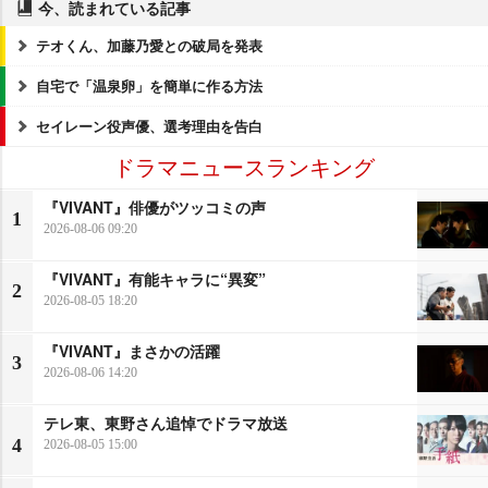
今、読まれている記事
テオくん、加藤乃愛との破局を発表
自宅で「温泉卵」を簡単に作る方法
セイレーン役声優、選考理由を告白
ドラマニュースランキング
『VIVANT』俳優がツッコミの声
1
2026-08-06 09:20
『VIVANT』有能キャラに“異変”
2
2026-08-05 18:20
『VIVANT』まさかの活躍
3
2026-08-06 14:20
テレ東、東野さん追悼でドラマ放送
4
2026-08-05 15:00