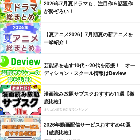
2026年7月夏ドラマも、注目作＆話題作
が勢ぞろい！
【夏アニメ2026】7月期夏の新アニメを
一挙紹介！
芸能界を志す10代～20代を応援！ オー
ディション・スクール情報はDeview
漫画読み放題サブスクおすすめ11選【徹
底比較】
オリコン顧客満足度ランキング
2026年動画配信サービスおすすめ40選
【徹底比較】