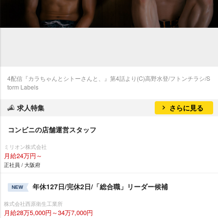
4配信『カラちゃんとシトーさんと、』第4話より(C)高野水登/フトンチラシ/S
torm Labels
求人特集
さらに見る
コンビニの店舗運営スタッフ
ミリオン株式会社
月給24万円～
正社員 / 大阪府
年休127日/完休2日/「総合職」リーダー候補
NEW
株式会社西原衛生工業所
月給28万5,000円～34万7,000円