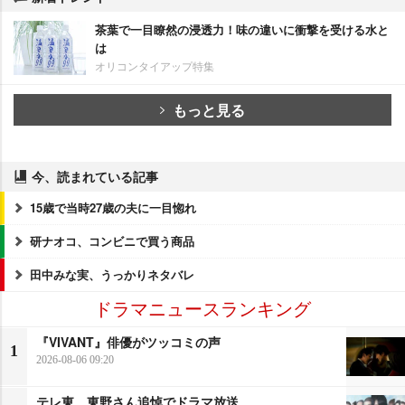
茶葉で一目瞭然の浸透力！味の違いに衝撃を受ける水と
は
オリコンタイアップ特集
もっと見る
今、読まれている記事
15歳で当時27歳の夫に一目惚れ
研ナオコ、コンビニで買う商品
田中みな実、うっかりネタバレ
ドラマニュースランキング
『VIVANT』俳優がツッコミの声
1
2026-08-06 09:20
テレ東、東野さん追悼でドラマ放送