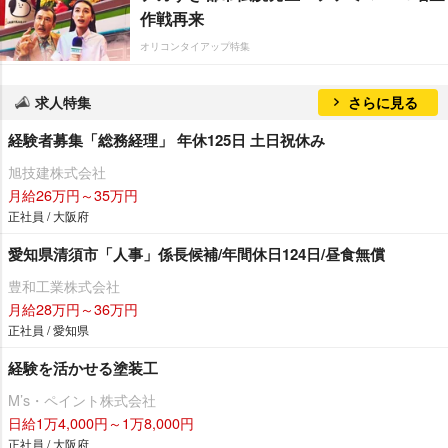
作戦再来
オリコンタイアップ特集
求人特集
さらに見る
経験者募集「総務経理」 年休125日 土日祝休み
旭技建株式会社
月給26万円～35万円
正社員 / 大阪府
愛知県清須市「人事」係長候補/年間休日124日/昼食無償
豊和工業株式会社
月給28万円～36万円
正社員 / 愛知県
経験を活かせる塗装工
M’s・ペイント株式会社
日給1万4,000円～1万8,000円
正社員 / 大阪府