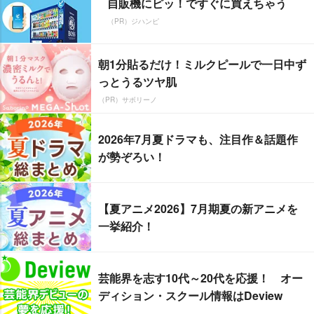
自販機にピッ！ですぐに買えちゃう
（PR）ジハンピ
朝1分貼るだけ！ミルクピールで一日中ず
っとうるツヤ肌
（PR）サボリーノ
2026年7月夏ドラマも、注目作＆話題作
が勢ぞろい！
【夏アニメ2026】7月期夏の新アニメを
一挙紹介！
芸能界を志す10代～20代を応援！ オー
ディション・スクール情報はDeview