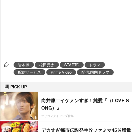
本照
松田元太
STARTO
ドラマ
配信サービス
Prime Video
配信:国内ドラマ
PICK UP
向井康二イケメンすぎ！純愛『（LOVE S
ONG）』
オリコンタイアップ特集
デカすぎ都市伝説発生!?ファミマ45％増量