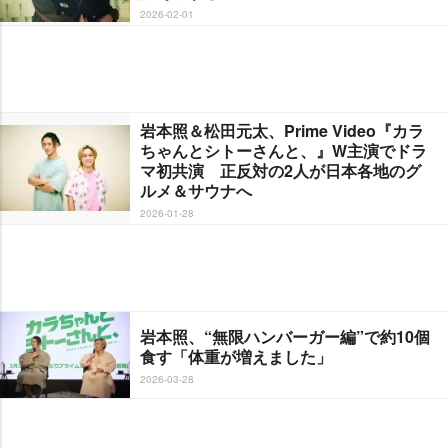
2026-02-01
本照＆松田元太、Prime Video『カラ
ちゃんとシトーさんと、』W主演でドラ
マ初共演 正反対の2人が日本各地のグ
ルメ＆サウナへ
2026-01-28
本照、“無限ハンバーガー編”で約10個
食す「体重が増えました」
2026-03-28