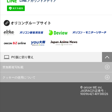
LINEアカウントメディア
PC版に切り替え
禁無断複写転載
クッキーの使用について
© oricon ME inc.
JASRAC許諾番号：
9009642140Y38026