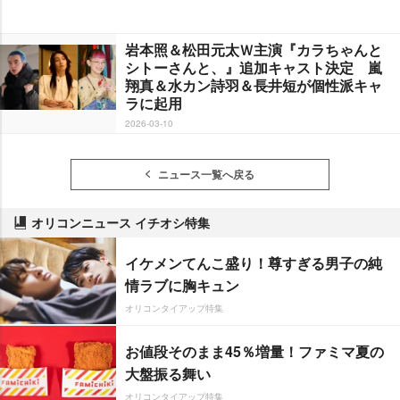
本照＆松田元太Ｗ主演『カラちゃんと
シトーさんと、』追加キャスト決定 嵐
翔真＆水カン詩羽＆長井短が個性派キャ
ラに起用
2026-03-10
ニュース一覧へ戻る
オリコンニュース イチオシ特集
イケメンてんこ盛り！尊すぎる男子の純
情ラブに胸キュン
オリコンタイアップ特集
お値段そのまま45％増量！ファミマ夏の
大盤振る舞い
オリコンタイアップ特集