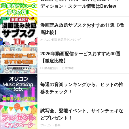
ディション・スクール情報はDeview
漫画読み放題サブスクおすすめ11選【徹
底比較】
オリコン顧客満足度ランキング
2026年動画配信サービスおすすめ40選
【徹底比較】
CS動画配信サービス20選
毎週の音楽ランキングから、ヒットの推
移をチェック！
試写会、登壇イベント、サインチェキな
どプレゼント！
プレゼント特集