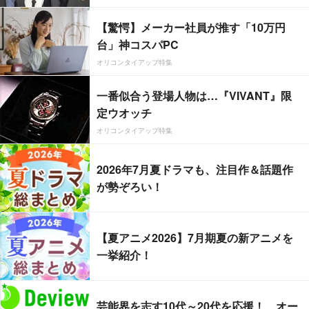
【驚愕】メーカー社員が推す「10万円
台」神コスパPC
オリコンタイアップ特集
一番似合う登場人物は…『VIVANT』限
定ウオッチ
オリコンタイアップ特集
2026年7月夏ドラマも、注目作＆話題作
が勢ぞろい！
【夏アニメ2026】7月期夏の新アニメを
一挙紹介！
芸能界を志す10代～20代を応援！ オー