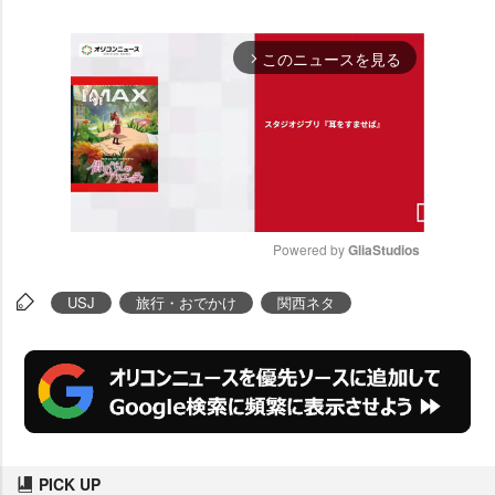
このニュースを見る
arrow_forward_ios
Powered by 
GliaStudios
M
USJ
旅行・おでかけ
関西ネタ
u
t
e
PICK UP