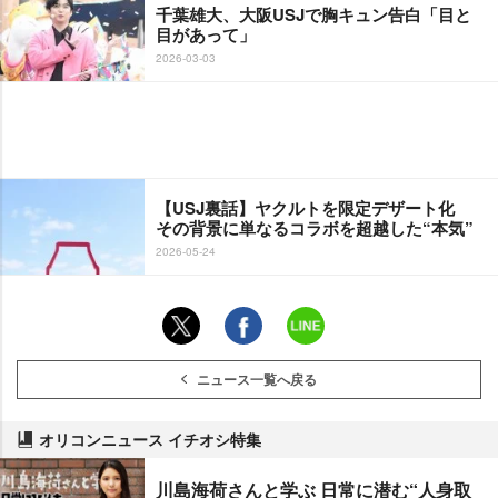
千葉雄大、大阪USJで胸キュン告白「目と
目があって」
2026-03-03
【USJ裏話】ヤクルトを限定デザート化
その背景に単なるコラボを超越した“本気”
2026-05-24
ニュース一覧へ戻る
オリコンニュース イチオシ特集
川島海荷さんと学ぶ 日常に潜む“人身取