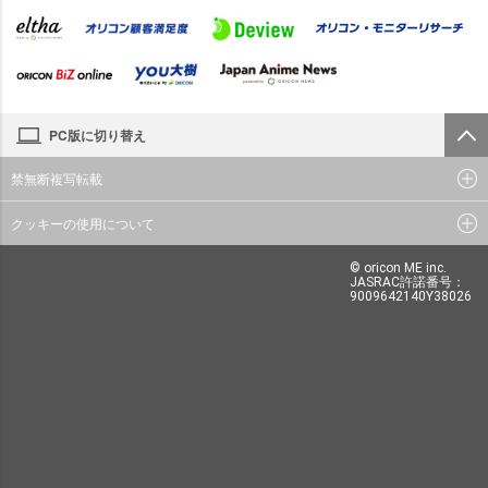
PC版に切り替え
禁無断複写転載
クッキーの使用について
© oricon ME inc.
JASRAC許諾番号：
9009642140Y38026