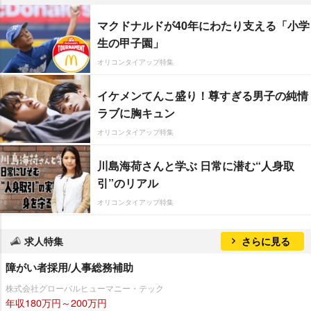
マクドナルドが40年にわたり支える「小学
生の甲子園」
オリコンタイアップ特集
イケメンてんこ盛り！尊すぎる男子の純情
ラブに胸キュン
オリコンタイアップ特集
川島海荷さんと学ぶ 日常に潜む“人身取
引”のリアル
オリコンタイアップ特集
求人特集
さらに見る
障がい者採用/人事総務補助
株式会社グローバルヒューマニー・テック
年収180万円～200万円