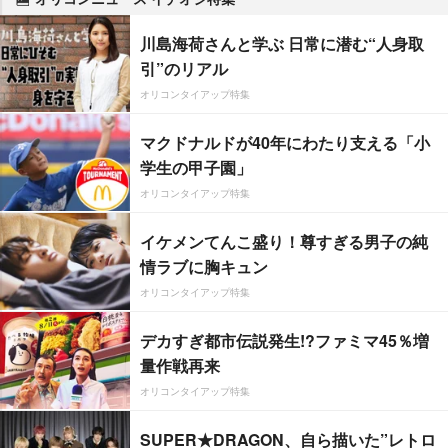
川島海荷さんと学ぶ 日常に潜む“人身取
引”のリアル
オリコンタイアップ特集
マクドナルドが40年にわたり支える「小
学生の甲子園」
オリコンタイアップ特集
イケメンてんこ盛り！尊すぎる男子の純
情ラブに胸キュン
オリコンタイアップ特集
デカすぎ都市伝説発生!?ファミマ45％増
量作戦再来
オリコンタイアップ特集
SUPER★DRAGON、自ら描いた”レトロ