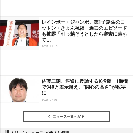
レインボー・ジャンボ、第1子誕生のコ
ットン・きょん祝福 過去のエピソード
も披露「引っ越そうとしたら審査に落ち
て…」
2025-11-10
佐藤二朗、報道に反論するX投稿 1時間
で340万表示超え、“関心の高さ”が数字
に
2026-07-03
ニュース一覧へ戻る
オリコンニュース イチオシ特集