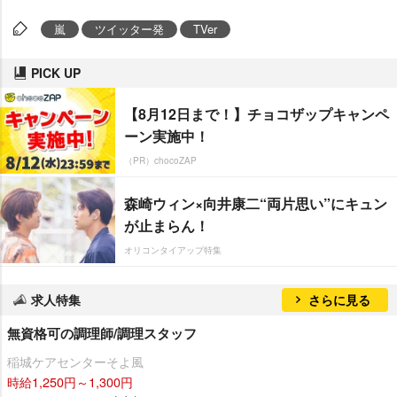
嵐
ツイッター発
TVer
PICK UP
【8月12日まで！】チョコザップキャンペ
ーン実施中！
（PR）chocoZAP
森崎ウィン×向井康二“両片思い”にキュン
が止まらん！
オリコンタイアップ特集
求人特集
さらに見る
無資格可の調理師/調理スタッフ
稲城ケアセンターそよ風
時給1,250円～1,300円