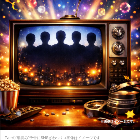
Tverの“縦読み”予告にSNSざわつく ※画像はイメージです