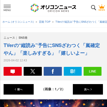
ホーム (オリコンニュース)
芸能 TOP
TVerの“縦読み”予告にSNSざわつく「
ニュース
SNS発
TVerの“縦読み”予告にSNSざわつく「嵐確定
ん」「楽しみすぎる」「嬉しいよー」
2026-04-02 12:43
（画像：1／2）
前へ
次へ