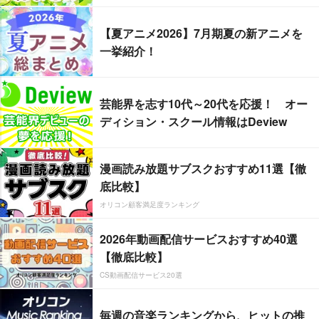
【夏アニメ2026】7月期夏の新アニメを
一挙紹介！
芸能界を志す10代～20代を応援！ オー
ディション・スクール情報はDeview
漫画読み放題サブスクおすすめ11選【徹
底比較】
オリコン顧客満足度ランキング
2026年動画配信サービスおすすめ40選
【徹底比較】
CS動画配信サービス20選
毎週の音楽ランキングから、ヒットの推