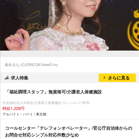
春奈るな (C)ORICON NewS inc.
求人特集
さらに見る
「福祉調理スタッフ」無資格可/介護老人保健施設
社会福祉法人共助会/介護老人保健施設 サンシルバー町田
時給1,226円
アルバイト・パート / 東京都
コールセンター「テレフォンオペレーター」/官公庁自治体からの
お問合せ対応シンプル対応件数少なめ