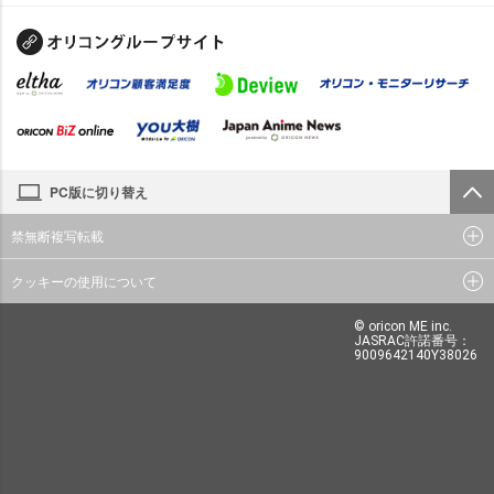
PC版に切り替え
禁無断複写転載
クッキーの使用について
© oricon ME inc.
JASRAC許諾番号：
9009642140Y38026