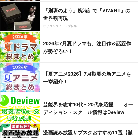
「別班のよう」腕時計で『VIVANT』の
世界観再現
オリコンタイアップ特集
2026年7月夏ドラマも、注目作＆話題作
が勢ぞろい！
【夏アニメ2026】7月期夏の新アニメを
一挙紹介！
芸能界を志す10代～20代を応援！ オー
ディション・スクール情報はDeview
漫画読み放題サブスクおすすめ11選【徹