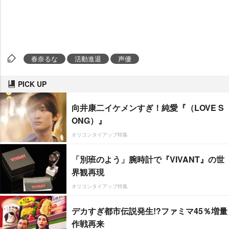
春奈るな
活動進退
声優
PICK UP
向井康二イケメンすぎ！純愛『（LOVE S
ONG）』
オリコンタイアップ特集
「別班のよう」腕時計で『VIVANT』の世
界観再現
オリコンタイアップ特集
デカすぎ都市伝説発生!?ファミマ45％増量
作戦再来