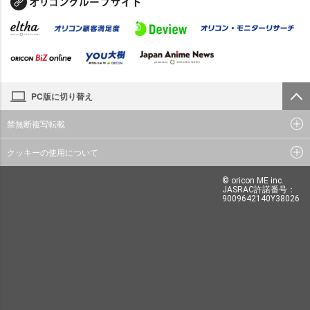
PC版に切り替え
禁無断複写転載
クッキーの使用について
© oricon ME inc.
JASRAC許諾番号：
9009642140Y38026