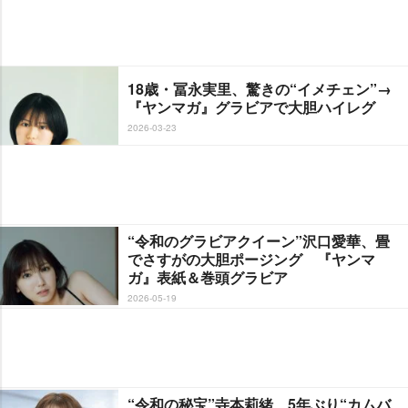
18歳・冨永実里、驚きの“イメチェン”→
『ヤンマガ』グラビアで大胆ハイレグ
2026-03-23
“令和のグラビアクイーン”沢口愛華、畳
でさすがの大胆ポージング 『ヤンマ
ガ』表紙＆巻頭グラビア
2026-05-19
“令和の秘宝”寺本莉緒、5年ぶり“カムバ