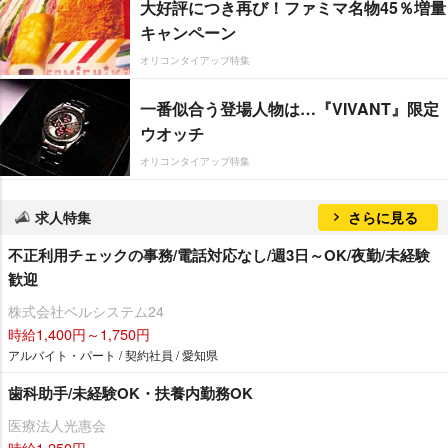
大好評につき再び！ファミマ名物45％増量
キャンペーン
オリコンタイアップ特集
一番似合う登場人物は…『VIVANT』限定
ウオッチ
オリコンタイアップ特集
求人特集
さらに見る
不正利用チェックの事務/電話対応なし/週3日～OK/夜勤/未経験
歓迎
株式会社ベルシステム24
時給1,400円～1,750円
アルバイト・パート / 契約社員 / 愛知県
歯科助手/未経験OK・扶養内勤務OK
医療法人光惠会
時給1,250円