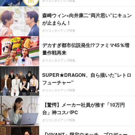
オリコンタイアップ特集
森崎ウィン×向井康二“両片思い”にキュン
が止まらん！
オリコンタイアップ特集
デカすぎ都市伝説発生!?ファミマ45％増
量作戦再来
オリコンタイアップ特集
SUPER★DRAGON、自ら描いた”レトロ
フューチャー”
オリコンタイアップ特集
【驚愕】メーカー社員が推す「10万円
台」神コスパPC
オリコンタイアップ特集
『VIVANT』限定ウオッチ、プロデュー