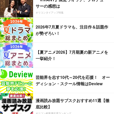
サーの感想は
オリコンタイアップ特集
2026年7月夏ドラマも、注目作＆話題作
が勢ぞろい！
【夏アニメ2026】7月期夏の新アニメを
一挙紹介！
芸能界を志す10代～20代を応援！ オー
ディション・スクール情報はDeview
漫画読み放題サブスクおすすめ11選【徹
底比較】
オリコン顧客満足度ランキング