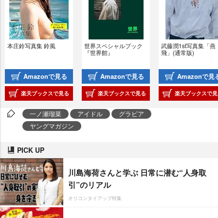
本庄鈴写真集 鈴風
世界スペシャルブック
武藤潤1st写真集「燕
『世界館』
飛」(通常版)
Amazonで見る
Amazonで見る
Amazonで見
楽天ブックスで見る
楽天ブックスで見る
楽天ブックスで見
一ノ瀬瑠菜
アイドル
グラビア
ヤングマガジン
PICK UP
川島海荷さんと学ぶ 日常に潜む“人身取
引”のリアル
オリコンタイアップ特集