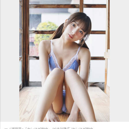
一ノ瀬瑠菜=『ヤンマガWeb』 (c)大辻隆広 /ヤンマガWeb