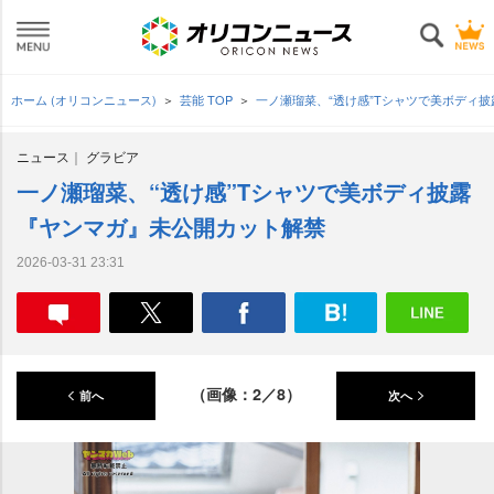
ホーム (オリコンニュース)
芸能 TOP
一ノ瀬瑠菜、“透け感”Tシャツで美ボディ
ニュース
グラビア
一ノ瀬瑠菜、“透け感”Tシャツで美ボディ披露
『ヤンマガ』未公開カット解禁
2026-03-31 23:31
（画像：2／8）
前へ
次へ