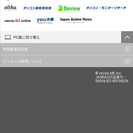
PC版に切り替え
禁無断複写転載
クッキーの使用について
© oricon ME inc.
JASRAC許諾番号：
9009642140Y38026