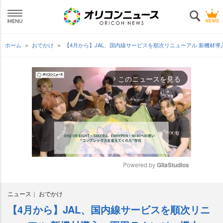
ホーム
おでかけ
【4月から】JAL、国内線サービスを順次リニューアル 新機材
このニュースを見る
arrow_forward_ios
Powered by 
GliaStudios
M
ニュース
おでかけ
u
t
【4月から】JAL、国内線サービスを順次リニ
e