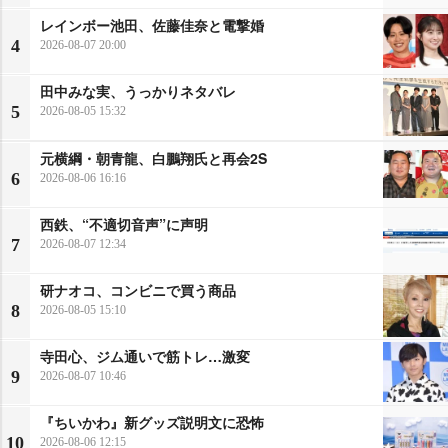
レインボー池田、佐藤佳奈と電撃婚
4
2026-08-07 20:00
田中みな実、うっかりネタバレ
5
2026-08-05 15:32
元横綱・朝青龍、白鵬翔氏と再会2S
6
2026-08-06 16:16
西鉄、“不適切音声”に声明
7
2026-08-07 12:34
研ナオコ、コンビニで買う商品
8
2026-08-05 15:10
寺田心、ジム通いで筋トレ…激変
9
2026-08-07 10:46
『ちいかわ』新グッズ説明文に恐怖
10
2026-08-06 12:15