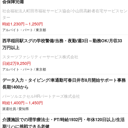
会保障完備
社会福祉法人町田市福祉サービス協会/小山田高齢者在宅サービスセン
ター
時給1,230円～1,250円
アルバイト・パート / 東京都
西早稲田駅スグの学校警備/当務・夜勤/週3日～勤務OK/月収33
万円以上
スターツファシリティーサービス株式会社
日給2万9,250円
アルバイト・パート / 東京都
データ入力・タイピング/車通勤可春日井市8月開始サポート事務
長期1400から
パーソルエクセルHRパートナーズ株式会社
時給1,400円～1,450円
派遣社員 / 愛知県
介護施設での理学療法士・PT/時給1932円・年休120日以上/生活
期リハに挑戦できる老健