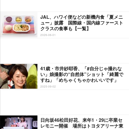
JAL、ハワイ便などの新機内食「夏メニ
ュー」披露 国際線・国内線ファースト
クラスの食事も【一覧】
2026-06-01
41歳・市井紗耶香、「#自分じゃ撮れな
い」娘撮影の“自然体”ショット「綺麗で
すね」「めちゃくちゃかわいいです」
2025-09-02
日向坂46松田好花、来年1・29に卒業セ
レモニー開催 場所はトヨタアリーナ東