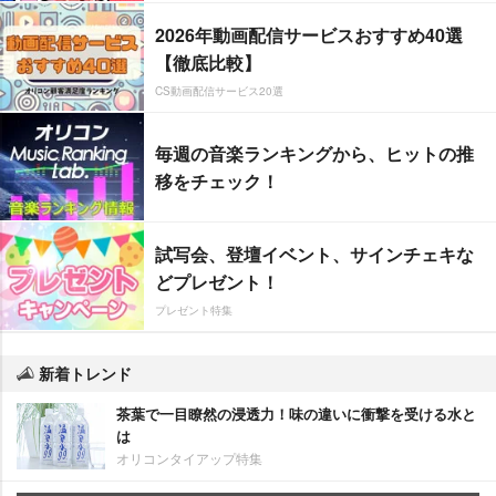
2026年動画配信サービスおすすめ40選
【徹底比較】
CS動画配信サービス20選
毎週の音楽ランキングから、ヒットの推
移をチェック！
試写会、登壇イベント、サインチェキな
どプレゼント！
プレゼント特集
新着トレンド
茶葉で一目瞭然の浸透力！味の違いに衝撃を受ける水と
は
オリコンタイアップ特集