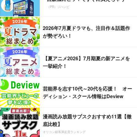
（PR）ジハンピ
2026年7月夏ドラマも、注目作＆話題作
が勢ぞろい！
【夏アニメ2026】7月期夏の新アニメを
一挙紹介！
芸能界を志す10代～20代を応援！ オー
ディション・スクール情報はDeview
漫画読み放題サブスクおすすめ11選【徹
底比較】
オリコン顧客満足度ランキング