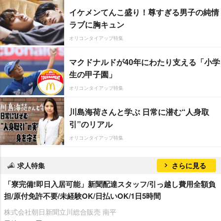
イケメンてんこ盛り！尊すぎる男子の純情
ラブに胸キュン
オリコンタイアップ特集
マクドナルドが40年にわたり支える「小学
生の甲子園」
オリコンタイアップ特集
川島海荷さんと学ぶ 日常に潜む“人身取
引”のリアル
オリコンタイアップ特集
求人特集
さらに見る
「寮完備!即日入居可能」新聞配達スタッフ/引っ越し費用全額負
担/原付免許不要/未経験OK/日払いOK/1日5時間
株式会社朝日新聞立川総合販売 南平