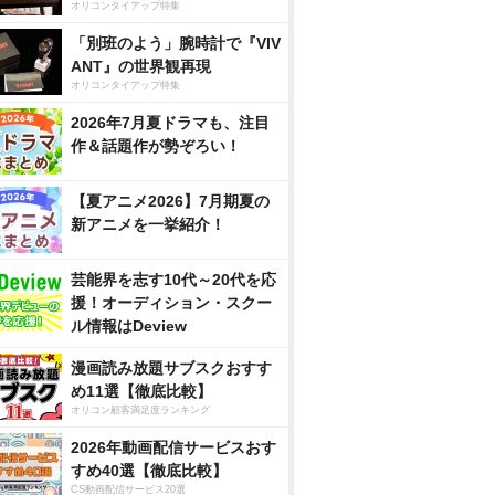
オリコンタイアップ特集
「別班のよう」腕時計で『VIV
ANT』の世界観再現
オリコンタイアップ特集
2026年7月夏ドラマも、注目
作＆話題作が勢ぞろい！
【夏アニメ2026】7月期夏の
新アニメを一挙紹介！
芸能界を志す10代～20代を応
援！オーディション・スクー
ル情報はDeview
漫画読み放題サブスクおすす
め11選【徹底比較】
オリコン顧客満足度ランキング
2026年動画配信サービスおす
すめ40選【徹底比較】
CS動画配信サービス20選