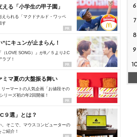
6
支える「小学生の甲子園」
与えられる「マクドナルド・ワッペ
7
指す
8
い”にキュンが止まらん！
9
OVE SONG）』が8／５よりJ:C
アラブ！
1
ァミマ夏の大盤振る舞い
ミリーマートの人気企画「お値段その
、シリーズ初の年2回開催！
C９選」とは？
い。そこで、マウスコンピューターの
をご紹介！