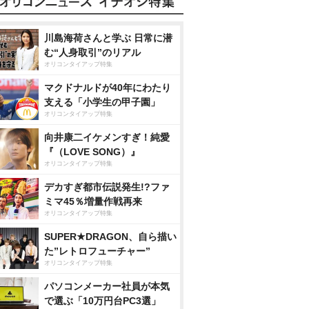
川島海荷さんと学ぶ 日常に潜
む“人身取引”のリアル
オリコンタイアップ特集
マクドナルドが40年にわたり
支える「小学生の甲子園」
オリコンタイアップ特集
向井康二イケメンすぎ！純愛
『（LOVE SONG）』
オリコンタイアップ特集
デカすぎ都市伝説発生!?ファ
ミマ45％増量作戦再来
オリコンタイアップ特集
SUPER★DRAGON、自ら描い
た”レトロフューチャー”
オリコンタイアップ特集
パソコンメーカー社員が本気
で選ぶ「10万円台PC3選」