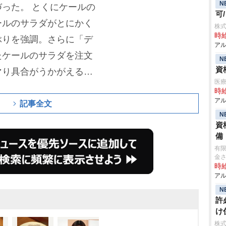
N
づった。
とくにケールの
可
ールのサラダがとにかく
株式
時給
ぶりを強調。さらに「デ
アル
たケールのサラダを注文
N
資
マり具合がうかがえるエ
医療
に対し、ファンからは
時給
アル
味しいですよね」「ケー
記事全文
N
「ハンバーグと雑穀米
資
スが良さそう」「ロイホ
備
有
識されていますね」な
金
時給
ている。
アル
N
許
け
株