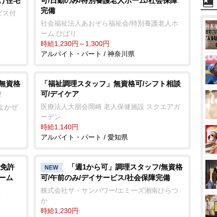
向け住宅
可/日勤のみ/特別養護老人ホーム/社会保障
完備
ビス付
社会福祉法人あおぞら福祉会/特別養護老人ホ
ーム ひばり
時給1,230円～1,300円
アルバイト・パート / 神奈川県
/無資格
「福祉調理スタッフ」無資格可/シフト相談
可/デイケア
備
医療法人大朋会岡崎 老人保健施設 スクエアガ
よかぜ
ーデン
時給1,140円
アルバイト・パート / 愛知県
免許
「週1から可」調理スタッフ/無資格
NEW
ーム
可/午前のみ/デイサービス/社会保障完備
た
株式会社ザ・サンパワー/エミーズ湘南ひらつ
か
時給1,230円