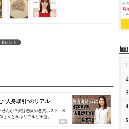
齢者
時給
アル
タレント
1
2
3
む“人身取引”のリアル
4
ませんか？実は恋愛や悪質ホスト、S
海荷さんと学ぶリアルな実態。
5