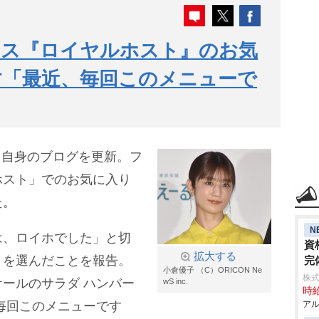
レス『ロイヤルホスト』のお気
す「最近、毎回このメニューで
8日、自身のブログを更新。フ
ホスト」でのお気に入り
た。
N
は、ロイホでした」と切
資
拡大する
トを選んだことを報告。
完
小倉優子 （C）ORICON Ne
株
ールのサラダ ハンバー
wS inc.
時給
毎回このメニューです
アル