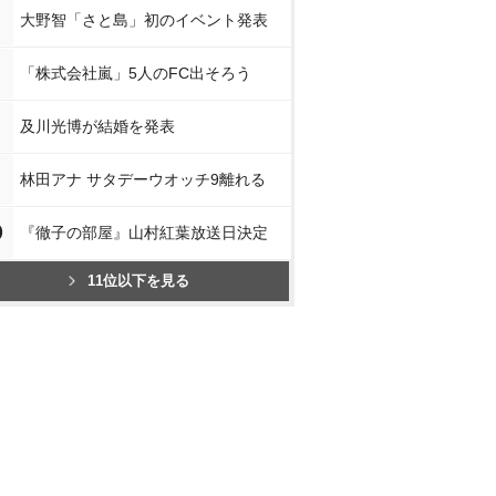
大野智「さと島」初のイベント発表
「株式会社嵐」5人のFC出そろう
及川光博が結婚を発表
林田アナ サタデーウオッチ9離れる
0
『徹子の部屋』山村紅葉放送日決定
11位以下を見る