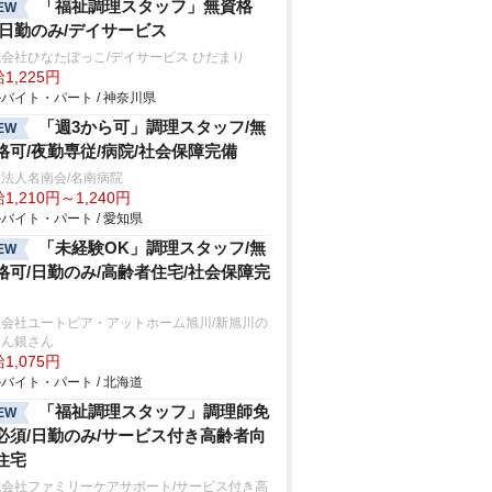
「福祉調理スタッフ」無資格
EW
/日勤のみ/デイサービス
会社ひなたぼっこ/デイサービス ひだまり
1,225円
バイト・パート / 神奈川県
「週3から可」調理スタッフ/無
EW
格可/夜勤専従/病院/社会保障完備
法人名南会/名南病院
1,210円～1,240円
バイト・パート / 愛知県
「未経験OK」調理スタッフ/無
EW
格可/日勤のみ/高齢者住宅/社会保障完
限会社ユートピア・アットホーム旭川/新旭川の
さん銀さん
1,075円
バイト・パート / 北海道
「福祉調理スタッフ」調理師免
EW
必須/日勤のみ/サービス付き高齢者向
住宅
式会社ファミリーケアサポート/サービス付き高