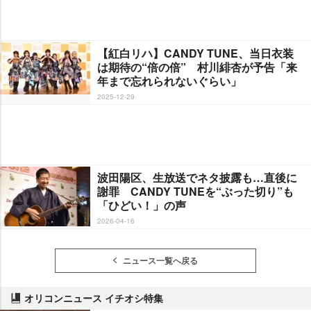
【紅白リハ】CANDY TUNE、当日衣装
は期待の“倍の倍” 村川緋杏が予告「来
年まで忘れられないぐらい」
2025-12-29
波田陽区、生放送でネタ披露も…直後に
謝罪 CANDY TUNEを“ぶった切り”も
「ひどい！」の声
2026-04-16
ニュース一覧へ戻る
オリコンニュース イチオシ特集