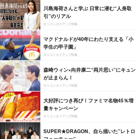
川島海荷さんと学ぶ 日常に潜む“人身取
引”のリアル
オリコンタイアップ特集
マクドナルドが40年にわたり支える「小
学生の甲子園」
オリコンタイアップ特集
森崎ウィン×向井康二“両片思い”にキュン
が止まらん！
オリコンタイアップ特集
大好評につき再び！ファミマ名物45％増
量キャンペーン
オリコンタイアップ特集
SUPER★DRAGON、自ら描いた”レトロ
フューチャー”