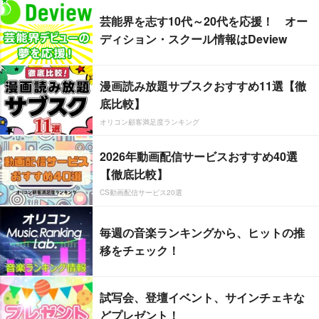
芸能界を志す10代～20代を応援！ オー
ディション・スクール情報はDeview
漫画読み放題サブスクおすすめ11選【徹
底比較】
オリコン顧客満足度ランキング
2026年動画配信サービスおすすめ40選
【徹底比較】
CS動画配信サービス20選
毎週の音楽ランキングから、ヒットの推
移をチェック！
試写会、登壇イベント、サインチェキな
どプレゼント！