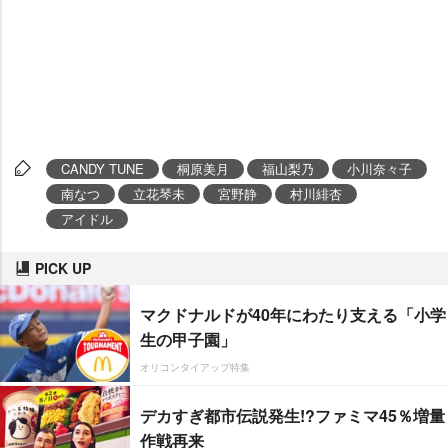
CANDY TUNE
桐原美月
福山梨乃
小川奈々子
南なつ
立花琴未
宮野静
村川緋杏
アイドル
PICK UP
マクドナルドが40年にわたり支える「小学
生の甲子園」
オリコンタイアップ特集
デカすぎ都市伝説発生!?ファミマ45％増量
作戦再来