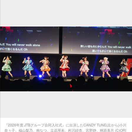
『2026年度 JTBグループ合同入社式』に出演したCANDY TUNE(左から)小川
奈々子、福山梨乃、南なつ、立花琴未、村川緋杏、宮野静、桐原美月 (C)ORI