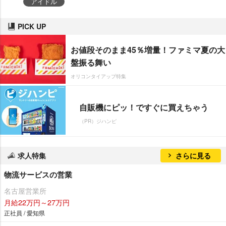
アイドル
PICK UP
お値段そのまま45％増量！ファミマ夏の大
盤振る舞い
オリコンタイアップ特集
自販機にピッ！ですぐに買えちゃう
（PR）ジハンピ
求人特集
さらに見る
物流サービスの営業
名古屋営業所
月給22万円～27万円
正社員 / 愛知県