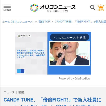
ホーム (オリコンニュース)
芸能 TOP
CANDY TUNE、「倍倍FIGHT!」で
このニュースを見る
arrow_forward_ios
Powered by 
GliaStudios
M
ニュース
芸能
u
t
CANDY TUNE、「倍倍FIGHT!」で新入社員に
e