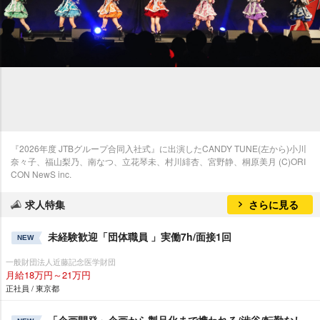
『2026年度 JTBグループ合同入社式』に出演したCANDY TUNE(左から)小川
奈々子、福山梨乃、南なつ、立花琴未、村川緋杏、宮野静、桐原美月 (C)ORI
CON NewS inc.
求人特集
さらに見る
未経験歓迎「団体職員 」実働7h/面接1回
NEW
一般財団法人近藤記念医学財団
月給18万円～21万円
正社員 / 東京都