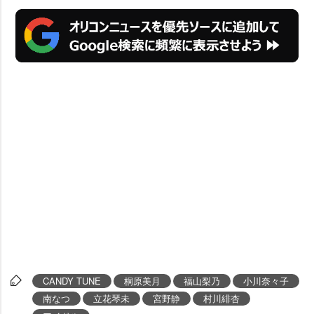
CANDY TUNE
桐原美月
福山梨乃
小川奈々子
南なつ
立花琴未
宮野静
村川緋杏