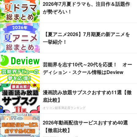
2026年7月夏ドラマも、注目作＆話題作
が勢ぞろい！
【夏アニメ2026】7月期夏の新アニメを
一挙紹介！
芸能界を志す10代～20代を応援！ オー
ディション・スクール情報はDeview
漫画読み放題サブスクおすすめ11選【徹
底比較】
オリコン顧客満足度ランキング
2026年動画配信サービスおすすめ40選
【徹底比較】