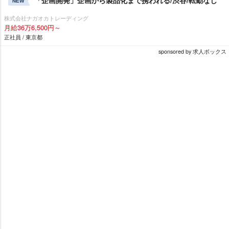
「企画開発」企画から製品化まで携われる/渋谷/転勤なし
NEW
株式会社ナガオカトレーディング
月給36万6,500円～
正社員 / 東京都
sponsored by 求人ボックス