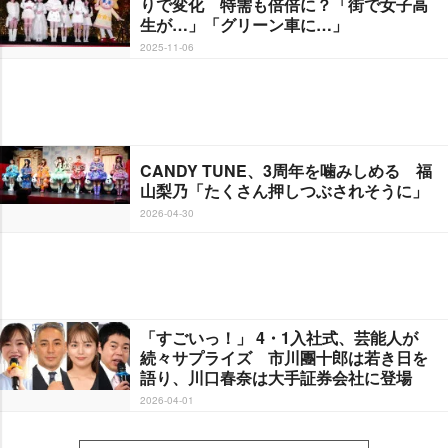
りで変化 特需も倍倍に？「街で女子高
生が…」「グリーン車に…」
2025-11-06
CANDY TUNE、3周年を噛みしめる 福
山梨乃「たくさん押しつぶされそうに」
2026-04-30
「すごいっ！」 4・1入社式、芸能人が
続々サプライズ 市川團十郎は若き日を
語り、川口春奈は大手証券会社に登場
2026-04-01