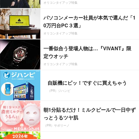
オリコンタイアップ特集
パソコンメーカー社員が本気で選んだ「1
0万円台PC３選」
オリコンタイアップ特集
一番似合う登場人物は…『VIVANT』限
定ウオッチ
オリコンタイアップ特集
自販機にピッ！ですぐに買えちゃう
（PR）ジハンピ
朝1分貼るだけ！ミルクピールで一日中ず
っとうるツヤ肌
（PR）サボリーノ