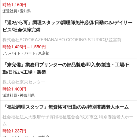
時給1,160円
派遣社員 / 愛知県
「週2から可」調理スタッフ/調理師免許必須/日勤のみ/デイサー
ビス/社会保障完備
株式会社SOYOKAZE/NANAIRO COOKING STUDIO杉並宮前
時給1,426円～1,550円
アルバイト・パート / 東京都
「寮完備」業務用プリンターの部品製造/即入寮/製造・工場/日
勤/日払い/工場・製造
株式会社京栄センター
時給1,400円
派遣社員 / 神奈川県
「福祉調理スタッフ」無資格可/日勤のみ/特別養護老人ホーム
社会福祉法人大阪府母子寡婦福祉連合会/枚方市立 特別養護老人ホー
ム
時給1,237円
アルバイト・パート / 大阪府