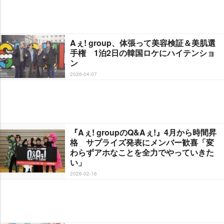
Aぇ! group、体張って美容検証＆美肌選
手権 1泊2日の韓国ロケにハイテンショ
ン
2026-04-07
『Aぇ! groupのQ&Aぇ!』4月から時間昇
格 サプライズ発表にメンバー歓喜「変
わらずアホなことを全力でやっていきた
い」
2026-02-16