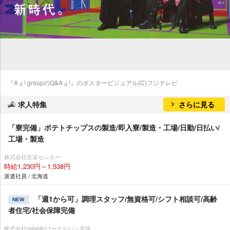
『Aぇ! groupのQ&Aぇ!』のポスタービジュアル(C)フジテレビ
求人特集
さらに見る
「寮完備」ポテトチップスの製造/即入寮/製造・工場/日勤/日払い/
工場・製造
株式会社京栄センター
時給1,230円～1,538円
派遣社員 / 北海道
「週1から可」調理スタッフ/無資格可/シフト相談可/高齢
NEW
者住宅/社会保障完備
株式会社reliable/はーとらいふ堂坂