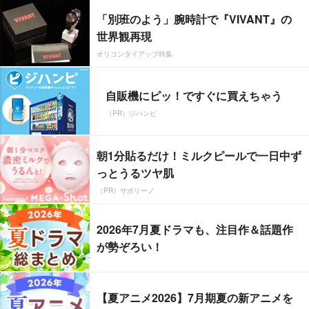
「別班のよう」腕時計で『VIVANT』の
世界観再現
オリコンタイアップ特集
自販機にピッ！ですぐに買えちゃう
（PR）ジハンピ
朝1分貼るだけ！ミルクピールで一日中ず
っとうるツヤ肌
（PR）サボリーノ
2026年7月夏ドラマも、注目作＆話題作
が勢ぞろい！
【夏アニメ2026】7月期夏の新アニメを