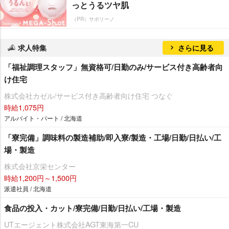
っとうるツヤ肌
（PR）サボリーノ
求人特集
さらに見る
「福祉調理スタッフ」無資格可/日勤のみ/サービス付き高齢者向
け住宅
株式会社カゼル/サービス付き高齢者向け住宅 つなぐ
時給1,075円
アルバイト・パート / 北海道
「寮完備」調味料の製造補助/即入寮/製造・工場/日勤/日払い/工
場・製造
株式会社京栄センター
時給1,200円～1,500円
派遣社員 / 北海道
食品の投入・カット/寮完備/日勤/日払い/工場・製造
UTエージェント株式会社AGT東海第一CU