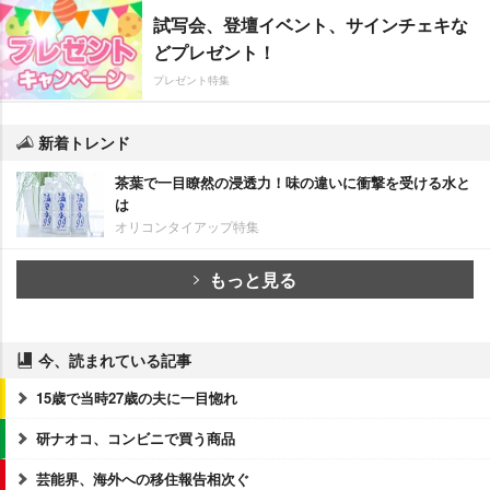
試写会、登壇イベント、サインチェキな
どプレゼント！
プレゼント特集
新着トレンド
茶葉で一目瞭然の浸透力！味の違いに衝撃を受ける水と
は
オリコンタイアップ特集
もっと見る
今、読まれている記事
15歳で当時27歳の夫に一目惚れ
研ナオコ、コンビニで買う商品
芸能界、海外への移住報告相次ぐ