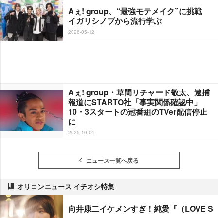
Aぇ! group、“最強モテメイク”に挑戦
イガリシノブから流行学ぶ
2026-05-12
Aぇ! group・草間リチャード敬太、逮捕
報道にSTARTO社「事実関係確認中」
10・3スタートの冠番組のTVer配信停止
に
2025-10-04
ニュース一覧へ戻る
オリコンニュース イチオシ特集
向井康二イケメンすぎ！純愛『（LOVE S