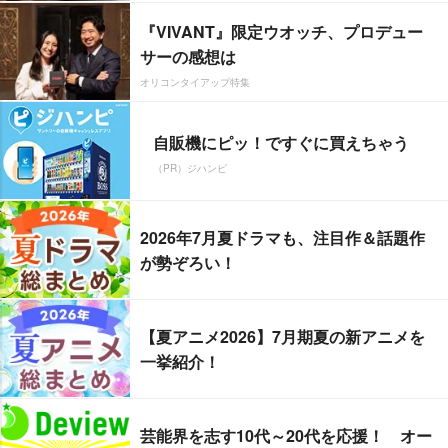
『VIVANT』限定ウオッチ、プロデュー
サーの感想は
オリコンタイアップ特集
自販機にピッ！ですぐに買えちゃう
（PR）ジハンピ
2026年7月夏ドラマも、注目作＆話題作
が勢ぞろい！
【夏アニメ2026】7月期夏の新アニメを
一挙紹介！
芸能界を志す10代～20代を応援！ オー