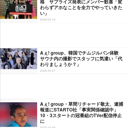
格 サプライズ発表にメンバー歓喜「変
わらずアホなことを全力でやっていきた
い」
2026-02-16
Aぇ! group、韓国でチムジルバン体験
サウナ内の撮影でスタッフに気遣い「代
わりましょうか？」
2026-04-21
Aぇ! group・草間リチャード敬太、逮捕
報道にSTARTO社「事実関係確認中」
10・3スタートの冠番組のTVer配信停止
に
2025-10-04