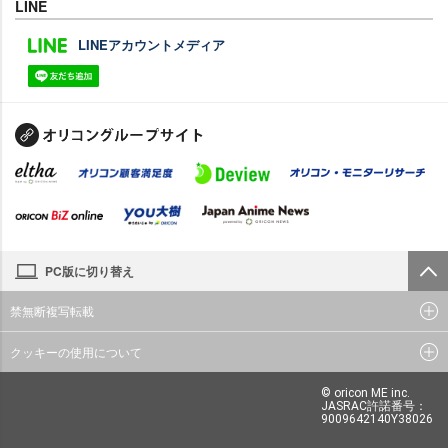
LINE
LINEアカウントメディア
PC版に切り替え
禁無断複写転載
クッキーの使用について
© oricon ME inc.
JASRAC許諾番号：
9009642140Y38026