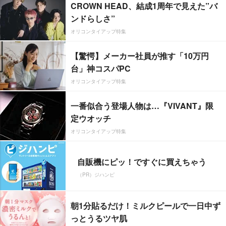
CROWN HEAD、結成1周年で見えた”バ
ンドらしさ”
オリコンタイアップ特集
【驚愕】メーカー社員が推す「10万円
台」神コスパPC
オリコンタイアップ特集
一番似合う登場人物は…『VIVANT』限
定ウオッチ
オリコンタイアップ特集
自販機にピッ！ですぐに買えちゃう
（PR）ジハンピ
朝1分貼るだけ！ミルクピールで一日中ず
っとうるツヤ肌