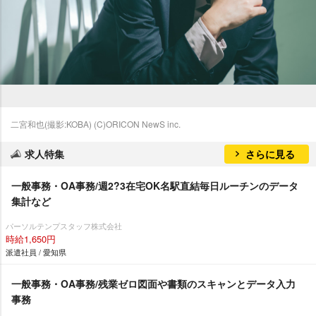
二宮和也(撮影:KOBA) (C)ORICON NewS inc.
求人特集
さらに見る
一般事務・OA事務/週2?3在宅OK名駅直結毎日ルーチンのデータ
集計など
パーソルテンプスタッフ株式会社
時給1,650円
派遣社員 / 愛知県
一般事務・OA事務/残業ゼロ図面や書類のスキャンとデータ入力
事務