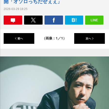
開「オソロっちだぜぇぇ」
2026-03-29 18:25
（画像：1／1）
前へ
次へ