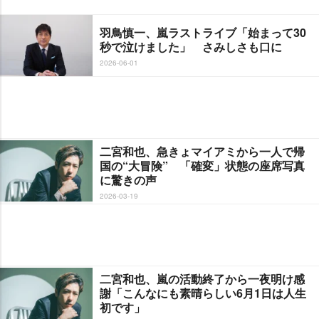
羽鳥慎一、嵐ラストライブ「始まって30
秒で泣けました」 さみしさも口に
2026-06-01
二宮和也、急きょマイアミから一人で帰
国の“大冒険” 「確変」状態の座席写真
に驚きの声
2026-03-19
二宮和也、嵐の活動終了から一夜明け感
謝「こんなにも素晴らしい6月1日は人生
初です」