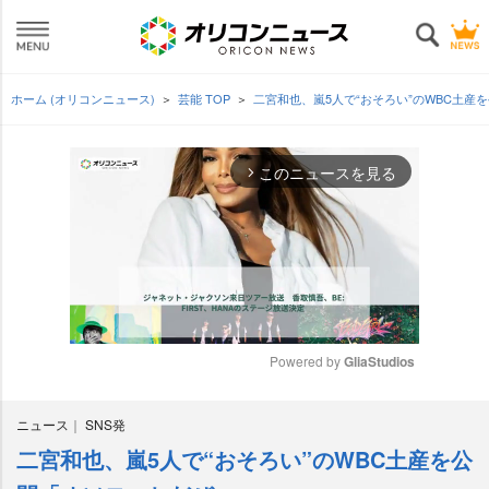
ホーム (オリコンニュース)
芸能 TOP
二宮和也、嵐5人で“おそろい”のWBC土
このニュースを見る
arrow_forward_ios
Powered by 
GliaStudios
M
ニュース
SNS発
u
t
二宮和也、嵐5人で“おそろい”のWBC土産を公
e