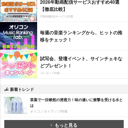
2026年動画配信サービスおすすめ40選
【徹底比較】
CS動画配信サービス20選
毎週の音楽ランキングから、ヒットの推
移をチェック！
試写会、登壇イベント、サインチェキな
どプレゼント！
プレゼント特集
新着トレンド
茶葉で一目瞭然の浸透力！味の違いに衝撃を受ける水と
は
オリコンタイアップ特集
もっと見る