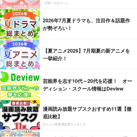
（PR）サボリーノ
2026年7月夏ドラマも、注目作＆話題作
が勢ぞろい！
【夏アニメ2026】7月期夏の新アニメを
一挙紹介！
芸能界を志す10代～20代を応援！ オー
ディション・スクール情報はDeview
漫画読み放題サブスクおすすめ11選【徹
底比較】
オリコン顧客満足度ランキング