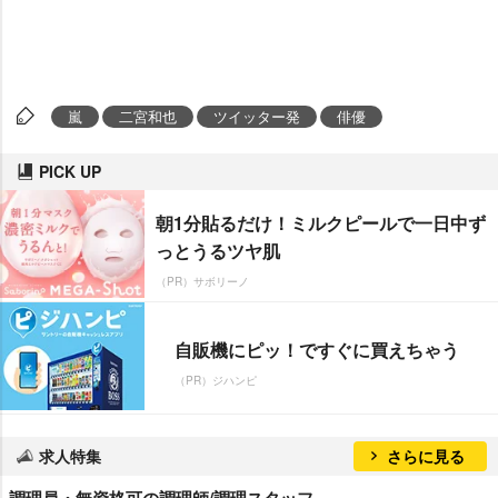
嵐
二宮和也
ツイッター発
俳優
PICK UP
朝1分貼るだけ！ミルクピールで一日中ず
っとうるツヤ肌
（PR）サボリーノ
自販機にピッ！ですぐに買えちゃう
（PR）ジハンピ
求人特集
さらに見る
調理員・無資格可の調理師/調理スタッフ