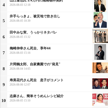
4
2026-08-03 12:18
井手らっきょ、被災地で炊き出し
5
2026-08-05 10:39
田中みな実、うっかりネタバレ
6
2026-08-05 15:32
梅崎伸幸さん死去、享年44
7
2026-08-03 15:16
片岡鶴太郎、自家農園での“発見”
8
2026-08-04 14:05
寿美花代さん死去 息子がコメント
9
2026-08-06 12:07
志麻さん、簡単そうめんレシピ紹介
10
2026-08-05 15:10