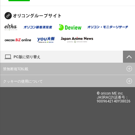
PC版に切り替え
禁無断複写転載
クッキーの使用について
© oricon ME inc.
JASRAC許諾番号：
9009642140Y38026