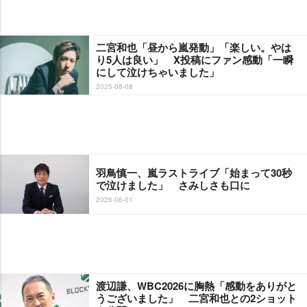
二宮和也「昼から嵐発動」「楽しい。やは
り5人は良い」 X投稿にファン感動「一瞬
にして泣けちゃいました」
2025-08-08
羽鳥慎一、嵐ラストライブ「始まって30秒
で泣けました」 さみしさも口に
2026-06-01
渡辺謙、WBC2026に胸熱「感動をありがと
うございました」 二宮和也との2ショット