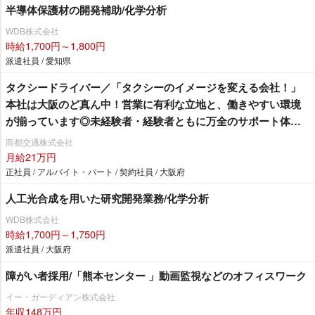
半導体保護材の開発補助/化学分析
WDB株式会社
時給1,700円～1,800円
派遣社員 / 愛知県
タクシードライバー／「タクシーのイメージを変える会社！」
本社は大阪のど真ん中！営業に有利な立地と、働きやすい環境
が揃っています◎未経験者・経験者ともに万全のサポート体制
でお待ちしております！
商都交通株式会社
月給21万円
正社員 / アルバイト・パート / 契約社員 / 大阪府
人工光合成を用いた研究開発業務/化学分析
WDB株式会社
時給1,700円～1,750円
派遣社員 / 大阪府
障がい者採用/「熊本センター 」動画監視などのオフィスワーク
イー・ガーディアン株式会社
年収148万円