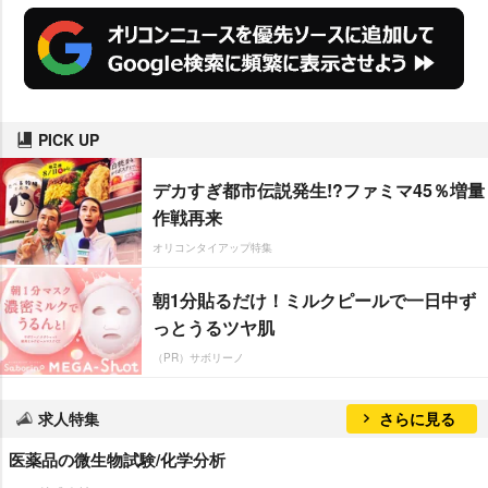
PICK UP
デカすぎ都市伝説発生!?ファミマ45％増量
作戦再来
オリコンタイアップ特集
朝1分貼るだけ！ミルクピールで一日中ず
っとうるツヤ肌
（PR）サボリーノ
求人特集
さらに見る
医薬品の微生物試験/化学分析