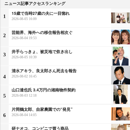
ニュース記事アクセスランキング
15歳で当時27歳の夫に一目惚れ
1
2026-08-05 16:09
芸能界、海外への移住報告相次ぐ
2
2026-08-04 19:53
井手らっきょ、被災地で炊き出し
3
2026-08-05 10:39
清水アキラ、良太郎さん死去を報告
4
2026-08-02 16:45
山口達也氏 3.4万円の湘南物件契約
5
2026-08-03 12:18
片岡鶴太郎、自家農園での“発見”
6
2026-08-04 14:05
研ナオコ、コンビニで買う商品