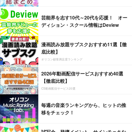
芸能界を志す10代～20代を応援！ オー
ディション・スクール情報はDeview
漫画読み放題サブスクおすすめ11選【徹
底比較】
オリコン顧客満足度ランキング
2026年動画配信サービスおすすめ40選
【徹底比較】
CS動画配信サービス20選
毎週の音楽ランキングから、ヒットの推
移をチェック！
試写会、登壇イベント、サインチェキな