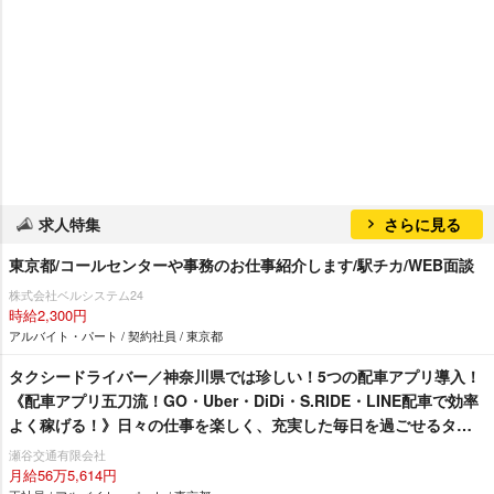
求人特集
さらに見る
東京都/コールセンターや事務のお仕事紹介します/駅チカ/WEB面談
株式会社ベルシステム24
時給2,300円
アルバイト・パート / 契約社員 / 東京都
タクシードライバー／神奈川県では珍しい！5つの配車アプリ導入！
《配車アプリ五刀流！GO・Uber・DiDi・S.RIDE・LINE配車で効率
よく稼げる！》日々の仕事を楽しく、充実した毎日を過ごせるタク
シー会社地元のお客様が多数ご利用される地域密着型のタクシー会
瀬谷交通有限会社
社！二種免許取得費用全額会社負担！充実した待遇をご用意！「社
月給56万5,614円