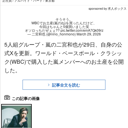
員の方が楽しく、充実した仕事の日々を送れるように」という考え
正社員 / アルバイト・パート / 東京都
で職場環境を作りあげていますので、年齢性別問わず非常に働き
sponsored by 求人ボックス
すい会社です！
そうそう。
WBCでお土産(嵐のね)を買ったんだけど、
今回はちゃんと5個買いました笑
オソロっちだぜぇぇ??
pic.twitter.com/emA7Qk09rz
— 二宮和也 (@nino_honmono)
March 29, 2026
5人組グループ・嵐の二宮和也が29日、自身の公
式Xを更新。ワールド・ベースボール・クラシッ
ク(WBC)で購入した嵐メンバーへのお土産を公開
した。
記事全文を読む
この記事の画像