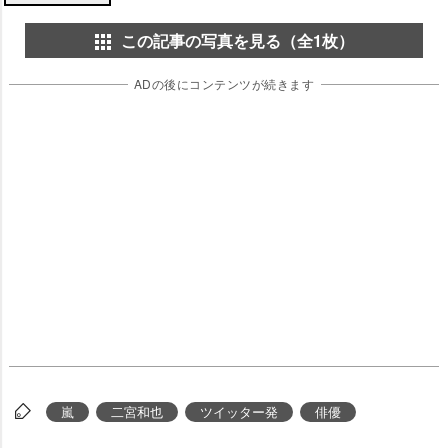
この記事の写真を見る（全1枚）
ADの後にコンテンツが続きます
嵐
二宮和也
ツイッター発
俳優