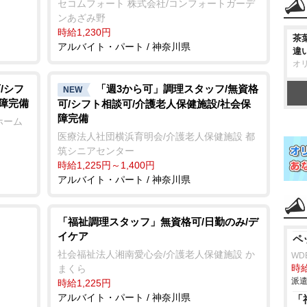
セコムフォート 株式会社/コンフォートガーデ
ンあざみ野
時給1,230円
茶
アルバイト・パート / 神奈川県
違
オ
/シフ
「週3から可」調理スタッフ/無資格
NEW
保障完備
可/シフト相談可/介護老人保健施設/社会保
障完備
ホーム
医療法人社団横浜育明会/介護老人保健施設 都
筑シニアセンター
時給1,225円～1,400円
アルバイト・パート / 神奈川県
「福祉調理スタッフ」無資格可/日勤のみ/デ
イケア
ペ
社会福祉法人湘南愛心会/介護老人保健施設 か
WD
まくら
時給
派遣
時給1,225円
アルバイト・パート / 神奈川県
「