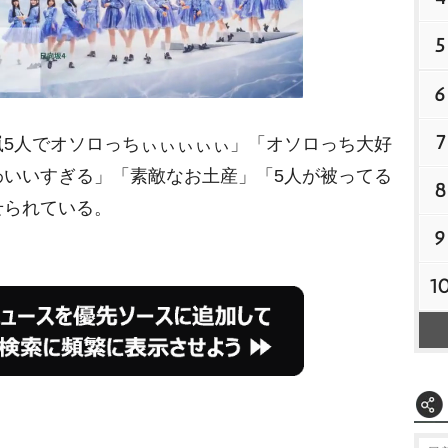
5
6
7
5人でオソロっちぃぃぃぃぃ」「オソロっち大好
M
わいいすぎる」「素敵なお土産」「5人が被ってる
8
u
せられている。
t
9
e
1