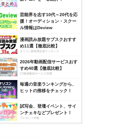
芸能界を志す10代～20代を応
援！オーディション・スクー
ル情報はDeview
漫画読み放題サブスクおすす
め11選【徹底比較】
オリコン顧客満足度ランキング
2026年動画配信サービスおす
すめ40選【徹底比較】
CS動画配信サービス20選
毎週の音楽ランキングから、
ヒットの推移をチェック！
試写会、登壇イベント、サイ
ンチェキなどプレゼント！
プレゼント特集