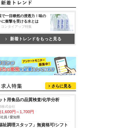
葉で一目瞭然の浸透力！味の
いに衝撃を受ける水とは
リコンタイアップ特集
新着トレンドをもっと見る
さらに見る
ット用食品の品質検査/化学分析
B株式会社
1,600円～1,700円
社員 / 愛知県
福祉調理スタッフ」無資格可/シフト