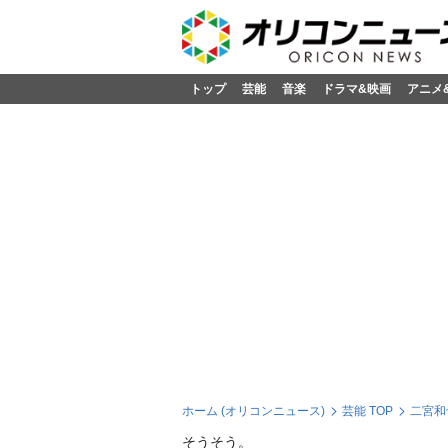
トップ
芸能
音楽
ドラマ&映画
アニメ
ホーム (オリコンニュース)
芸能 TOP
二宮和
そうそう。