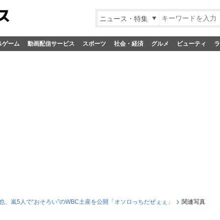
ニュース・特集
&ゲーム
動画配信サービス
スポーツ
社会・経済
グルメ
ビューティ
ラ
也、嵐5人で“おそろい”のWBC土産を公開「オソロっちだぜぇぇ」
関連写真