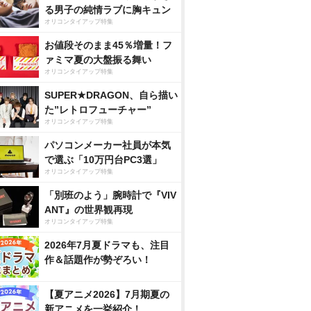
る男子の純情ラブに胸キュン
オリコンタイアップ特集
お値段そのまま45％増量！フ
ァミマ夏の大盤振る舞い
オリコンタイアップ特集
SUPER★DRAGON、自ら描い
た”レトロフューチャー”
オリコンタイアップ特集
パソコンメーカー社員が本気
で選ぶ「10万円台PC3選」
オリコンタイアップ特集
「別班のよう」腕時計で『VIV
ANT』の世界観再現
オリコンタイアップ特集
2026年7月夏ドラマも、注目
作＆話題作が勢ぞろい！
【夏アニメ2026】7月期夏の
新アニメを一挙紹介！