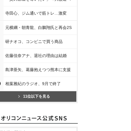
寺田心、ジム通いで筋トレ…激変
元横綱・朝青龍、白鵬翔氏と再会2S
研ナオコ、コンビニで買う商品
佐藤佳奈アナ、退社の理由は結婚
島津亜矢、葛藤抱えつつ熊本に支援
0
相葉雅紀のラジオ、9月で終了
11位以下を見る