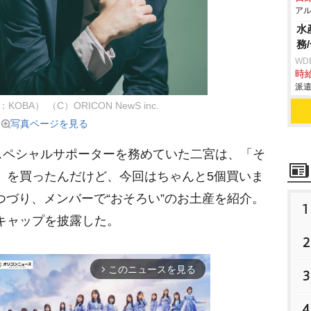
アル
水
務
WD
時給
派遣
BA） （C）ORICON NewS inc.
写真ページを見る
ペシャルサポーターを務めていた二宮は、「そ
）を買ったんだけど、今回はちゃんと5個買いま
つづり、メンバーで“おそろい”のお土産を紹介。
1
キャップを披露した。
2
このニュースを見る
arrow_forward_ios
3
4