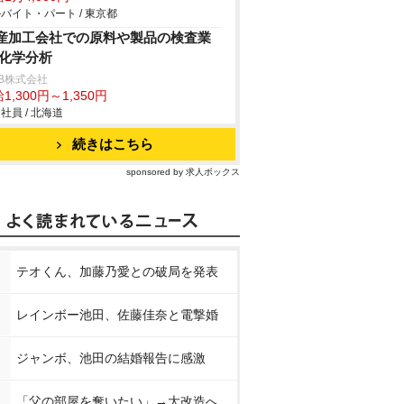
バイト・パート / 東京都
産加工会社での原料や製品の検査業
/化学分析
B株式会社
1,300円～1,350円
社員 / 北海道
続きはこちら
sponsored by 求人ボックス
テオくん、加藤乃愛との破局を発表
レインボー池田、佐藤佳奈と電撃婚
ジャンボ、池田の結婚報告に感激
「父の部屋を奪いたい」→大改造へ