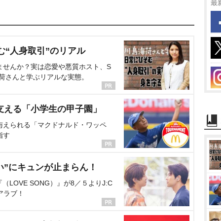
最
む“人身取引”のリアル
ませんか？実は恋愛や悪質ホスト、S
海荷さんと学ぶリアルな実態。
支える「小学生の甲子園」
与えられる「マクドナルド・ワッペ
指す
い”にキュンが止まらん！
OVE SONG）』が8／５よりJ:C
アラブ！