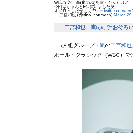
WBCでお土産(嵐のね)を買ったんだけど、
今回はちゃんと5個買いました笑
オソロっちだぜぇぇ??
pic.twitter.com/e
— 二宮和也 (@nino_honmono)
March 29,
二宮和也、嵐5人で“おそろ
5人組グループ・
嵐
の
二宮和也
ボール・クラシック（WBC）で