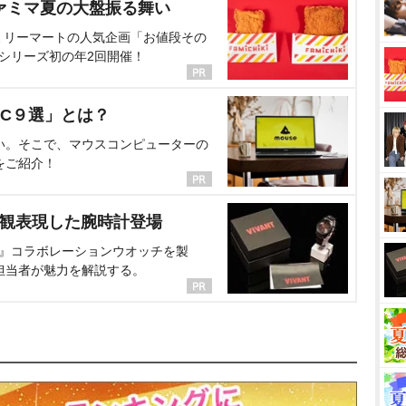
ァミマ夏の大盤振る舞い
ミリーマートの人気企画「お値段その
、シリーズ初の年2回開催！
C９選」とは？
い。そこで、マウスコンピューターの
をご紹介！
界観表現した腕時計登場
NT』コラボレーションウオッチを製
担当者が魅力を解説する。