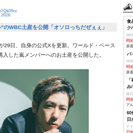
mA7Qk09rz
 2026
食
い”のWBC土産を公開「オソロっちだぜぇぇ」
ク
WD
時給
が29日、自身の公式Xを更新。ワールド・ベース
派遣
バ
購入した嵐メンバーへのお土産を公開した。
WD
時給
派遣
「
み
株
時給
アル
6
日
テ
日給