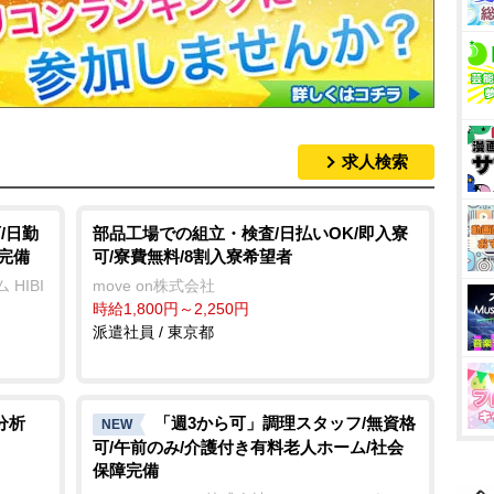
求人検索
/日勤
部品工場での組立・検査/日払いOK/即入寮
完備
可/寮費無料/8割入寮希望者
HIBI
move on株式会社
時給1,800円～2,250円
派遣社員 / 東京都
分析
「週3から可」調理スタッフ/無資格
NEW
可/午前のみ/介護付き有料老人ホーム/社会
保障完備