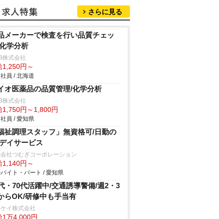
さらに見る
品メーカーで検査を行い品質チェッ
/化学分析
B株式会社
1,250円～
社員 / 北海道
イオ医薬品の品質管理/化学分析
B株式会社
1,750円～1,800円
社員 / 愛知県
福祉調理スタッフ」無資格可/日勤の
/デイサービス
式会社つむぎコーポレーション
1,140円～
バイト・パート / 愛知県
0代・70代活躍中/交通誘導警備/週2・3
からOK/研修中も手当有
イケイ株式会社
1万4,000円